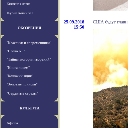
Книжная лавка
Журнальный зал
25.09.2018
США будут главно
15:50
ОБОЗРЕНИЯ
"Классики и современники"
"Слово о..."
"Тайная история творений"
"Книга писем"
"Кошачий ящик"
"Золотые прииски"
"Сердитые стрелы"
КУЛЬТУРА
Афиша