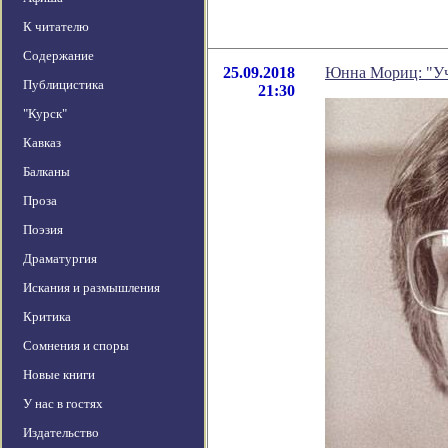
К читателю
Содержание
25.09.2018
Юнна Мориц: "Уч
Публицистика
21:30
"Курск"
Кавказ
Балканы
Проза
Поэзия
Драматургия
Искания и размышления
Критика
Сомнения и споры
Новые книги
У нас в гостях
Издательство