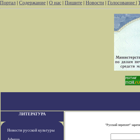
Портал
|
Содержание
|
О нас
|
Пишите
|
Новости
|
Голосование
|
ЛИТЕРАТУРА
"Русский переплет" заре
Новости русской культуры
Афиша