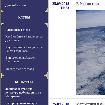
25.09.2018
В России создали
Детский форум
15:23
КЛУБЫ
Пятничные вечера
Клуб любителей творчества
Достоевского
Клуб любителей творчества
Гайто Газданова
Энциклопедия Андрея
Платонова
Мастерская перевода
КОНКУРСЫ
За вклад в русскую
культуру публикациями в
Интернете
Литературный конкурс
25.09.2018
Математики и физ