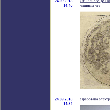
24.09.2018
От Галилео до Но
14:40
лишним лет
24.09.2018
азработана элект
14:34