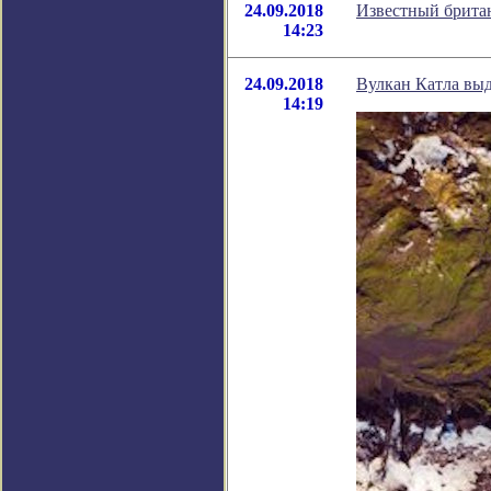
24.09.2018
Известный британ
14:23
24.09.2018
Вулкан Катла выд
14:19