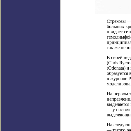
Стрекозы —
больших кры
придает се
гемолимфой,
принципиал
так же непо
В своей нед
(Chris Rycr
(Odonata) и
образуется 
в журнале P
моделирован
На первом 
направления
выделяется
— у настоящ
выделяющие
На следующ
— такого ра