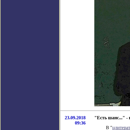
23.09.2018
"Есть шанс..." 
09:36
В "
цлитера