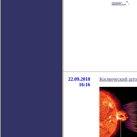
шанс...
".
22.09.2018
Космический штор
16:16