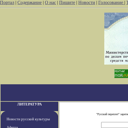
Портал
|
Содержание
|
О нас
|
Пишите
|
Новости
|
Голосование
|
ЛИТЕРАТУРА
"Русский переплет" заре
Новости русской культуры
Афиша