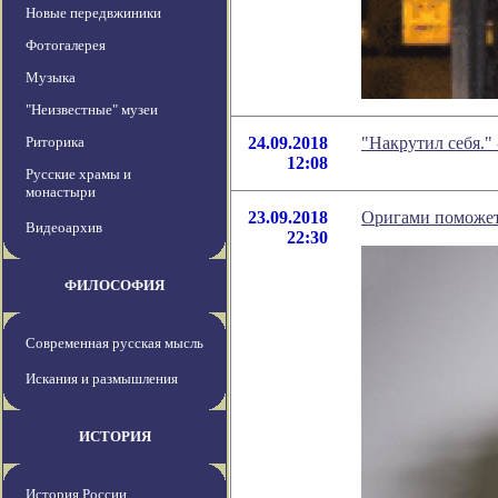
Новые передвжиники
Фотогалерея
Музыка
"Неизвестные" музеи
Риторика
24.09.2018
"Накрутил себя."
12:08
Русские храмы и
монастыри
23.09.2018
Оригами поможет 
Видеоархив
22:30
ФИЛОСОФИЯ
Современная русская мысль
Искания и размышления
ИСТОРИЯ
История России