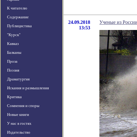
К читателю
Содержание
24.09.2018
Ученые из России
Публицистика
13:53
"Курск"
Кавказ
Балканы
Проза
Поэзия
Драматургия
Искания и размышления
Критика
Сомнения и споры
Новые книги
У нас в гостях
Издательство