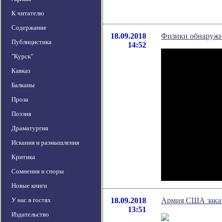
К читателю
Содержание
18.09.2018
Физики обнаружи
Публицистика
14:52
"Курск"
Кавказ
Балканы
Проза
Поэзия
Драматургия
Искания и размышления
Критика
Сомнения и споры
Новые книги
У нас в гостях
18.09.2018
Армия США заказ
13:51
Издательство