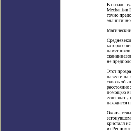
В начале ну
Mechanism R
точно предс
эллиптично
Магический
Средневеко
которого ви
памятников 
скандинавов
не предпол
Этот прозр
навести на 
сквозь обыч
расстояние 
помощью ви
если знать,
находится н
Окончательн
затонувшем
кристалл ис
из Реннског