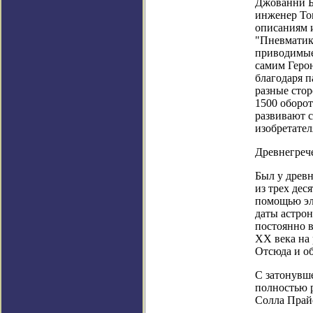
Джованни Б
инженер То
описаниям 
"Пневматика
приводимые
самим Герон
благодаря п
разные стор
1500 оборот
развивают 
изобретател
Древнегреч
Был у древн
из трех дес
помощью эл
даты астро
постоянно в
ХХ века на 
Отсюда и о
С затонувше
полностью р
Солла Прай