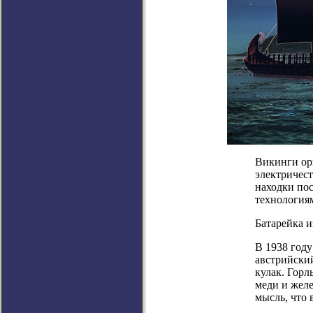
Викинги ор
электричест
находки пос
технология
Батарейка 
В 1938 году
австрийски
кулак. Горл
меди и желе
мысль, что 