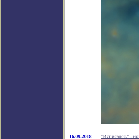
16.09.2018
"Исписался." - н