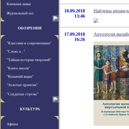
Книжная лавка
18.09.2018
Найдены неожида
Журнальный зал
13:46
ОБОЗРЕНИЯ
17.09.2018
Антология малайс
16:26
"Классики и современники"
"Слово о..."
"Тайная история творений"
"Книга писем"
"Кошачий ящик"
"Золотые прииски"
"Сердитые стрелы"
КУЛЬТУРА
Афиша