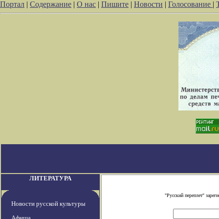
Портал
|
Содержание
|
О нас
|
Пишите
|
Новости
|
Голосование
|
ЛИТЕРАТУРА
"Русский переплет" заре
Новости русской культуры
Афиша