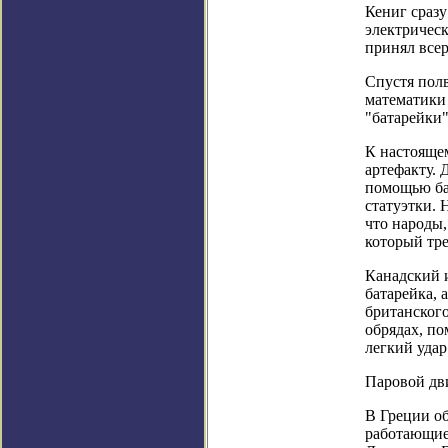
Кениг сраз
электрическ
принял всер
Спустя пол
математики
"батарейки"
К настояще
артефакту. 
помощью ба
статуэтки. 
что народы
который тре
Канадский 
батарейка, 
британского
обрядах, по
легкий удар
Паровой дви
В Греции о
работающие