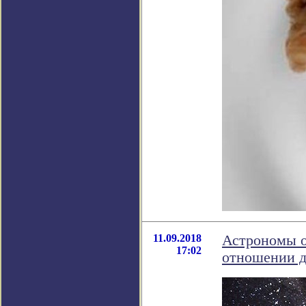
11.09.2018
Астрономы о
17:02
отношении д