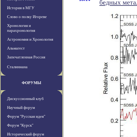
бедных мета
История в МГУ
Слово о полку Игореве
Хронология и
парахронология
Астрономия и Хронология
Альмагест
Запечатленная Россия
Сталиниана
ФОРУМЫ
Дискуссионный клуб
Научный форум
Форум "Русская идея"
Форум "Курск"
Исторический форум