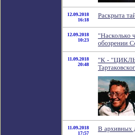
12.09.2018
Раскрыта та
16:18
12.09.2018
"Насколько 
10:23
обозрении 
11.09.2018
"К - "ЦИКЛ
20:48
Тартаковско
11.09.2018
В архивных 
17:57