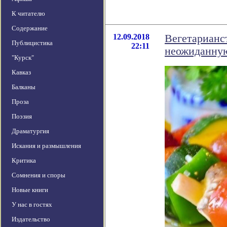
К читателю
Содержание
12.09.2018
Вегетарианст
Публицистика
22:11
неожиданну
"Курск"
Кавказ
Балканы
Проза
Поэзия
Драматургия
Искания и размышления
Критика
Сомнения и споры
Новые книги
У нас в гостях
Издательство