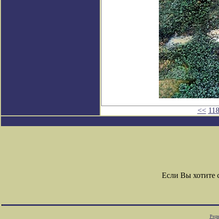
<<
11
Если Вы хотите
Редк