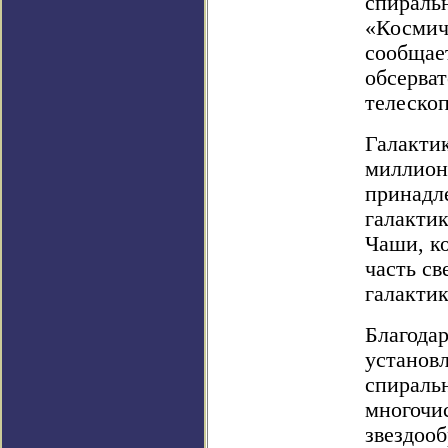
спираль
«Космич
сообщае
обсерва
телескоп
Галактик
миллионо
принадл
галакти
Чаши, ко
часть св
галакти
Благода
установ
спираль
многочи
звездооб