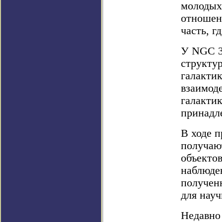
молодых 
отношен
часть, г
У NGC 3
структур
галактик
взаимод
галактик
принадл
В ходе 
получаю
объектов
наблюден
получен
для науч
Недавно