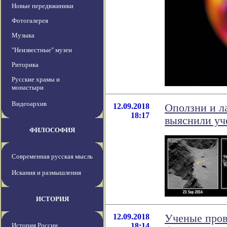
Новые передвжиники
Фотогалерея
Музыка
"Неизвестные" музеи
Риторика
Русские храмы и
монастыри
Видеоархив
12.09.2018
Оползни и л
18:17
выяснили уч
ФИЛОСОФИЯ
Современная русская мысль
Искания и размышления
ИСТОРИЯ
12.09.2018
Ученые пров
История России
18:14