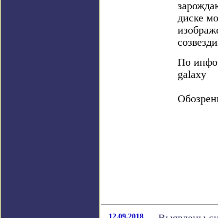
зарожда
диске мо
изображ
созвезд
По инфор
galaxy
Обозрен
12.09.2018