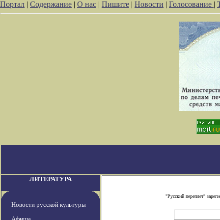
Портал
|
Содержание
|
О нас
|
Пишите
|
Новости
|
Голосование
|
ЛИТЕРАТУРА
"Русский переплет" заре
Новости русской культуры
Афиша