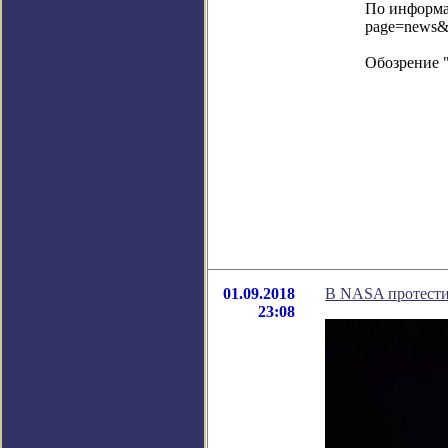
По информац
page=news&
Обозрение 
01.09.2018
В NASA протести
23:08