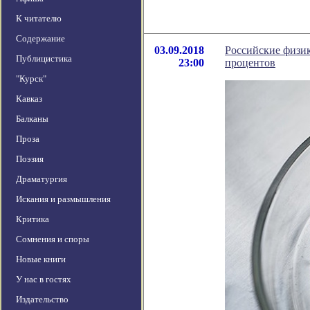
К читателю
Содержание
03.09.2018
Российские физи
Публицистика
23:00
процентов
"Курск"
Кавказ
Балканы
Проза
Поэзия
Драматургия
Искания и размышления
Критика
Сомнения и споры
Новые книги
У нас в гостях
Издательство