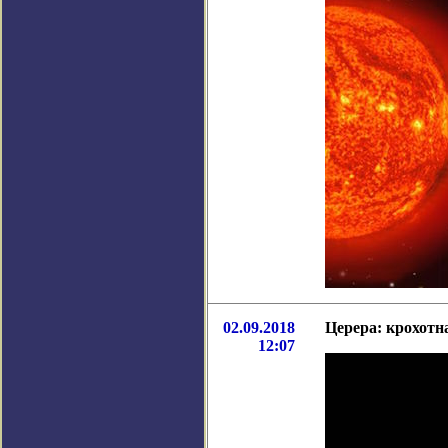
02.09.2018
Церера: крохотн
12:07