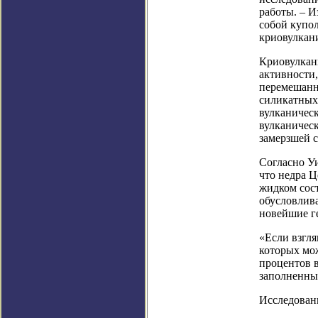
работы. – И
собой купол
криовулкан
Криовулкан
активности,
перемешанн
силикатных 
вулканическ
вулканичес
замерзшей 
Согласно Уи
что недра Ц
жидком сос
обусловлив
новейшие г
«Если взгля
которых мо
процентов 
заполненные
Исследовани