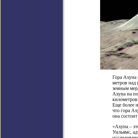
Гора Ахуна 
метров над 
земным мерк
Ахуна на п
километров
Еще более н
что гора Ах
она состоит
«Ахуна – эт
Уильямс, а
исследован