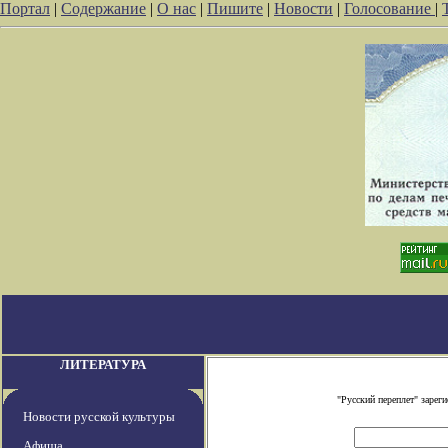
Портал
|
Содержание
|
О нас
|
Пишите
|
Новости
|
Голосование
|
ЛИТЕРАТУРА
"Русский переплет" заре
Новости русской культуры
Афиша