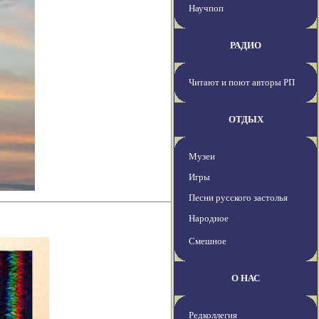
Научпоп
РАДИО
Читают и поют авторы РП
ОТДЫХ
Музеи
Игры
Песни русского застолья
Народное
Смешное
О НАС
Редколлегия