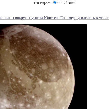
Тип запроса:
"И"
"Или"
е волны вокруг спутника Юпитера Ганимеда усилились в милли