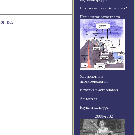
Почему молчит Вселенная?
Парниковая катастрофа
он раз
Хронология и
парахронология
История и астрономия
Альмагест
Наука и культура
2000-2002