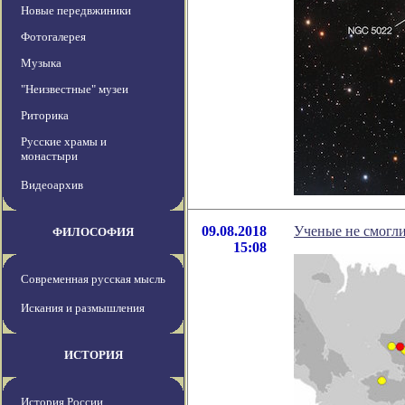
Новые передвжиники
Фотогалерея
Музыка
"Неизвестные" музеи
Риторика
Русские храмы и
монастыри
Видеоархив
09.08.2018
Ученые не смогли
ФИЛОСОФИЯ
15:08
Современная русская мысль
Искания и размышления
ИСТОРИЯ
История России