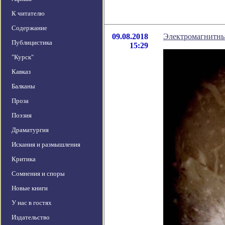
К читателю
Содержание
09.08.2018
Электромагнитны
Публицистика
15:29
"Курск"
Кавказ
Балканы
Проза
Поэзия
Драматургия
Искания и размышления
Критика
Сомнения и споры
Новые книги
У нас в гостях
Издательство