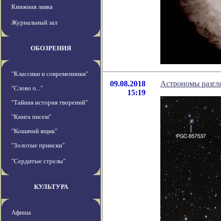
Книжная лавка
Журнальный зал
ОБОЗРЕНИЯ
"Классики и современники"
09.08.2018
Астрономы разгля
"Слово о..."
15:19
"Тайная история творений"
"Книга писем"
"Кошачий ящик"
"Золотые прииски"
"Сердитые стрелы"
КУЛЬТУРА
Афиша