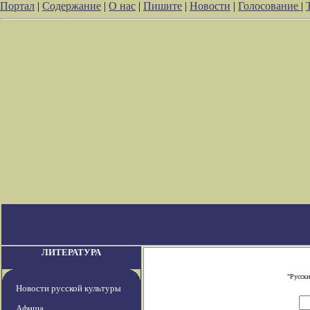
Портал
|
Содержание
|
О нас
|
Пишите
|
Новости
|
Голосование
|
ЛИТЕРАТУРА
"Русски
Новости русской культуры
Афиша