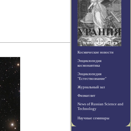
Космические новости
Энциклопедия
космонавтика
Энциклопедия
"Естествознание"
Журнальный зал
Физматлит
News of Russian Science and
Technology
Научные семинары