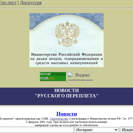
Топ-лист
|
Дискуссия
НОВОСТИ
"РУССКОГО ПЕРЕПЛЕТА"
Новости
й переплет" зарегистрирован как СМИ.
Свидетельство
о регистрации в Министерстве печати РФ: Эл. #77
5 февраля 2001 года. При полном или частичном использовании
материалов ссылка на www.pereplet.ru обязательна.