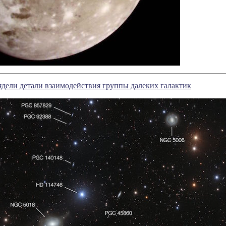
дели детали взаимодействия группы далеких галактик