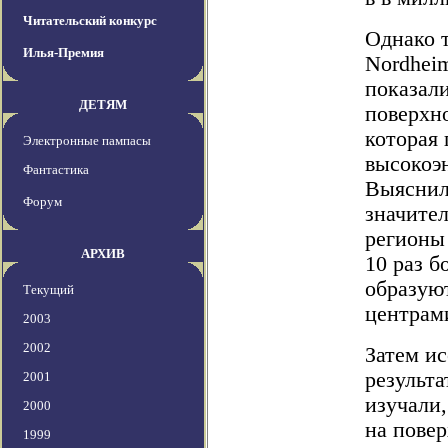
Читательский конкурс
Однако 
Илья-Премия
Nordhei
показал
ДЕТЯМ
поверхно
которая 
Электронные пампасы
высокоэ
Фантастика
Выяснил
Форум
значите
регионы
АРХИВ
10 раз б
образую
Текущий
центрами
2003
2002
Затем ис
результа
2001
изучали
2000
на пове
1999