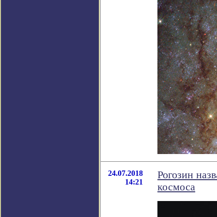
24.07.2018
Рогозин назв
14:21
космоса