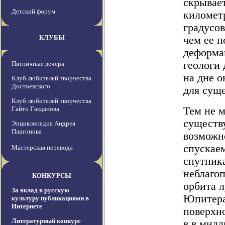
скрывает
Детский форум
километ
градусов
КЛУБЫ
чем ее п
деформа
геологи
Пятничные вечера
на дне о
Клуб любителей творчества
Достоевского
для сущ
Клуб любителей творчества
Гайто Газданова
Тем не м
существу
Энциклопедия Андрея
Платонова
возможн
спускае
Мастерская перевода
спутника
неблаго
КОНКУРСЫ
орбита 
За вклад в русскую
Юпитера
культуру публикациями в
Интернете
поверхно
Литературный конкурс
в в милл