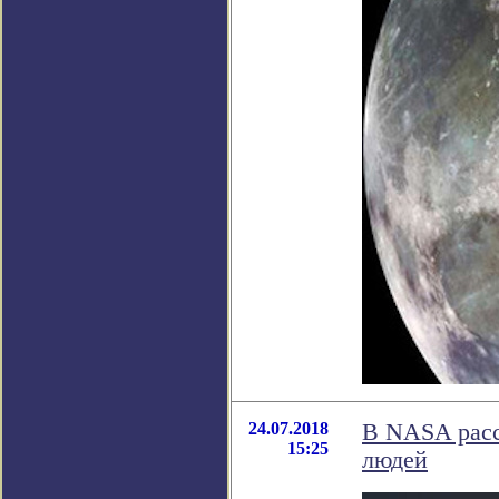
24.07.2018
В NASA расс
15:25
людей