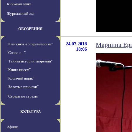
Книжная лавка
Журнальный зал
ОБОЗРЕНИЯ
24.07.2018
Марнина Ерш
"Классики и современники"
18:06
"Слово о..."
"Тайная история творений"
"Книга писем"
"Кошачий ящик"
"Золотые прииски"
"Сердитые стрелы"
КУЛЬТУРА
Афиша