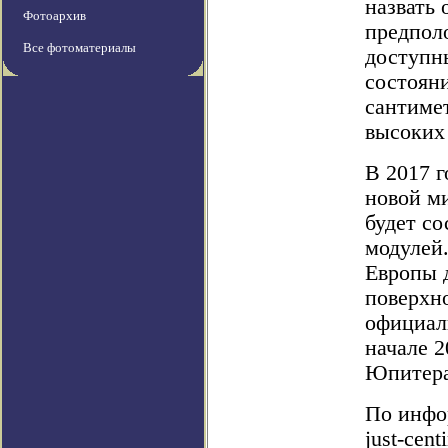
назвать
Фотоархив
предполо
Все фотоматериалы
доступн
состояни
сантимет
высоких
В 2017 г
новой ми
будет со
модулей
Европы д
поверхно
официал
начале 2
Юпитер
По инфор
just-cent