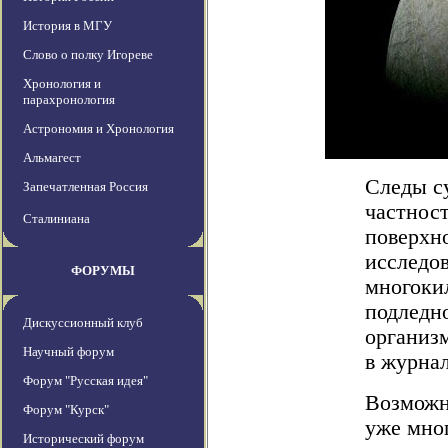
История в МГУ
Слово о полку Игореве
Хронология и
парахронология
Астрономия и Хронология
Альмагест
Следы с
Запечатленная Россия
частност
Сталиниана
поверхн
исследо
ФОРУМЫ
многоки
подледно
Дискуссионный клуб
организм
Научный форум
в журнал
Форум "Русская идея"
Возможн
Форум "Курск"
уже мног
Исторический форум