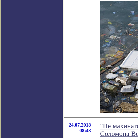
24.07.2018
"Не махинато
08:48
Соломона В