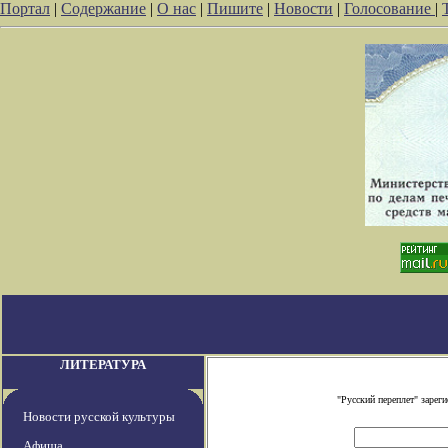
Портал
|
Содержание
|
О нас
|
Пишите
|
Новости
|
Голосование
|
ЛИТЕРАТУРА
"Русский переплет" заре
Новости русской культуры
Афиша