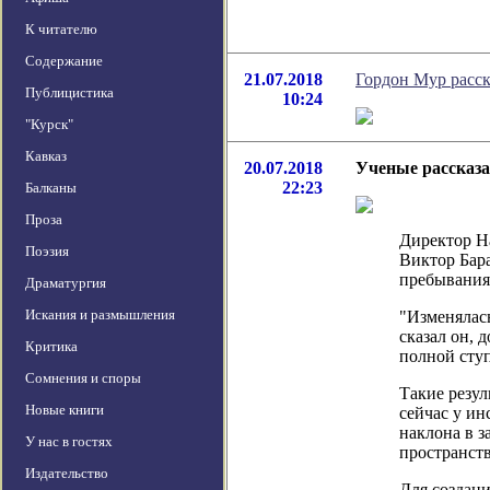
К читателю
Содержание
21.07.2018
Гордон Мур расска
Публицистика
10:24
"Курск"
Кавказ
20.07.2018
Ученые рассказа
22:23
Балканы
Проза
Директор Н
Поэзия
Виктор Бара
пребывания
Драматургия
Искания и размышления
"Изменялась
сказал он, 
Критика
полной сту
Сомнения и споры
Такие резу
Новые книги
сейчас у ин
наклона в з
У нас в гостях
пространств
Издательство
Для создани