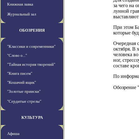
Книжная лавка
за чего на 
лунной гра
Журнальный зал
выставляют 
При этом Ба
ОБОЗРЕНИЯ
которые буд
Очередная с
"Классики и современники"
октября. В
человека во
"Слово о..."
ног, стресс
"Тайная история творений"
составе кро
"Книга писем"
По информац
"Кошачий ящик"
Обозрение 
"Золотые прииски"
"Сердитые стрелы"
КУЛЬТУРА
Афиша