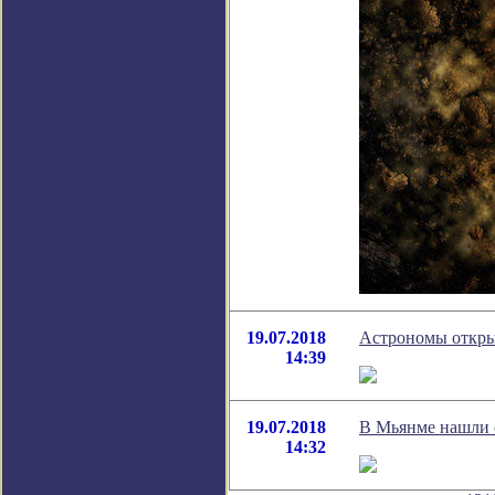
19.07.2018
Астрономы откры
14:39
19.07.2018
В Мьянме нашли с
14:32