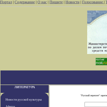
Портал
|
Содержание
|
О нас
|
Пишите
|
Новости
|
Голосование
|
ЛИТЕРАТУРА
"Русский переплет" заре
Новости русской культуры
Афиша