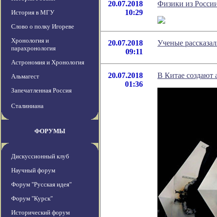
20.07.2018
Физики из России
10:29
История в МГУ
Слово о полку Игореве
Хронология и
20.07.2018
Ученые рассказал
парахронология
09:11
Астрономия и Хронология
20.07.2018
В Китае создают 
Альмагест
01:36
Запечатленная Россия
Сталиниана
ФОРУМЫ
Дискуссионный клуб
Научный форум
Форум "Русская идея"
Форум "Курск"
Исторический форум