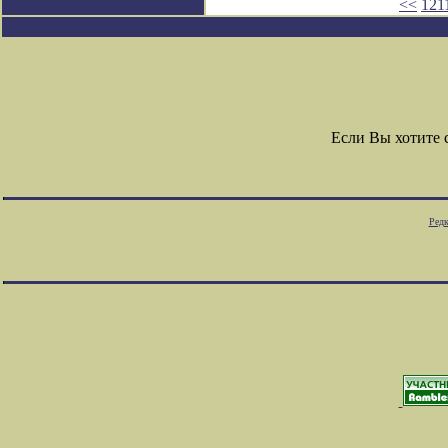
<<
121
Если Вы хотите
Редк