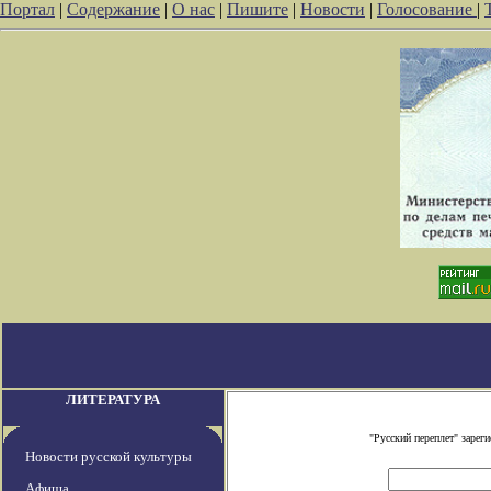
Портал
|
Содержание
|
О нас
|
Пишите
|
Новости
|
Голосование
|
ЛИТЕРАТУРА
"Русский переплет" заре
Новости русской культуры
Афиша