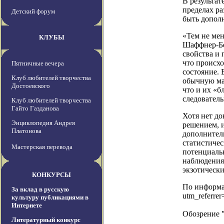
В результат
пределах ра
Детский форум
быть допол
«Тем не мен
КЛУБЫ
Шаффнер-Бе
свойства и 
что происхо
Пятничные вечера
состояние. 
Клуб любителей творчества
обычную мат
Достоевского
что и их «б
следователь
Клуб любителей творчества
Гайто Газданова
Хотя нет до
Энциклопедия Андрея
решением, и
Платонова
дополнител
статистиче
Мастерская перевода
потенциаль
наблюдения
экзотически
КОНКУРСЫ
По информаци
За вклад в русскую
utm_referr
культуру публикациями в
Интернете
Обозрение 
Литературный конкурс