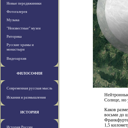
Новые передвжиники
Фотогалерея
Музыка
"Неизвестные" музеи
Риторика
Русские храмы и
монастыри
Видеоархив
ФИЛОСОФИЯ
Современная русская мысль
Нейтронные
Искания и размышления
Солнце, но
Каков разм
ИСТОРИЯ
восьми до ш
Франкфурте 
1,5 километ
История России