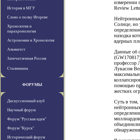
измерении г
Review Lette
История в МГУ
Слово о полку Игореве
Нейтронные
Солнце, но 
Хронология и
определение
парахронология
находка ко
Астрономия и Хронология
ядерных пл
Альмагест
Данные об 
(GW170817)
Запечатленная Россия
профессор 
Сталиниана
Лукасом Вей
максимально
коллапсиров
ФОРУМЫ
помощью пр
жестких огр
Дискуссионный клуб
Суть в том,
нейтронных 
Научный форум
определения
миллиардов
Форум "Русская идея"
объединили
Форум "Курск"
обнаружени
Исторический форум