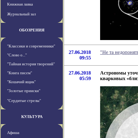
Книжная лавка
Журнальный зал
ОБОЗРЕНИЯ
"Классики и современники"
27.06.2018
"Не та недопонят
"Слово о..."
09:55
"Тайная история творений"
27.06.2018
Астрономы уточн
"Книга писем"
05:59
кварковых «бли
"Кошачий ящик"
"Золотые прииски"
"Сердитые стрелы"
КУЛЬТУРА
Афиша