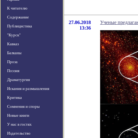
К читателю
Содержание
27.06.2018
Ученые предлагаю
Публицистика
13:36
"Курск"
Кавказ
Балканы
Проза
Поэзия
Драматургия
Искания и размышления
Критика
Сомнения и споры
Новые книги
У нас в гостях
Издательство