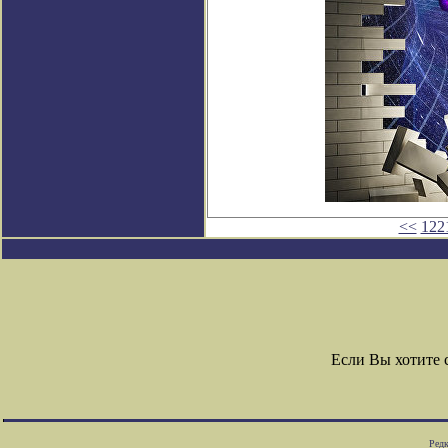
<<
122
Если Вы хотите
Редк