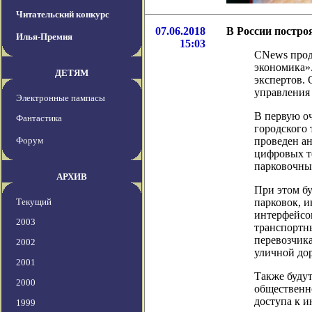
Читательский конкурс
07.06.2018
В России постро
Илья-Премия
15:03
CNews прод
экономика»
ДЕТЯМ
экспертов.
управления
Электронные пампасы
В первую о
Фантастика
городского 
Форум
проведен ан
цифровых т
парковочны
АРХИВ
При этом б
Текущий
парковок, 
интерфейсов
2003
транспортн
перевозчика
2002
уличной до
2001
Также буду
2000
общественно
доступа к 
1999