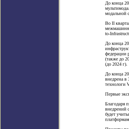
До конца 20
мультимода
модальной с
Во II кварт
межмашинно
to-Infrastr
До конца 20
инфраструк
федерации 
(также до 2
(до 2024 г).
До конца 20
внедрена в 
технологи V
Первые экс
Благодаря п
внедрений с
будет учит
платформам