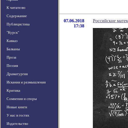
К читателю
Содержание
07.06.2018
Российские мате
Публицистика
17:38
"Курск"
Кавказ
Балканы
Проза
Поэзия
Драматургия
Искания и размышления
Критика
Сомнения и споры
Новые книги
У нас в гостях
Издательство