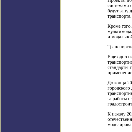
Проекты по
системами о
будут запу
транспорта,
Кроме того,
мультимода
и модальной
Транспортн
Еще одно н
транспортно
стандарты т
применение
До конца 2
городского 
транспортны
за работы 
градострои
К началу 20
отечествен
моделирова