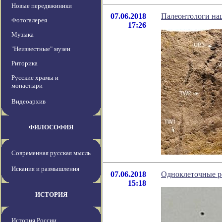
Новые передвжиники
07.06.2018
Палеонтологи на
Фотогалерея
17:26
Музыка
"Неизвестные" музеи
Риторика
Русские храмы и
монастыри
Видеоархив
ФИЛОСОФИЯ
Современная русская мысль
Искания и размышления
07.06.2018
Одноклеточные ро
15:18
ИСТОРИЯ
История России