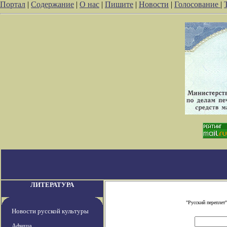
Портал
|
Содержание
|
О нас
|
Пишите
|
Новости
|
Голосование
|
ЛИТЕРАТУРА
"Русский переплет
Новости русской культуры
Афиша