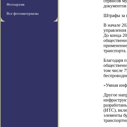
сервисов м
Фотоархив
документов
Все фотоматериалы
Штрафы за 
В начале 20
управления
До конца 20
общественн
применение
транспорта.
Благодаря п
общественно
том числе 
беспроводны
«Умная инф
Другое нап
инфраструкт
разработан
(ИТС), вкл
элементы бу
транспортн