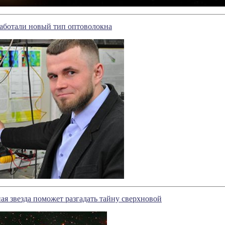
аботали новый тип оптоволокна
ая звезда поможет разгадать тайну сверхновой