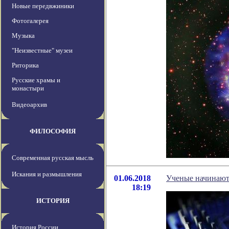
Новые передвжиники
Фотогалерея
Музыка
"Неизвестные" музеи
Риторика
Русские храмы и
монастыри
Видеоархив
ФИЛОСОФИЯ
Современная русская мысль
Искания и размышления
01.06.2018
Ученые начинают
18:19
ИСТОРИЯ
История России