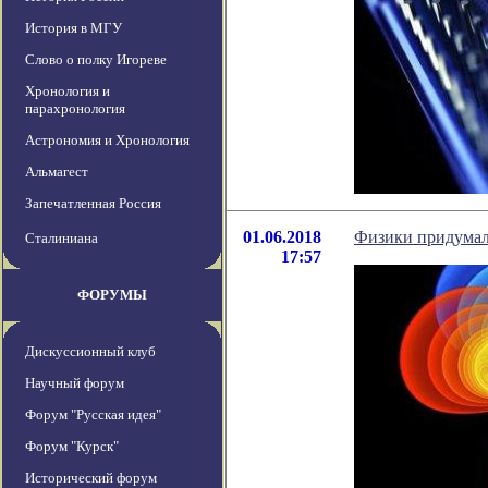
История в МГУ
Слово о полку Игореве
Хронология и
парахронология
Астрономия и Хронология
Альмагест
Запечатленная Россия
01.06.2018
Физики придумали
Сталиниана
17:57
ФОРУМЫ
Дискуссионный клуб
Научный форум
Форум "Русская идея"
Форум "Курск"
Исторический форум