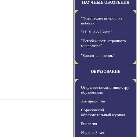
НАУЧНЫЕ ОБОЗРЕНИЯ
"Физические явления на
небесах"
"TERRA & Comp"
"Неизбежность странного
микромира"
"Биология и жизнь"
ОБРАЗОВАНИЕ
Открытое письмо министру
образования
Антиреформа
Соросовский
образовательный журнал
Биология
Науки о Земле