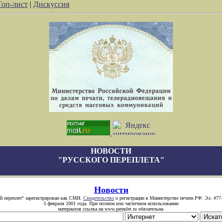
Топ-лист
|
Дискуссия
НОВОСТИ
"РУССКОГО ПЕРЕПЛЕТА"
Новости
й переплет" зарегистрирован как СМИ.
Свидетельство
о регистрации в Министерстве печати РФ: Эл. #77
5 февраля 2001 года. При полном или частичном использовании
материалов ссылка на www.pereplet.ru обязательна.