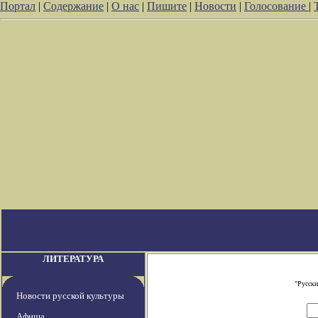
Портал
|
Содержание
|
О нас
|
Пишите
|
Новости
|
Голосование
|
ЛИТЕРАТУРА
"Русски
Новости русской культуры
Афиша