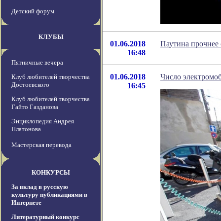
Детский форум
КЛУБЫ
01.06.2018
Паутина прочнее 
16:48
Пятничные вечера
01.06.2018
Число электромоб
Клуб любителей творчества
Достоевского
16:45
Клуб любителей творчества
Гайто Газданова
Энциклопедия Андрея
Платонова
Мастерская перевода
КОНКУРСЫ
За вклад в русскую
культуру публикациями в
Интернете
Литературный конкурс