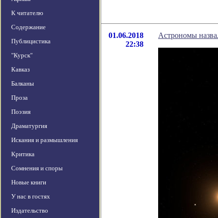
К читателю
Содержание
01.06.2018
Астрономы назвал
Публицистика
22:38
"Курск"
Кавказ
Балканы
Проза
Поэзия
Драматургия
Искания и размышления
Критика
Сомнения и споры
Новые книги
У нас в гостях
Издательство