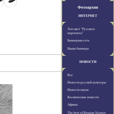
Фотоархив
ИНТЕРНЕТ
Топ-лист "Русского
переплета"
Баннерная сеть
Наши баннеры
НОВОСТИ
Все
Новости русской культуры
Новости науки
Космические новости
Афиша
The best of Russian Science