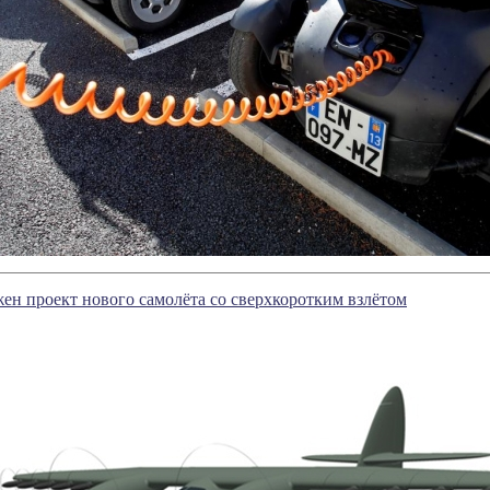
ен проект нового самолёта со сверхкоротким взлётом