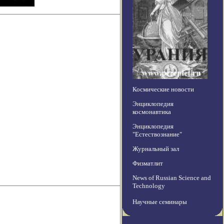
Космические новости
Энциклопедия
космонавтика
Энциклопедия
"Естествознание"
Журнальный зал
Физматлит
News of Russian Science and
Technology
Научные семинары