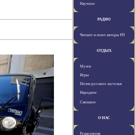
Научпоп
РАДИО
Читают и поют авторы РП
ОТДЫХ
Музеи
Игры
Песни русского застолья
Народное
Смешное
О НАС
Редколлегия