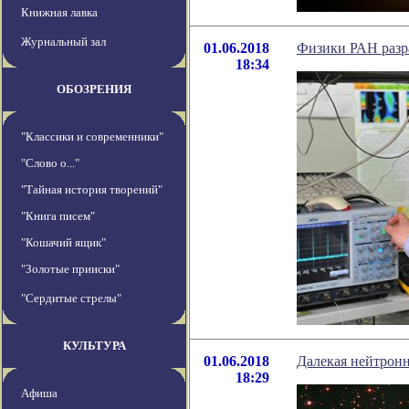
Книжная лавка
Журнальный зал
01.06.2018
Физики РАН разр
18:34
ОБОЗРЕНИЯ
"Классики и современники"
"Слово о..."
"Тайная история творений"
"Книга писем"
"Кошачий ящик"
"Золотые прииски"
"Сердитые стрелы"
КУЛЬТУРА
01.06.2018
Далекая нейтронн
18:29
Афиша