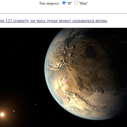
Тип запроса:
"И"
"Или"
и 121 планету, на чьих лунах может скрываться жизнь