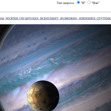
Тип запроса:
"И"
"Или"
ы десятки гигантских экзопланет, возможно, имеющих спутни