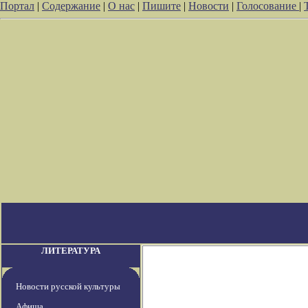
Портал
|
Содержание
|
О нас
|
Пишите
|
Новости
|
Голосование
|
ЛИТЕРАТУРА
Новости русской культуры
Афиша