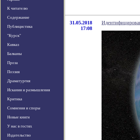
К читателю
Содержание
31.05.2018
Идентифицирован
Публицистика
17:08
"Курск"
Кавказ
Балканы
Проза
Поэзия
Драматургия
Искания и размышления
Критика
Сомнения и споры
Новые книги
У нас в гостях
Издательство