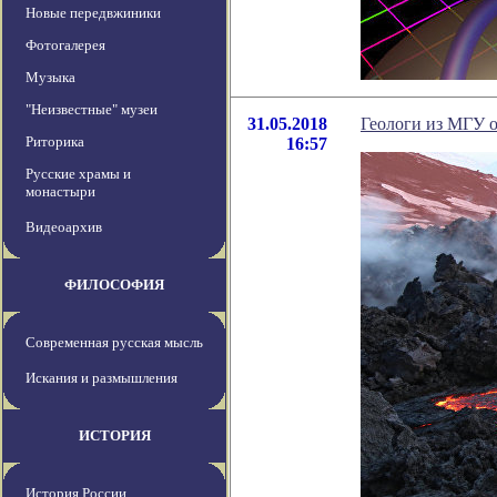
Новые передвжиники
Фотогалерея
Музыка
"Неизвестные" музеи
31.05.2018
Геологи из МГУ 
Риторика
16:57
Русские храмы и
монастыри
Видеоархив
ФИЛОСОФИЯ
Современная русская мысль
Искания и размышления
ИСТОРИЯ
История России