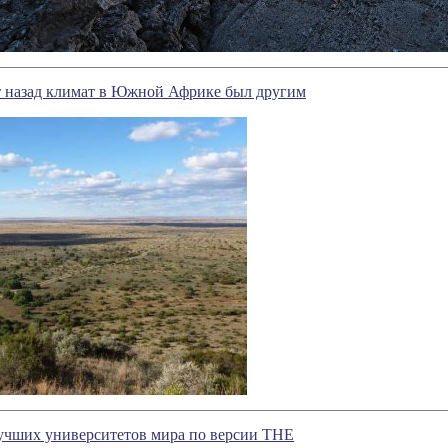
т назад климат в Южной Африке был другим
лучших университетов мира по версии THE