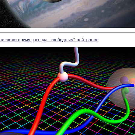
числили время распада "свободных" нейтронов