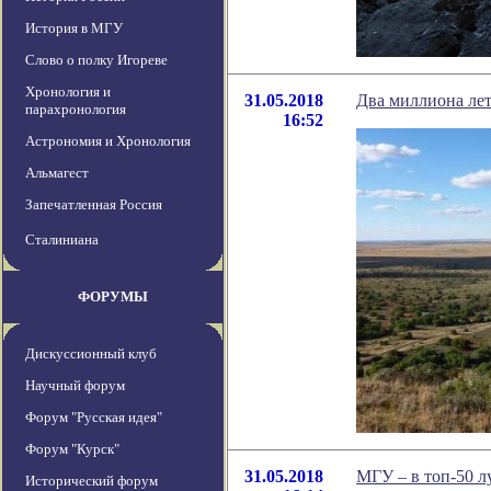
История в МГУ
Слово о полку Игореве
Хронология и
31.05.2018
Два миллиона ле
парахронология
16:52
Астрономия и Хронология
Альмагест
Запечатленная Россия
Сталиниана
ФОРУМЫ
Дискуссионный клуб
Научный форум
Форум "Русская идея"
Форум "Курск"
31.05.2018
МГУ – в топ-50 
Исторический форум