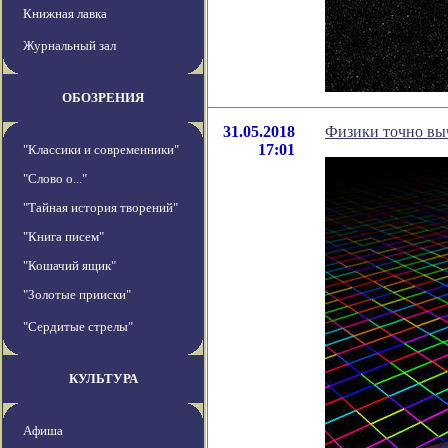
Книжная лавка
Журнальный зал
ОБОЗРЕНИЯ
31.05.2018
Физики точно вы
17:01
"Классики и современники"
"Слово о..."
"Тайная история творений"
"Книга писем"
"Кошачий ящик"
"Золотые прииски"
"Сердитые стрелы"
КУЛЬТУРА
Афиша