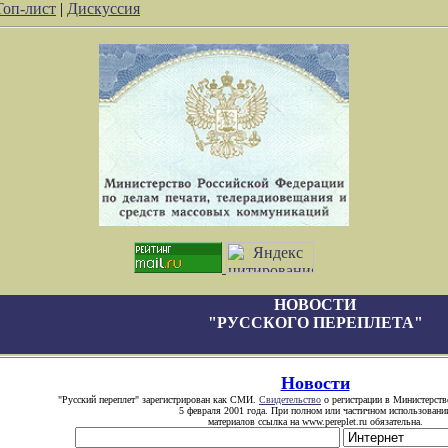
Топ-лист
|
Дискуссия
НОВОСТИ
"РУССКОГО ПЕРЕПЛЕТА"
Новости
"Русский переплет" зарегистрирован как СМИ.
Свидетельство
о регистрации в Министерств
5 февраля 2001 года. При полном или частичном использовани
материалов ссылка на www.pereplet.ru обязательна.