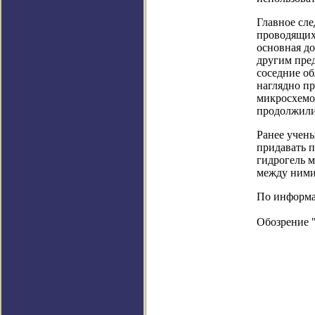
Главное сле
проводящих 
основная д
другим пред
соседние об
наглядно пр
микросхемо
продолжили
Ранее учен
придавать п
гидрогель м
между ними
По информаци
Обозрение 