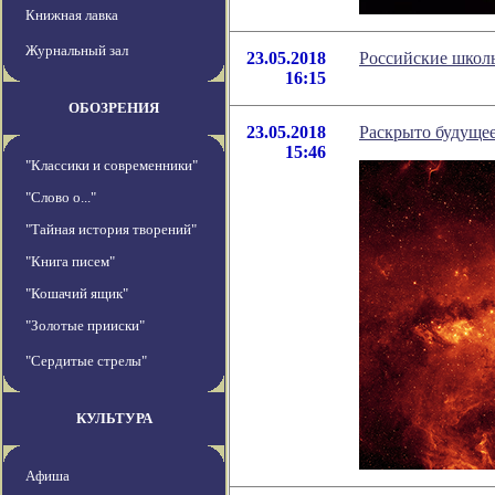
Книжная лавка
Журнальный зал
23.05.2018
Российские школ
16:15
ОБОЗРЕНИЯ
23.05.2018
Раскрыто будущее
15:46
"Классики и современники"
"Слово о..."
"Тайная история творений"
"Книга писем"
"Кошачий ящик"
"Золотые прииски"
"Сердитые стрелы"
КУЛЬТУРА
Афиша