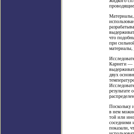
жидкого сп
проводящие 
Материалы,
использован
разрабатыв
выдерживат
что подобны
при сильно
материалы,
Исследовате
Карнеги — 
выдерживать
двух основ
температуре
Исследовате
результате 
распределе
Поскольку и
в нем можн
той или ино
соседними 
показали, ч
использоват