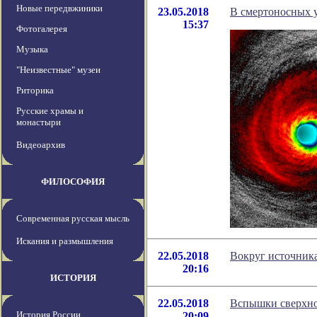
Новые передвжиники
23.05.2018
В смертоносных 
15:37
Фотогалерея
Музыка
"Неизвестные" музеи
Риторика
Русские храмы и
монастыри
Видеоархив
ФИЛОСОФИЯ
Современная русская мысль
Искания и размышления
22.05.2018
Вокруг источник
20:16
ИСТОРИЯ
22.05.2018
Вспышки сверхно
История России
20:09