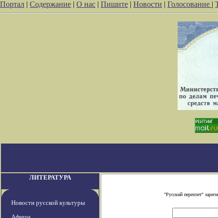
Портал
|
Содержание
|
О нас
|
Пишите
|
Новости
|
Голосование
|
ЛИТЕРАТУРА
"Русский переплет" заре
Новости русской культуры
Афиша