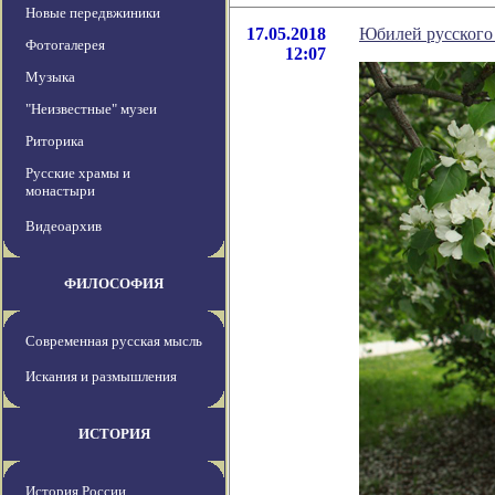
Новые передвжиники
17.05.2018
Юбилей русского
Фотогалерея
12:07
Музыка
"Неизвестные" музеи
Риторика
Русские храмы и
монастыри
Видеоархив
ФИЛОСОФИЯ
Современная русская мысль
Искания и размышления
ИСТОРИЯ
История России