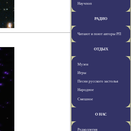
Научпоп
РАДИО
Читают и поют авторы РП
ОТДЫХ
Музеи
Игры
Песни русского застолья
Народное
Смешное
О НАС
Редколлегия