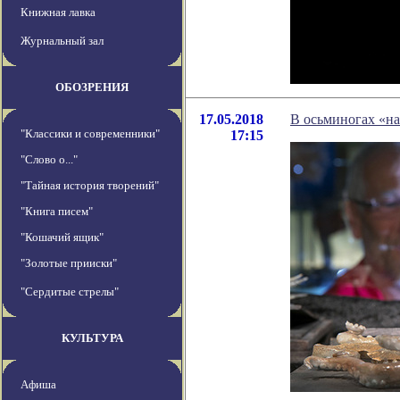
Книжная лавка
Журнальный зал
ОБОЗРЕНИЯ
17.05.2018
В осьминогах «
"Классики и современники"
17:15
"Слово о..."
"Тайная история творений"
"Книга писем"
"Кошачий ящик"
"Золотые прииски"
"Сердитые стрелы"
КУЛЬТУРА
Афиша