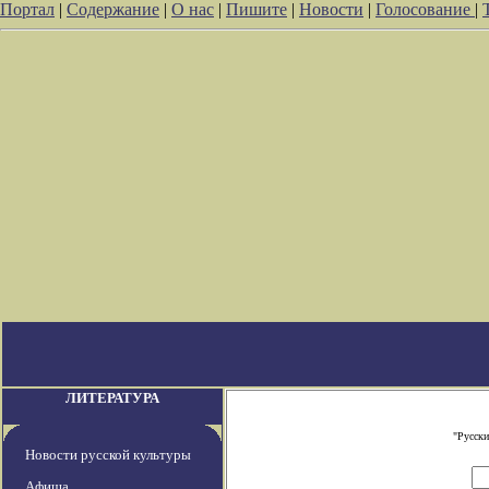
Портал
|
Содержание
|
О нас
|
Пишите
|
Новости
|
Голосование
|
ЛИТЕРАТУРА
"Русски
Новости русской культуры
Афиша