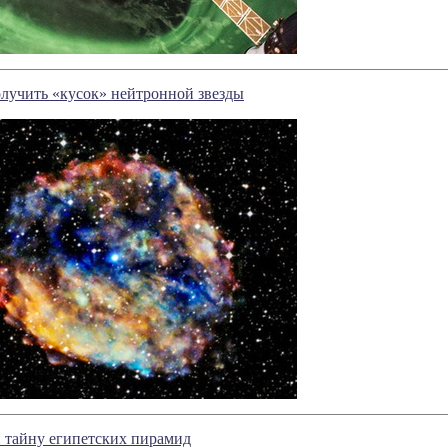
лучить «кусок» нейтронной звезды
 тайну египетских пирамид