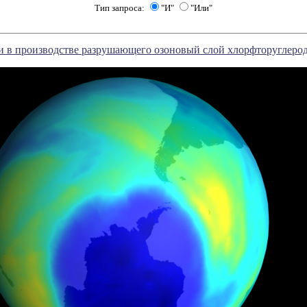
Тип запроса:
"И"
"Или"
и в производстве разрушающего озоновый слой хлорфторуглеро