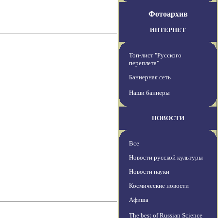
Фотоархив
ИНТЕРНЕТ
Топ-лист "Русского
переплета"
Баннерная сеть
Наши баннеры
НОВОСТИ
Все
Новости русской культуры
Новости науки
Космические новости
Афиша
The best of Russian Science