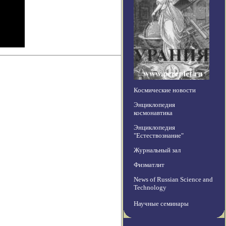
Космические новости
Энциклопедия
космонавтика
Энциклопедия
"Естествознание"
Журнальный зал
Физматлит
News of Russian Science and
Technology
Научные семинары