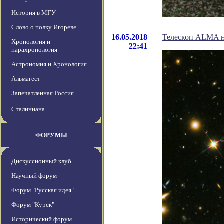
История в МГУ
Слово о полку Игореве
16.05.2018
Телескоп ALMA на
Хронология и
22:41
парахронология
Астрономия и Хронология
Альмагест
Запечатленная Россия
Сталиниана
ФОРУМЫ
Дискуссионный клуб
Научный форум
Форум "Русская идея"
Форум "Курск"
Исторический форум