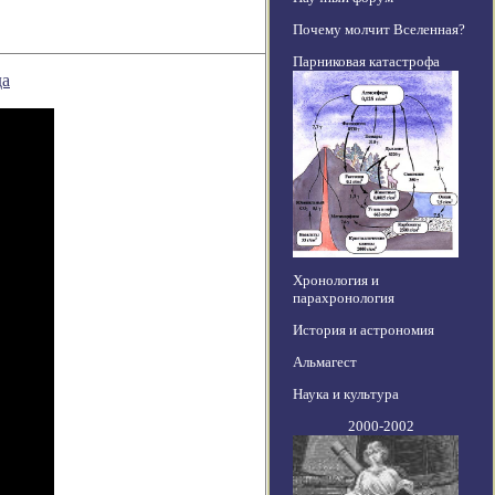
Почему молчит Вселенная?
Парниковая катастрофа
да
Хронология и
парахронология
История и астрономия
Альмагест
Наука и культура
2000-2002