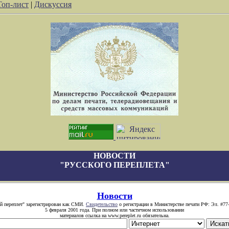
Топ-лист
|
Дискуссия
НОВОСТИ
"РУССКОГО ПЕРЕПЛЕТА"
Новости
й переплет" зарегистрирован как СМИ.
Свидетельство
о регистрации в Министерстве печати РФ: Эл. #77
5 февраля 2001 года. При полном или частичном использовании
материалов ссылка на www.pereplet.ru обязательна.