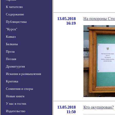
К читателю
Содержание
13.05.2018
На похороны Сти
Публицистика
16:19
"Курск"
Кавказ
Балканы
Проза
Поэзия
Драматургия
Искания и размышления
Критика
Сомнения и споры
Новые книги
У нас в гостях
13.05.2018
Кто окупирован?
Издательство
11:50