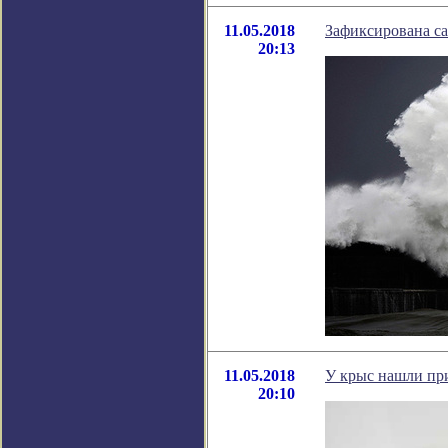
11.05.2018
Зафиксирована с
20:13
11.05.2018
У крыс нашли при
20:10