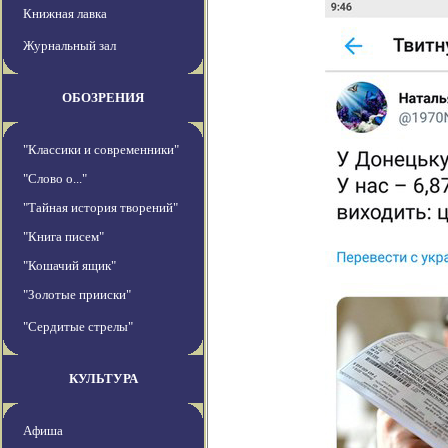
Книжная лавка
Журнальный зал
ОБОЗРЕНИЯ
"Классики и современники"
"Слово о..."
"Тайная история творений"
"Книга писем"
"Кошачий ящик"
"Золотые прииски"
"Сердитые стрелы"
КУЛЬТУРА
Афиша