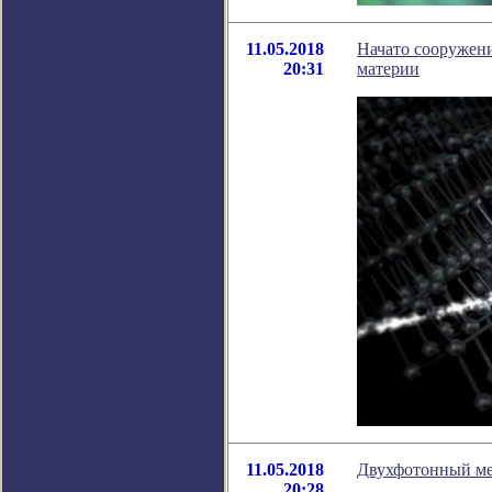
11.05.2018
Начато сооружени
20:31
материи
11.05.2018
Двухфотонный мет
20:28