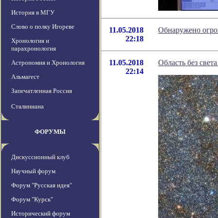
История в МГУ
Слово о полку Игореве
11.05.2018
Обнаружено огро
22:18
Хронология и
парахронология
11.05.2018
Область без свет
Астрономия и Хронология
22:14
Альмагест
Запечатленная Россия
Сталиниана
ФОРУМЫ
Дискуссионный клуб
Научный форум
Форум "Русская идея"
Форум "Курск"
Исторический форум