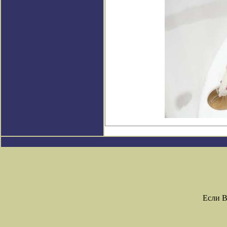
Если В