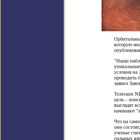
Орбитальны
которую мож
опубликованн
"Наши набл
уникальные
условия на
проводить т
заявил Зав
Телескоп N
цель – поис
выглядят вс
начинают "в
Что на само
они состоят
ученые счит
сильных яд