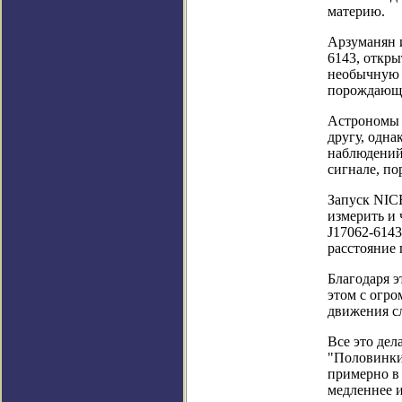
материю.
Арзуманян и
6143, откры
необычную п
порождающе
Астрономы д
другу, одна
наблюдений 
сигнале, п
Запуск NIC
измерить и 
J17062-6143
расстояние 
Благодаря э
этом с огро
движения сл
Все это дел
"Половинки
примерно в 
медленнее и