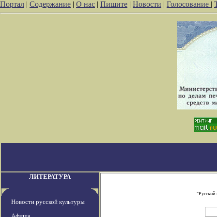
Портал
|
Содержание
|
О нас
|
Пишите
|
Новости
|
Голосование
|
ЛИТЕРАТУРА
"Русский
Новости русской культуры
Афиша