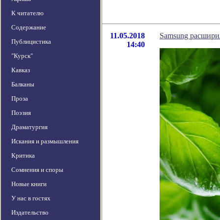
К читателю
Содержание
11.05.2018
Samsung расшири
Публицистика
14:40
"Курск"
Кавказ
Балканы
Проза
Поэзия
Драматургия
Искания и размышления
Критика
Сомнения и споры
Новые книги
У нас в гостях
Издательство