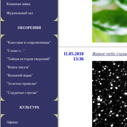
Книжная лавка
Журнальный зал
ОБОЗРЕНИЯ
"Классики и современники"
"Слово о..."
11.05.2018
Живое небо гла
13:36
"Тайная история творений"
"Книга писем"
"Кошачий ящик"
"Золотые прииски"
"Сердитые стрелы"
КУЛЬТУРА
Афиша