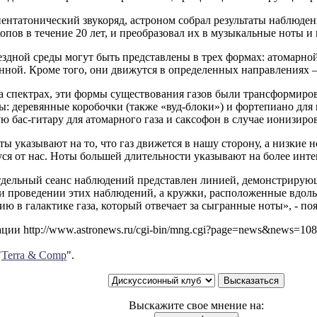
пентатонический звукоряд, астроном собрал результаты наблюд
опов в течение 20 лет, и преобразовал их в музыкальные ноты и
здной среды могут быть представлены в трех формах: атомарно
ной. Кроме того, они движутся в определенных направлениях – 
на спектрах, эти формы существования газов были трансформир
: деревянные коробочки (также «вуд-блоки») и фортепиано для 
ю бас-гитару для атомарного газа и саксофон в случае ионизиров
ы указывают на то, что газ движется в нашу сторону, а низкие н
ся от нас. Ноты большей длительности указывают на более инт
дельный сеанс наблюдений представлен линией, демонстрирующ
и проведении этих наблюдений, а кружки, расположенные вдоль
ю в галактике газа, который отвечает за сыгранные ноты», - по
ии http://www.astronews.ru/cgi-bin/mng.cgi?page=news&news=10
"
Terra & Comp
".
Выскажите свое мнение на: