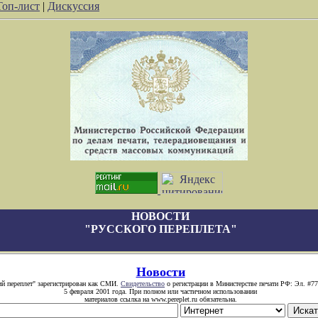
Топ-лист
|
Дискуссия
НОВОСТИ
"РУССКОГО ПЕРЕПЛЕТА"
Новости
ий переплет" зарегистрирован как СМИ.
Свидетельство
о регистрации в Министерстве печати РФ: Эл. #77
5 февраля 2001 года. При полном или частичном использовании
материалов ссылка на www.pereplet.ru обязательна.