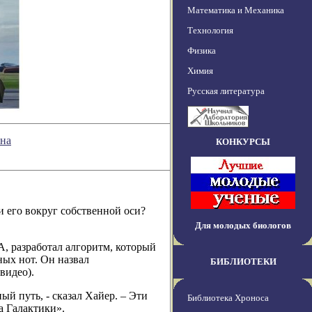
Математика и Механика
Технология
Физика
Химия
Русская литература
ина
КОНКУРСЫ
 его вокруг собственной оси?
Для молодых биологов
, разработал алгоритм, который
ных нот. Он назвал
БИБЛИОТЕКИ
видео).
й путь, - сказал Хайер. – Эти
Библиотека Хроноса
а Галактики».