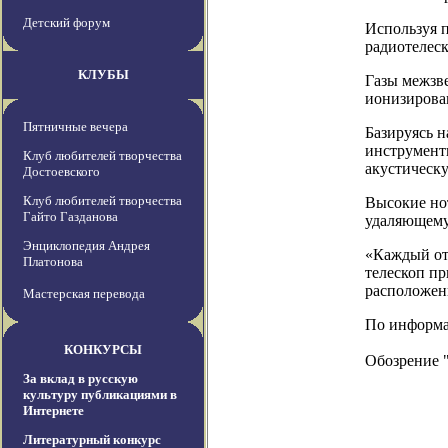
Детский форум
Используя 
радиотелеск
КЛУБЫ
Газы межзве
ионизирован
Пятничные вечера
Базируясь 
инструменты
Клуб любителей творчества
акустическу
Достоевского
Клуб любителей творчества
Высокие нот
Гайто Газданова
удаляющему
Энциклопедия Андрея
«Каждый от
Платонова
телескоп пр
расположени
Мастерская перевода
По информац
КОНКУРСЫ
Обозрение 
За вклад в русскую
культуру публикациями в
Интернете
Литературный конкурс