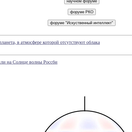
ланета, в атмосфере которой отсутствуют облака
ли на Солнце волны Россби