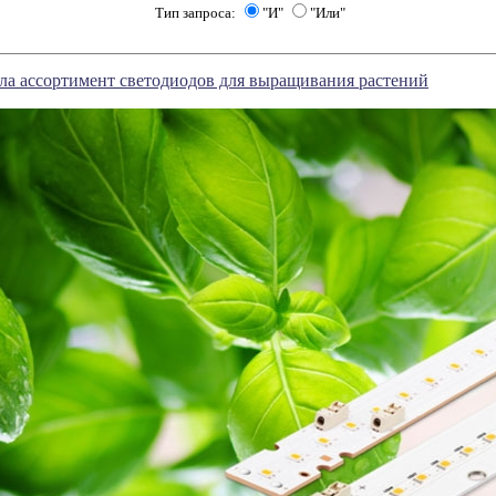
Тип запроса:
"И"
"Или"
ла ассортимент светодиодов для выращивания растений