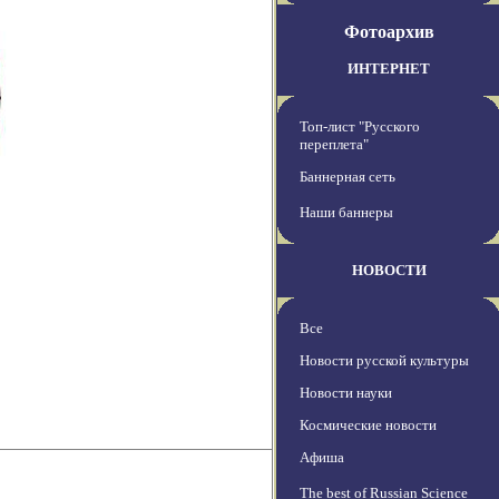
Фотоархив
ИНТЕРНЕТ
Топ-лист "Русского
переплета"
Баннерная сеть
Наши баннеры
НОВОСТИ
Все
Новости русской культуры
Новости науки
Космические новости
Афиша
The best of Russian Science