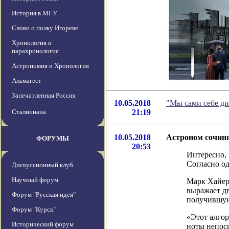
История в МГУ
Слово о полку Игореве
Хронология и
парахронология
Астрономия и Хронология
Альмагест
Запечатленная Россия
10.05.2018
"Мы сами себе ди
Сталиниана
21:19
10.05.2018
Астроном сочиня
ФОРУМЫ
20:53
Интересно, 
Согласно од
Дискуссионный клуб
Научный форум
Марк Хайер 
выражает дв
Форум "Русская идея"
получившую
Форум "Курск"
«Этот алгор
Исторический форум
ноты непоср