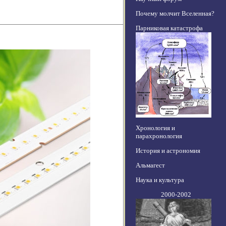
Почему молчит Вселенная?
Парниковая катастрофа
Хронология и
парахронология
История и астрономия
Альмагест
Наука и культура
2000-2002