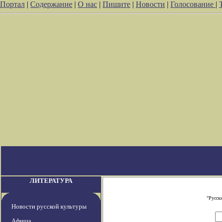
Портал
|
Содержание
|
О нас
|
Пишите
|
Новости
|
Голосование
|
ЛИТЕРАТУРА
"Русск
Новости русской культуры
Афиша