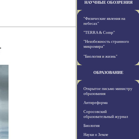
НАУЧНЫЕ ОБОЗРЕНИЯ
"Физические явления на
небесах"
"TERRA & Comp"
"Неизбежность странного
микромира"
"Биология и жизнь"
ОБРАЗОВАНИЕ
Открытое письмо министру
образования
Антиреформа
Соросовский
образовательный журнал
Биология
Науки о Земле