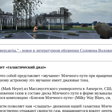
версанты." - новое в литературном обозрении Соломона Волож
ет «галактический джаз»
что собой представляет «звучание» Млечного пути при вращении
ному астроному это звучание имеет джазовые тона.
(Mark Heyer) из Массачусетского университета в Амхерсте, США
ижения газов в составе диска Млечного пути в форме музыкаль
ся композицию «Блюзом Млечного пути» (Milky Way Blues, см. 
итм позволяет нам «слышать» движения нашей галактики Млечны
едственно отражают скорости газа, вращающегося вокруг центр