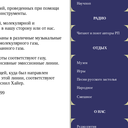
Научпоп
ений, проведенных при помощи
 инструменты.
РАДИО
й, молекулярной и
в нашу сторону или от нас.
Читают и поют авторы РП
ованы в различные музыкальные
молекулярного газа,
анного газа.
ОТДЫХ
оты соответствуют газу,
енсивные эмиссионные линии.
Музеи
Игры
ей, куда был направлен
 этой линии, соответствуют
Песни русского застолья
яснил Хайер.
Народное
899
Смешное
О НАС
Редколлегия