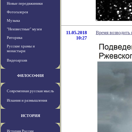
Новые передвжиники
Фотогалерея
Музыка
"Неизвестные" музеи
11.05.2018
Время возводить
Риторика
10:27
Русские храмы и
монастыри
Видеоархив
ФИЛОСОФИЯ
Современная русская мысль
Искания и размышления
ИСТОРИЯ
История России