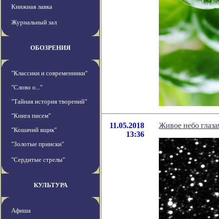
Книжная лавка
Журнальный зал
ОБОЗРЕНИЯ
"Классики и современники"
"Слово о..."
"Тайная история творений"
"Книга писем"
11.05.2018
Живое небо гла
"Кошачий ящик"
13:36
"Золотые прииски"
"Сердитые стрелы"
КУЛЬТУРА
Афиша