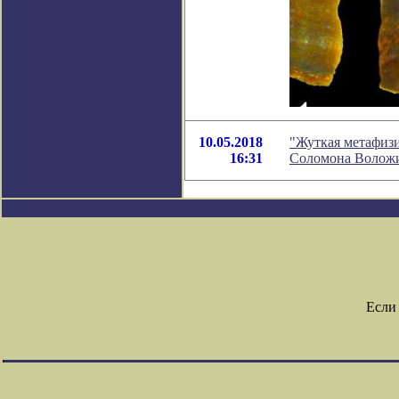
10.05.2018
"Жуткая метафизи
16:31
Соломона Волож
Если