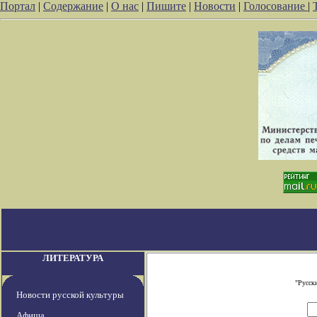
Портал
|
Содержание
|
О нас
|
Пишите
|
Новости
|
Голосование
|
ЛИТЕРАТУРА
"Русск
Новости русской культуры
Афиша