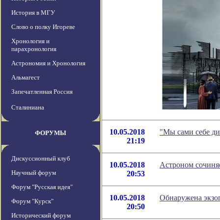
История в МГУ
Слово о полку Игореве
Хронология и
парахронология
Астрономия и Хронология
Альмагест
Запечатленная Россия
Сталиниана
10.05.2018
"Мы сами себе ди
ФОРУМЫ
21:19
Дискуссионный клуб
10.05.2018
Астроном сочиняе
Научный форум
20:53
Форум "Русская идея"
10.05.2018
Обнаружена экзоп
Форум "Курск"
20:50
Исторический форум