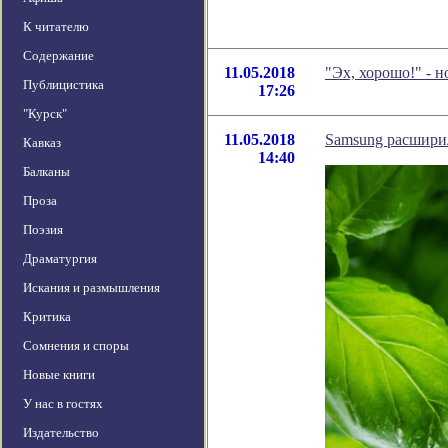
К читателю
Содержание
11.05.2018
"Эх, хорошо!" - 
Публицистика
17:26
"Курск"
11.05.2018
Samsung расшири
Кавказ
14:40
Балканы
Проза
Поэзия
Драматургия
Искания и размышления
Критика
Сомнения и споры
Новые книги
У нас в гостях
Издательство