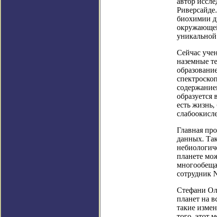
автор иссле
Риверсайде.
биохимии др
окружающей 
уникальной
Сейчас уче
наземные те
образование
спектроско
содержанием
образуется 
есть жизнь,
слабоокисл
Главная пр
данных. Так
небиологич
планете мож
многообеща
сотрудник 
Стефани Олс
планет на в
такие изме
того, этот 