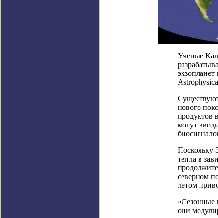
Ученые Кал
разрабатыв
экзопланет 
Astrophysical
Существуют
нового поко
продуктов 
могут вводи
биосигнало
Поскольку З
тепла в зав
продолжител
северном по
летом приво
«Сезонные 
они модулир