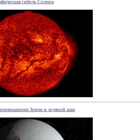
офическая гибель Солнца
 превращения Земли в ледяной шар