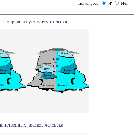
Тип запроса:
"И"
"Или"
ога опровергнуто математически
аинственных предков человека