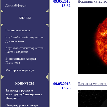
09.05.2018
Доказана катастр
Детский форум
13:32
КЛУБЫ
Пятничные вечера
Клуб любителей творчества
Достоевского
Клуб любителей творчества
Гайто Газданова
Энциклопедия Андрея
Платонова
Мастерская перевода
КОНКУРСЫ
09.05.2018
Названы условия
13:26
За вклад в русскую
культуру публикациями в
Интернете
Литературный конкурс