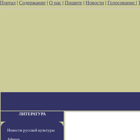
Портал
|
Содержание
|
О нас
|
Пишите
|
Новости
|
Голосование
|
ЛИТЕРАТУРА
Новости русской культуры
Афиша