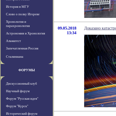
История в МГУ
Слово о полку Игореве
Хронология и
парахронология
09.05.2018
Доказано катаст
13:34
Астрономия и Хронология
Альмагест
Запечатленная Россия
Сталиниана
ФОРУМЫ
Дискуссионный клуб
Научный форум
Форум "Русская идея"
Форум "Курск"
Исторический форум