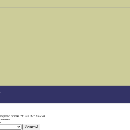
"
терстве печати РФ: Эл. #77-4362 от
ьзовании
а.