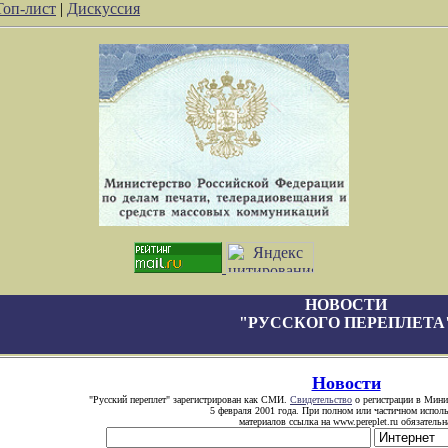
Топ-лист
|
Дискуссия
НОВОСТИ
"РУССКОГО ПЕРЕПЛЕТА
Новости
"Русский переплет" зарегистрирован как СМИ.
Свидетельство
о регистрации в Минис
5 февраля 2001 года. При полном или частичном испол
материалов ссылка на www.pereplet.ru обязательн