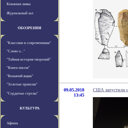
Книжная лавка
Журнальный зал
ОБОЗРЕНИЯ
"Классики и современники"
"Слово о..."
"Тайная история творений"
"Книга писем"
"Кошачий ящик"
"Золотые прииски"
09.05.2018
США запустили н
"Сердитые стрелы"
13:45
КУЛЬТУРА
Афиша