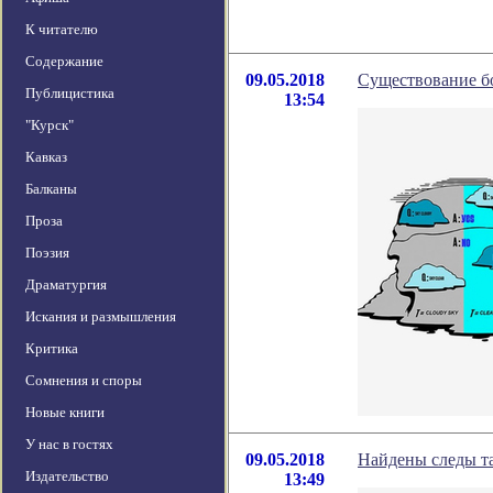
К читателю
Содержание
09.05.2018
Существование б
Публицистика
13:54
"Курск"
Кавказ
Балканы
Проза
Поэзия
Драматургия
Искания и размышления
Критика
Сомнения и споры
Новые книги
У нас в гостях
09.05.2018
Найдены следы т
Издательство
13:49