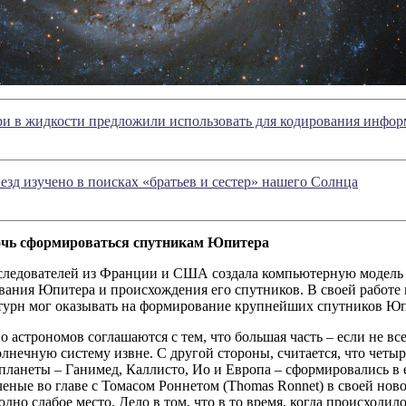
ри в жидкости предложили использовать для кодирования инфо
езд изучено в поисках «братьев и сестер» нашего Солнца
очь сформироваться спутникам Юпитера
следователей из Франции и США создала компьютерную модел
вания Юпитера и происхождения его спутников. В своей работе 
турн мог оказывать на формирование крупнейших спутников Юп
 астрономов соглашаются с тем, что большая часть – если не в
лнечную систему извне. С другой стороны, считается, что чет
планеты – Ганимед, Каллисто, Ио и Европа – сформировались в е
еные во главе с Томасом Роннетом (Thomas Ronnet) в своей ново
одно слабое место. Дело в том, что в то время, когда происходи