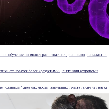
ное обучение позволяет распознать стадии эволюции галактик
ктики становятся более «раздутыми», выяснили астрономы
е "оживили" древних людей, вымерших триста тысяч лет назад