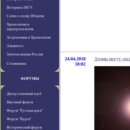
История в МГУ
Слово о полку Игореве
Хронология и
парахронология
Астрономия и Хронология
Альмагест
Запечатленная Россия
24.04.2018
Атомы могут «ис
Сталиниана
18:02
ФОРУМЫ
Дискуссионный клуб
Научный форум
Форум "Русская идея"
Форум "Курск"
Исторический форум