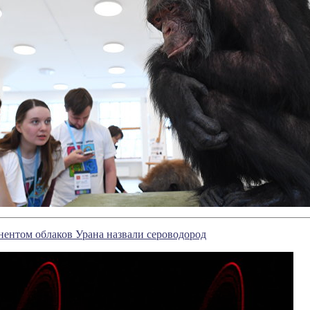
ентом облаков Урана назвали сероводород