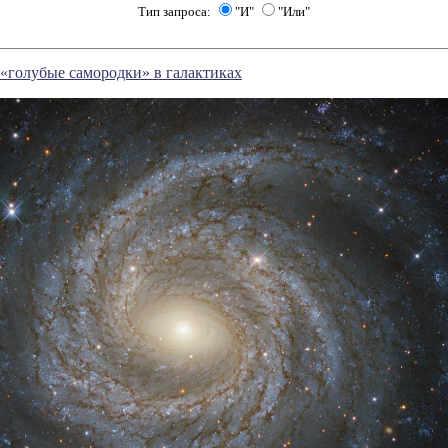
Тип запроса:
"И"
"Или"
«голубые самородки» в галактиках