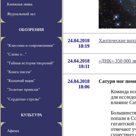
Книжная лавка
Журнальный зал
ОБОЗРЕНИЯ
24.04.2018
Хаотические вих
"Классики и современники"
18:19
"Слово о..."
24.04.2018
«ДНК» 350 000 зв
"Тайная история творений"
18:11
"Книга писем"
"Кошачий ящик"
24.04.2018
Сатурн мог пом
18:06
"Золотые прииски"
Команда ис
для исследо
"Сердитые стрелы"
влияние Са
Большинство
КУЛЬТУРА
попали в Со
гигантской 
отмечают уч
Афиша
существует 