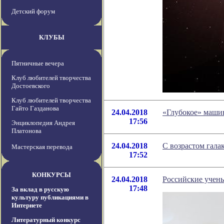
Детский форум
КЛУБЫ
Пятничные вечера
Клуб любителей творчества
Достоевского
Клуб любителей творчества
Гайто Газданова
24.04.2018
«Глубокое» машин
17:56
Энциклопедия Андрея
Платонова
24.04.2018
С возрастом гала
Мастерская перевода
17:52
КОНКУРСЫ
24.04.2018
Российские учены
17:48
За вклад в русскую
культуру публикациями в
Интернете
Литературный конкурс