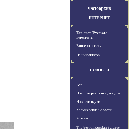
Фотоархив
ИНТЕРНЕТ
Топ-лист "Русского
переплета"
Баннерная сеть
Наши баннеры
НОВОСТИ
Все
Новости русской культуры
Новости науки
Космические новости
Афиша
The best of Russian Science