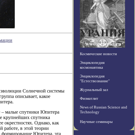
рмации
Космические новости
Энциклопедия
космонавтика
Энциклопедия
"Естествознание"
Журнальный зал
ь эволюции Солнечной системы
группа описывает, какое
Физматлит
итера.
News of Russian Science and
се – малые спутники Юпитера
Technology
ыре крупнейших спутника
Научные семинары
е окрестностях. Однако, как
й работе, в этой теории
ло формирование Юпитера, эта