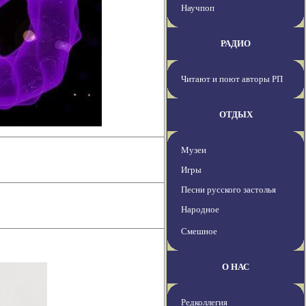
Научпоп
РАДИО
Читают и поют авторы РП
ОТДЫХ
Музеи
Игры
Песни русского застолья
Народное
Смешное
О НАС
Редколлегия