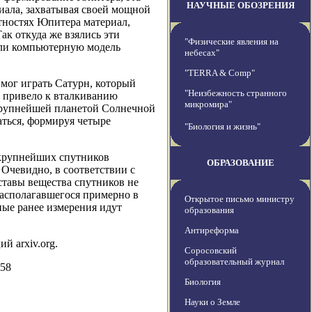
НАУЧНЫЕ ОБОЗРЕНИЯ
иала, захватывая своей мощной
стностях Юпитера материал,
к откуда же взялись эти
"Физические явления на
оили компьютерную модель
небесах"
"TERRA & Comp"
мог играть Сатурн, который
"Неизбежность странного
е привело к вталкиванию
микромира"
крупнейшей планетой Солнечной
аться, формируя четыре
"Биология и жизнь"
 крупнейших спутников
ОБРАЗОВАНИЕ
 Очевидно, в соответствии с
ставы вещества спутников не
располагавшегося примерно в
Открытое письмо министру
ные ранее измерения идут
образования
Антиреформа
й arxiv.org.
Соросовский
образовательный журнал
858
Биология
Науки о Земле