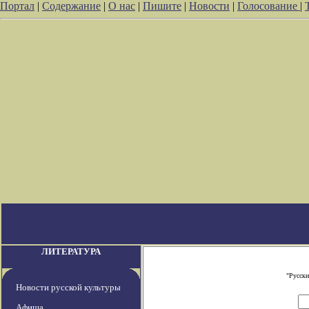
Портал
|
Содержание
|
О нас
|
Пишите
|
Новости
|
Голосование
|
ЛИТЕРАТУРА
"Русски
Новости русской культуры
Афиша