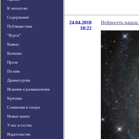
К читателю
Содержание
24.04.2018
Нейросеть нашла 
Публицистика
18:22
"Курск"
Кавказ
Балканы
Проза
Поэзия
Драматургия
Искания и размышления
Критика
Сомнения и споры
Новые книги
У нас в гостях
Издательство