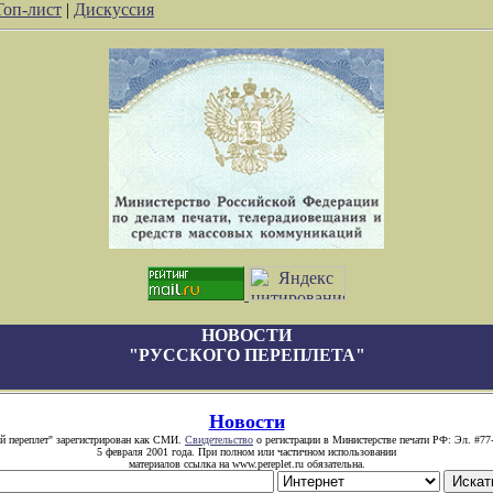
Топ-лист
|
Дискуссия
НОВОСТИ
"РУССКОГО ПЕРЕПЛЕТА"
Новости
й переплет" зарегистрирован как СМИ.
Свидетельство
о регистрации в Министерстве печати РФ: Эл. #77
5 февраля 2001 года. При полном или частичном использовании
материалов ссылка на www.pereplet.ru обязательна.