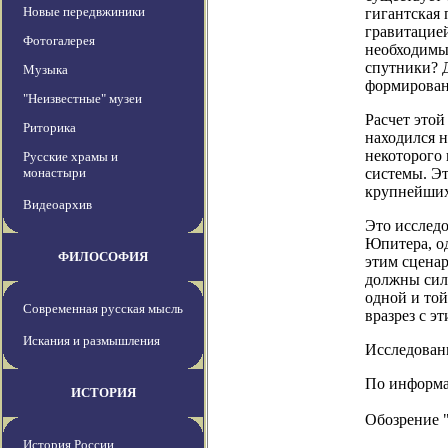
Новые передвжиники
гигантская 
гравитацией
Фотогалерея
необходимый
спутники? Д
Музыка
формирован
"Неизвестные" музеи
Расчет это
Риторика
находился н
некоторого
Русские храмы и
монастыри
системы. Эт
крупнейших
Видеоархив
Это исслед
Юпитера, од
ФИЛОСОФИЯ
этим сцена
должны силь
одной и той
Современная русская мысль
вразрез с э
Искания и размышления
Исследовани
По информац
ИСТОРИЯ
Обозрение 
История России