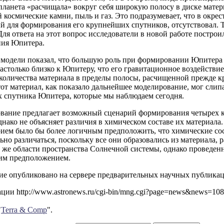
планета «расчищала» вокруг себя широкую полосу в диске матер
 космические камни, пыль и газ. Это подразумевает, что в окре
 для формирования его крупнейших спутников, отсутствовал. Та
ля ответа на этот вопрос исследователи в новой работе постр
ия Юпитера.
й модели показал, что большую роль при формировании Юпитера 
астолько близко к Юпитеру, что его гравитационное воздействи
 количества материала в пределы полосы, расчищенной прежде 
от материал, как показало дальнейшее моделирование, мог слип
 спутника Юпитера, которые мы наблюдаем сегодня.
ование предлагает возможный сценарий формирования четырех
нако не объясняет различия в химическом составе их материала.
рием было бы более логичным предположить, что химические со
но различаться, поскольку все они образовались из материала, 
 же области пространства Солнечной системы, однако проведен
тим предположением.
е опубликовано на сервере предварительных научных публикаци
ии http://www.astronews.ru/cgi-bin/mng.cgi?page=news&news=10
"
Terra & Comp
".