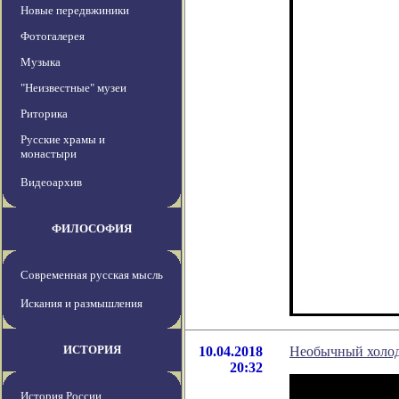
Новые передвжиники
Фотогалерея
Музыка
"Неизвестные" музеи
Риторика
Русские храмы и
монастыри
Видеоархив
ФИЛОСОФИЯ
Современная русская мысль
Искания и размышления
ИСТОРИЯ
10.04.2018
Необычный холод
20:32
История России