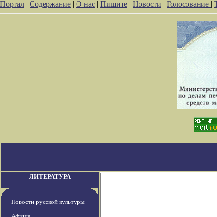
Портал
|
Содержание
|
О нас
|
Пишите
|
Новости
|
Голосование
|
ЛИТЕРАТУРА
Новости русской культуры
Афиша