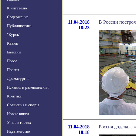
К читателю
Содержание
11.04.2018
В России постро
Публицистика
18:23
"Курск"
Кавказ
Балканы
Проза
Поэзия
Драматургия
Искания и размышления
Критика
Сомнения и споры
Новые книги
У нас в гостях
11.04.2018
Россия доделала 
Издательство
18:18