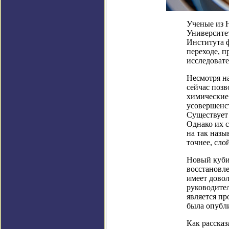
Ученые из 
Университе
Института 
переходе, 
исследовате
Несмотря на
сейчас поз
химические 
усовершенст
Существует 
Однако их 
на так назы
точнее, сло
Новый куби
восстановле
имеет дово
руководите
является п
была опубли
Как рассказ