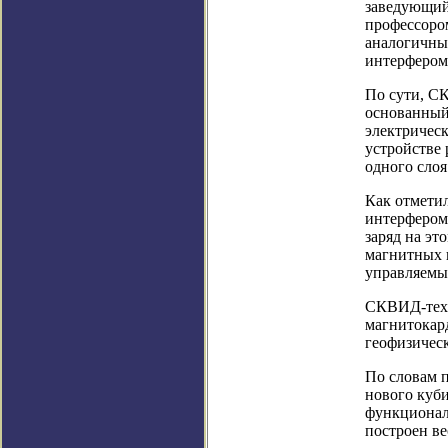
заведующий
профессором
аналогичны
интерфером
По сути, С
основанный
электричес
устройстве 
одного слоя
Как отметил
интерфероме
заряд на э
магнитных к
управляемый
СКВИД-техн
магнитокар
геофизическ
По словам п
нового куби
функционал
построен ве