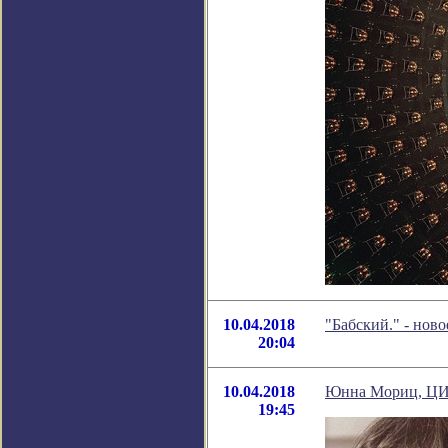
10.04.2018
"Бабский." - нов
20:04
10.04.2018
Юнна Мориц, 
19:45