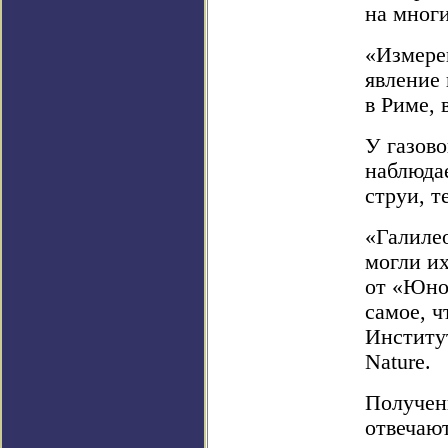
на мног
«Измере
явление 
в Риме, 
У газово
наблюда
струи, т
«Галиле
могли их
от «Юно
самое, 
Институ
Nature.
Получен
отвечаю