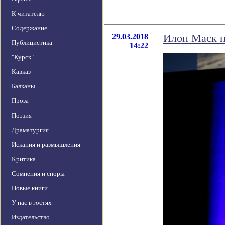
К читателю
Содержание
29.03.2018
Илон Маск н
Публицистика
14:22
"Курск"
Кавказ
Балканы
Проза
Поэзия
Драматургия
Искания и размышления
Критика
Сомнения и споры
Новые книги
У нас в гостях
Издательство