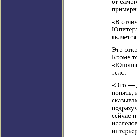
от само
примерн
«В отли
Юпитера 
является
Это отк
Кроме то
«Юноны»,
тело.
«Это — 
понять, 
сказыва
подразум
сейчас п
исследо
интерье