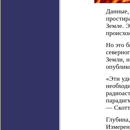
Данные,
простир
Земле. 
происхо
Но это б
северно
Земли, н
опублик
«Эти уд
необход
радиоас
парадиг
— Скотт
Глубина
Измерен