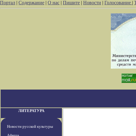
Портал
|
Содержание
|
О нас
|
Пишите
|
Новости
|
Голосование
|
ЛИТЕРАТУРА
Новости русской культуры
Афиша