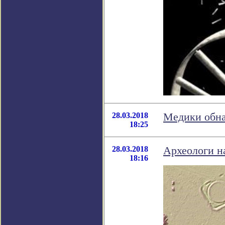
28.03.2018
Медики обна
18:25
28.03.2018
Археологи н
18:16