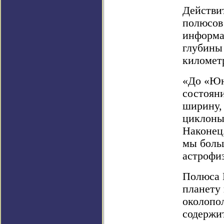
Действит
полюсов 
информа
глубины
километр
«До «Юн
состоян
ширину,
циклоны 
Наконец,
мы боль
астрофиз
Полюса 
планету 
околопо
содержи