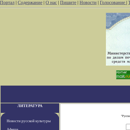
Портал
|
Содержание
|
О нас
|
Пишите
|
Новости
|
Голосование
|
ЛИТЕРАТУРА
"Русск
Новости русской культуры
Афиша