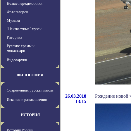
Новые передвжиники
Фотогалерея
Музыка
"Неизвестные" музеи
Риторика
Русские храмы и
монастыри
Видеоархив
ФИЛОСОФИЯ
Современная русская мысль
26.03.2018
Рождение новой 
Искания и размышления
13:15
ИСТОРИЯ
История России