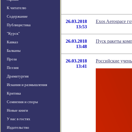
К читателю
Содержание
26.03.2018
Exos Aerospace г
Публицистика
13:53
"Курск"
26.03.2018
Пуск ракеты ком
Кавказ
13:48
Балканы
Проза
26.03.2018
Российские учен
13:41
Поэзия
Драматургия
Искания и размышления
Критика
Сомнения и споры
Новые книги
У нас в гостях
Издательство