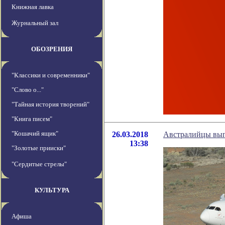
Книжная лавка
Журнальный зал
ОБОЗРЕНИЯ
"Классики и современники"
"Слово о..."
"Тайная история творений"
"Книга писем"
"Кошачий ящик"
26.03.2018
Австралийцы вып
13:38
"Золотые прииски"
"Сердитые стрелы"
КУЛЬТУРА
Афиша