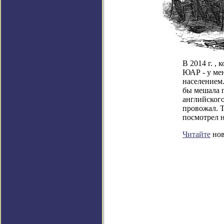
В 2014 г. ,
ЮАР - у мен
населением.
бы мешала п
английского
провожал. Т
посмотрел н
Читайте
нов