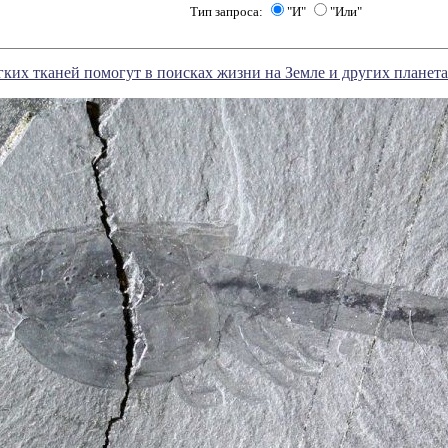
Тип запроса:
"И"
"Или"
ких тканей помогут в поисках жизни на Земле и других планет