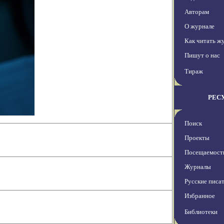
Авторам
О журнале
Как читать ж
Пишут о нас
Тираж
РЕС
Поиск
Проекты
Посещаемост
Журналы
Русские писа
Избранное
Библиотеки