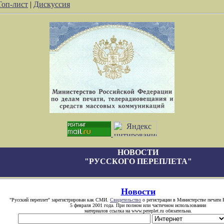
Топ-лист
|
Дискуссия
НОВОСТИ
"РУССКОГО ПЕРЕПЛЕТА"
Новости
"Русский переплет" зарегистрирован как СМИ.
Свидетельство
о регистрации в Министерстве печати 
5 февраля 2001 года. При полном или частичном использовании
материалов ссылка на www.pereplet.ru обязательна.