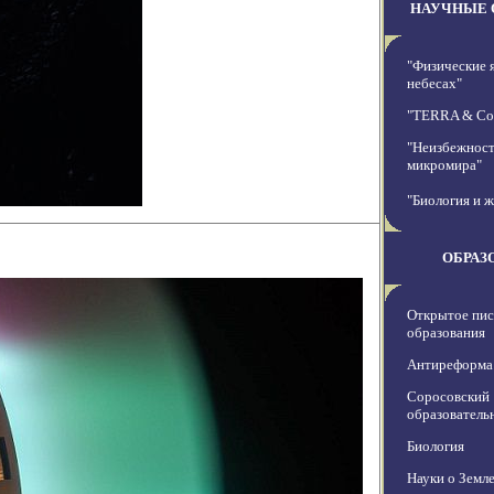
НАУЧНЫЕ 
"Физические 
небесах"
"TERRA & C
"Неизбежност
микромира"
"Биология и ж
ОБРАЗ
Открытое пис
образования
Антиреформа
Соросовский
образователь
Биология
Науки о Земл