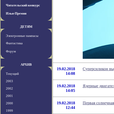
Читательский конкурс
Илья-Премия
ДЕТЯМ
Электронные пампасы
Фантастика
Форум
АРХИВ
19.02.2018
Суперсиликон выд
14:08
Текущий
2003
19.02.2018
Ядерные двигател
2002
14:05
2001
19.02.2018
Первая солнечная
2000
12:44
1999