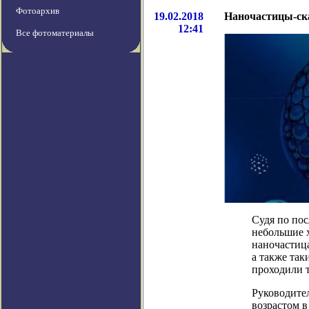
Фотоархив
19.02.2018
Наночастицы-ска
12:41
Все фотоматериалы
Судя по пос
небольшие х
наночастица
а также та
проходили 
Руководите
возрастом в