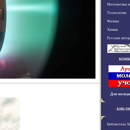
Математика 
Технология
Физика
Химия
Русская лите
КОН
Для молод
БИБЛ
Библиотека Х