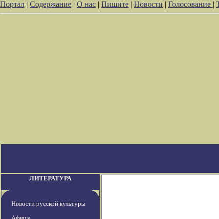
Портал
|
Содержание
|
О нас
|
Пишите
|
Новости
|
Голосование
|
ЛИТЕРАТУРА
Новости русской культуры
Афиша