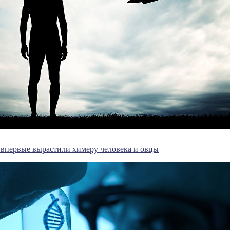
впервые вырастили химеру человека и овцы