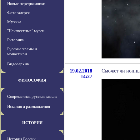
Новые передвжиники
Фотогалерея
Музыка
"Неизвестные" музеи
Риторика
Русские храмы и
монастыри
Видеоархив
19.02.2018
Сможет ли ионны
14:27
ФИЛОСОФИЯ
Современная русская мысль
Искания и размышления
ИСТОРИЯ
История России