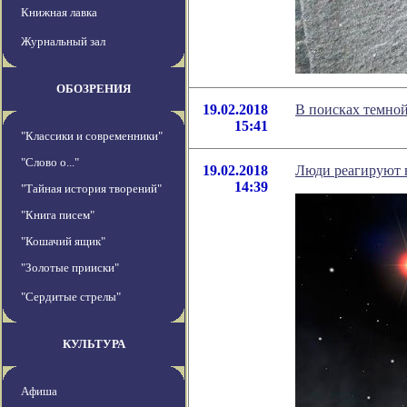
Книжная лавка
Журнальный зал
ОБОЗРЕНИЯ
19.02.2018
В поисках темной
15:41
"Классики и современники"
"Слово о..."
19.02.2018
Люди реагируют 
14:39
"Тайная история творений"
"Книга писем"
"Кошачий ящик"
"Золотые прииски"
"Сердитые стрелы"
КУЛЬТУРА
Афиша