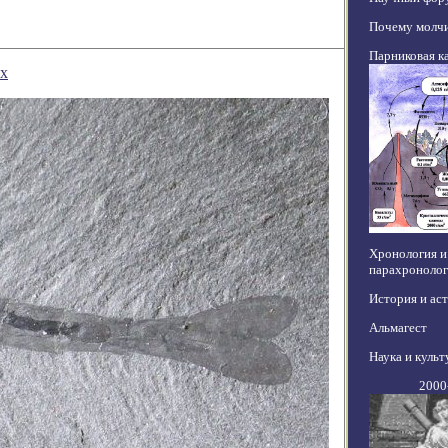
Почему молчи
Парниковая к
ах
Хронология и
парахронолог
История и ас
Альмагест
Наука и культ
2000