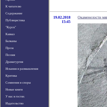
К читателю
Содержание
19.02.2018
Окаменелости мяг
Публицистика
15:45
"Курск"
Кавказ
Балканы
Проза
Поэзия
Драматургия
Искания и размышления
Критика
Сомнения и споры
Новые книги
У нас в гостях
Издательство