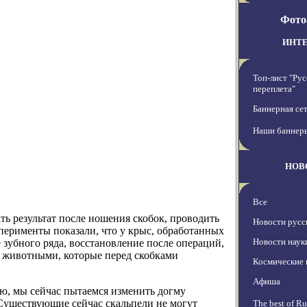
Фото
ИНТ
Топ-лист "Рус
переплета"
Баннерная се
Наши баннер
НОВ
Все
ь результат после ношения скобок, проводить
Новости русс
перименты показали, что у крыс, обработанных
Новости наук
зубного ряда, восстановление после операций,
и животными, которые перед скобками
Космические 
Афиша
ю, мы сейчас пытаемся изменить догму
 Существующие сейчас скальпели не могут
The best of Ru