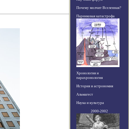
Почему молчит Вселенная?
Парниковая катастрофа
Хронология и
парахронология
История и астрономия
Альмагест
Наука и культура
2000-2002