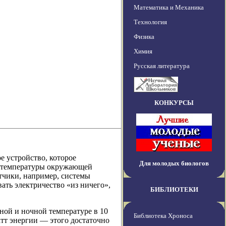
Математика и Механика
Технология
Физика
Химия
Русская литература
КОНКУРСЫ
е устройство, которое
Для молодых биологов
й температуры окружающей
тчики, например, системы
ть электричество «из ничего»,
БИБЛИОТЕКИ
ной и ночной температуре в 10
Библиотека Хроноса
атт энергии — этого достаточно