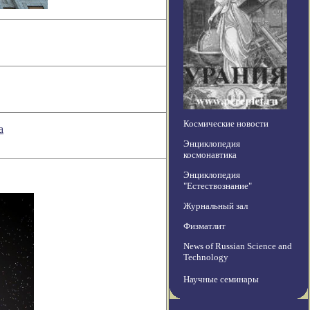
Космические новости
а
Энциклопедия
космонавтика
Энциклопедия
"Естествознание"
Журнальный зал
Физматлит
News of Russian Science and
Technology
Научные семинары