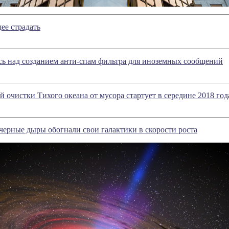
ее страдать
ь над созданием анти-спам фильтра для иноземных сообщений
й очистки Тихого океана от мусора стартует в середине 2018 год
ерные дыры обогнали свои галактики в скорости роста