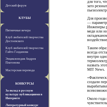
для того, ч
Детский форум
зато резона
пьезоэлектр
КЛУБЫ
Для произв
— параметра
Инженеры ра
Пятничные вечера
меди или н
октадеканом
Клуб любителей творчества
воздействие
Достоевского
Таким образ
Клуб любителей творчества
Гайто Газданова
всегда отст
внутри одн
Энциклопедия Андрея
термоэлект
Платонова
назвать это
MIT News.
Мастерская перевода
«Фактическ
создали пер
КОНКУРСЫ
вырабатыват
всевозможн
За вклад в русскую
культуру публикациями в
Интернете
Около года 
чувствител
Литературный конкурс