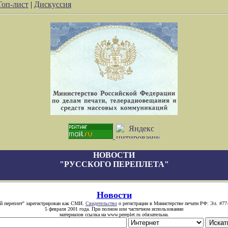
Топ-лист
|
Дискуссия
НОВОСТИ
"РУССКОГО ПЕРЕПЛЕТА"
Новости
й переплет" зарегистрирован как СМИ.
Свидетельство
о регистрации в Министерстве печати РФ: Эл. #77
5 февраля 2001 года. При полном или частичном использовании
материалов ссылка на www.pereplet.ru обязательна.