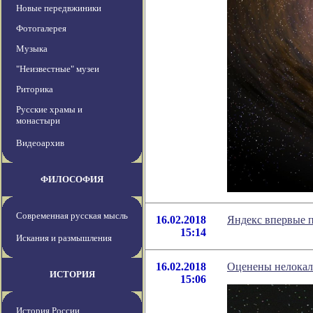
Новые передвжиники
Фотогалерея
Музыка
"Неизвестные" музеи
Риторика
Русские храмы и
монастыри
Видеоархив
ФИЛОСОФИЯ
Современная русская мысль
16.02.2018
Яндекс впервые 
15:14
Искания и размышления
16.02.2018
Оценены нелокал
ИСТОРИЯ
15:06
История России