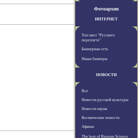
Фотоархив
ИНТЕРНЕТ
Топ-лист "Русского
переплета"
Баннерная сеть
Наши баннеры
НОВОСТИ
Все
Новости русской культуры
Новости науки
Космические новости
Афиша
The best of Russian Science