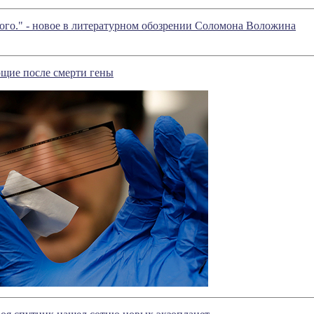
го." - новое в литературном обозрении Соломона Воложина
щие после смерти гены