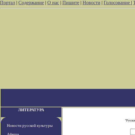
Портал
|
Содержание
|
О нас
|
Пишите
|
Новости
|
Голосование
|
ЛИТЕРАТУРА
"Русски
Новости русской культуры
Афиша