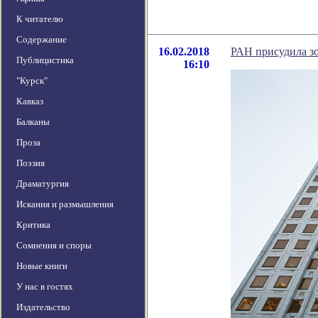
К читателю
Содержание
16.02.2018
РАН присудила зо
Публицистика
16:10
"Курск"
Кавказ
Балканы
Проза
Поэзия
Драматургия
Искания и размышления
Критика
Сомнения и споры
Новые книги
У нас в гостях
Издательство