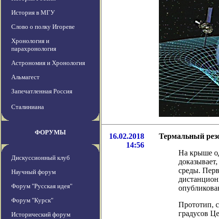
История в МГУ
Слово о полку Игореве
Хронология и
парахронология
Астрономия и Хронология
Альмагест
Запечатленная Россия
Сталиниана
ФОРУМЫ
16.02.2018
Термальный резо
14:56
На крыше од
Дискуссионный клуб
доказывает
среды. Пер
Научный форум
дистанцион
Форум "Русская идея"
опубликован
Форум "Курск"
Прототип, с
градусов Це
Исторический форум