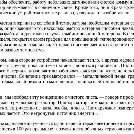
тобы обеспечить работу небольших датчиков или систем коммун
тор не нуждается в солнечном свете. Кроме того, он в 3 раза эф
ические устройства того же размера, утверждают изобретатели.
одства энергии из колебаний температуры необходим материал с
, описывающего то, насколько быстро материал способен накапл
зработали для такого случая комбинированный материал. В осно
икеля, покрытая слоем графена для повышенной теплопроводност
, разновидностью воска, который способен менять состояние с 
м разных температур.
ом, одна сторона устройства накапливает тепло, а другая медлен
ает от другой, пока система пытается добиться равновесия. Пос
ого материала позволяют вырабатывать электроэнергию, исполь
ричества. Сочетание трех материалов — металлической пены, гр
т термальный резонатор материалом с наивысшей тепловой инер
и, мы изобрели эту концепцию с чистого листа, — говорит про
вый термальный резонатор. Прибор, который можно поставить на
ь электричество из, казалось бы, ничего. Нас окружают темпер
ых частот. Это нетронутый источник энергии».
назад шведские ученые создали первый термоэлектрический орг
ьность в 100 раз превышает возможности обычных термоэлектри