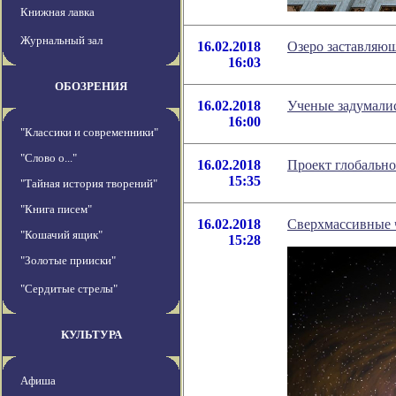
Книжная лавка
Журнальный зал
16.02.2018
Озеро заставляющ
16:03
ОБОЗРЕНИЯ
16.02.2018
Ученые задумалис
16:00
"Классики и современники"
"Слово о..."
16.02.2018
Проект глобально
15:35
"Тайная история творений"
"Книга писем"
16.02.2018
Сверхмассивные ч
"Кошачий ящик"
15:28
"Золотые прииски"
"Сердитые стрелы"
КУЛЬТУРА
Афиша