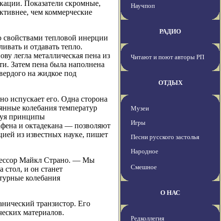
икации. Показатели скромные,
Научпоп
фективнее, чем коммерческие
РАДИО
о свойствами тепловой инерции
ивать и отдавать тепло.
ву легла металлическая пена из
Читают и поют авторы РП
и. Затем пена была наполнена
твердого на жидкое под
ОТДЫХ
но испускает его. Одна сторона
тоянные колебания температур
Музеи
зуя принципы
Игры
афена и октадекана — позволяют
цией из известных науке, пишет
Песни русского застолья
Народное
фессор Майкл Страно. — Мы
Смешное
 стол, и он станет
атурные колебания
О НАС
анический транзистор. Его
ческих материалов.
Редколлегия