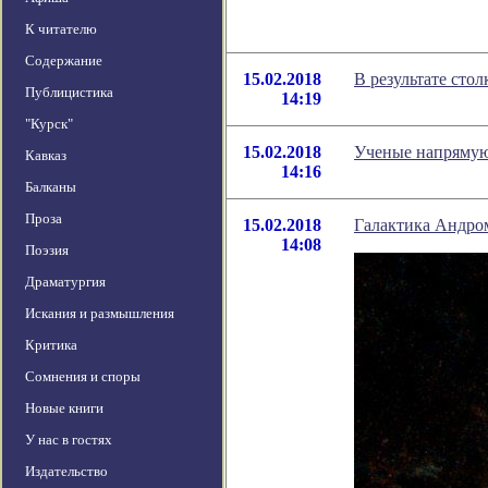
К читателю
Содержание
15.02.2018
В результате сто
Публицистика
14:19
"Курск"
15.02.2018
Ученые напрямую
Кавказ
14:16
Балканы
Проза
15.02.2018
Галактика Андром
14:08
Поэзия
Драматургия
Искания и размышления
Критика
Сомнения и споры
Новые книги
У нас в гостях
Издательство