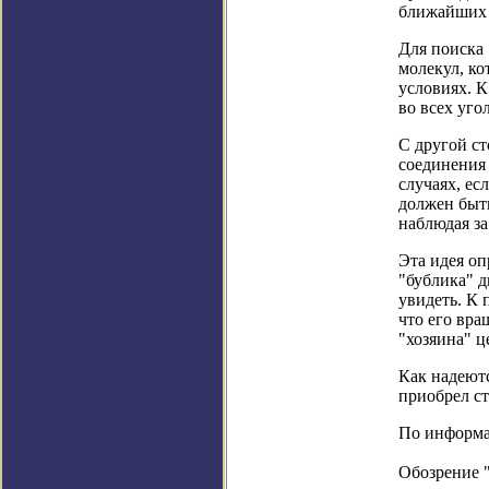
ближайших 
Для поиска 
молекул, ко
условиях. К
во всех уго
С другой ст
соединения 
случаях, ес
должен быть
наблюдая за
Эта идея оп
"бублика" д
увидеть. К 
что его вра
"хозяина" ц
Как надеютс
приобрел ст
По информац
Обозрение 