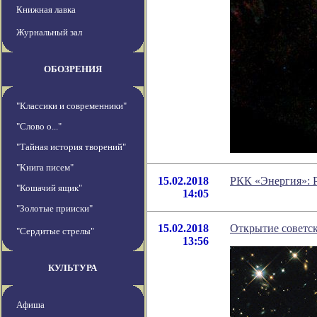
Книжная лавка
Журнальный зал
ОБОЗРЕНИЯ
"Классики и современники"
"Слово о..."
"Тайная история творений"
"Книга писем"
15.02.2018
РКК «Энергия»: Р
"Кошачий ящик"
14:05
"Золотые прииски"
15.02.2018
Открытие советс
"Сердитые стрелы"
13:56
КУЛЬТУРА
Афиша