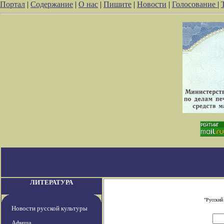
Портал
|
Содержание
|
О нас
|
Пишите
|
Новости
|
Голосование
|
ЛИТЕРАТУРА
"Русский
Новости русской культуры
Афиша