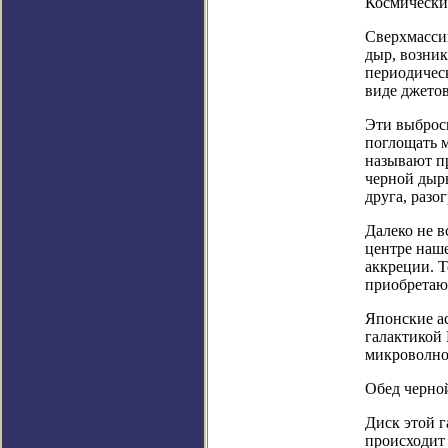
Космически
Сверхмасси
дыр, возник
периодическ
виде джетов
Эти выбросы
поглощать 
называют пр
черной дыры
друга, разо
Далеко не в
центре наше
аккреции. Т
приобретают
Японские ас
галактикой
микроволно
Обед черно
Диск этой г
происходит 