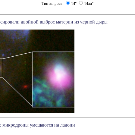
Тип запроса:
"И"
"Или"
сировали двойной выброс материи из черной дыры
е микродроны умещаются на ладони