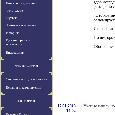
ядро исслед
Новые передвжиники
размер, по 
Фотогалерея
«Это крупно
Музыка
резюмирует
"Неизвестные" музеи
Исследовани
Риторика
По информац
Русские храмы и
монастыри
Обозрение 
Видеоархив
ФИЛОСОФИЯ
Современная русская мысль
Искания и размышления
ИСТОРИЯ
17.01.2018
Ученые нашли но
14:02
История России