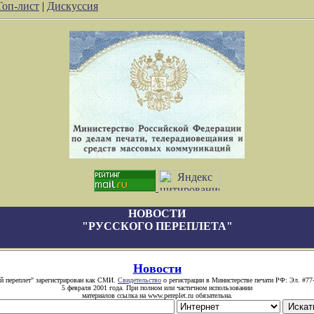
Топ-лист
|
Дискуссия
НОВОСТИ
"РУССКОГО ПЕРЕПЛЕТА"
Новости
й переплет" зарегистрирован как СМИ.
Свидетельство
о регистрации в Министерстве печати РФ: Эл. #77
5 февраля 2001 года. При полном или частичном использовании
материалов ссылка на www.pereplet.ru обязательна.