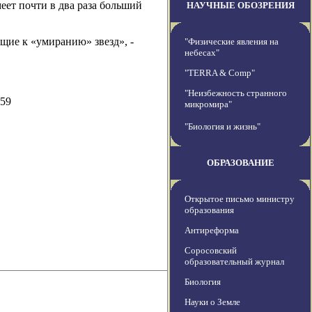
еет почти в два раза больший
НАУЧНЫЕ ОБОЗРЕНИЯ
щие к «умиранию» звезд», -
"Физические явления на
небесах"
"TERRA & Comp"
"Неизбежность странного
559
микромира"
"Биология и жизнь"
ОБРАЗОВАНИЕ
Открытое письмо министру
образования
Антиреформа
Соросовский
образовательный журнал
Биология
Науки о Земле