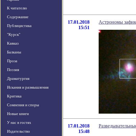
К читателю
Содержание
17.01.2018
Астрономы зафик
Публицистика
15:51
"Курск"
Кавказ
Балканы
Проза
Поэзия
Драматургия
Искания и размышления
Критика
Сомнения и споры
Новые книги
У нас в гостях
17.01.2018
Разведывательны
15:48
Издательство