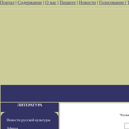
Портал
|
Содержание
|
О нас
|
Пишите
|
Новости
|
Голосование
|
ЛИТЕРАТУРА
"Русски
Новости русской культуры
Афиша