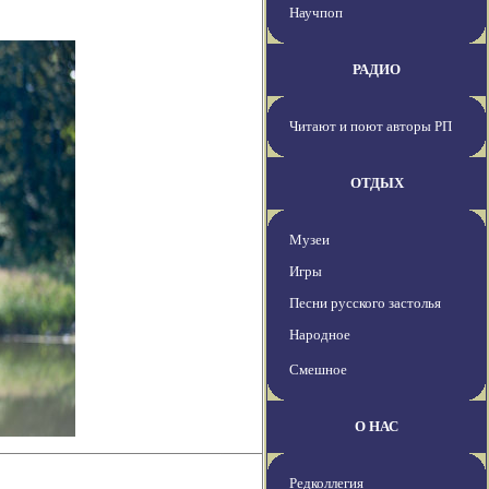
Научпоп
РАДИО
Читают и поют авторы РП
ОТДЫХ
Музеи
Игры
Песни русского застолья
Народное
Смешное
О НАС
Редколлегия