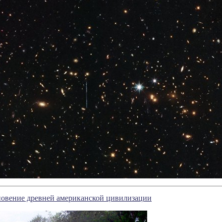
новение древней американской цивилизации