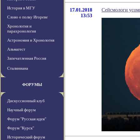
История в МГУ
17.01.2018
Сейсмологи усомн
13:53
Слово о полку Игореве
Хронология и
парахронология
Астрономия и Хронология
Альмагест
Запечатленная Россия
Сталиниана
ФОРУМЫ
Дискуссионный клуб
Научный форум
Форум "Русская идея"
Форум "Курск"
Исторический форум