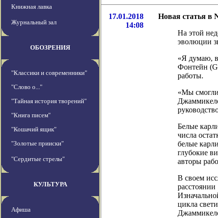
Книжная лавка
17.01.2018
Новая статья в 
Журнальный зал
14:08
На этой нед
эволюции зв
ОБОЗРЕНИЯ
«Я думаю, в
Фонтейн (Gi
"Классики и современники"
работы.
"Слово о..."
«Мы смогли 
Джаммикеле
"Тайная история творений"
руководств
"Книга писем"
Белые карли
"Кошачий ящик"
числа остат
"Золотые прииски"
белые карл
глубокие ви
"Сердитые стрелы"
авторы раб
В своем ис
КУЛЬТУРА
расстоянии 
Изначально
цикла свети
Афиша
Джаммикеле 