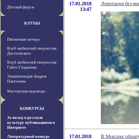
17.01.2018
Левитация без ма
Детский форум
13:47
КЛУБЫ
Пятничные вечера
Клуб любителей творчества
Достоевского
Клуб любителей творчества
Гайто Газданова
Энциклопедия Андрея
Платонова
Мастерская перевода
КОНКУРСЫ
За вклад в русскую
культуру публикациями в
Интернете
17.01.2018
В Мексике обнар
Литературный конкурс