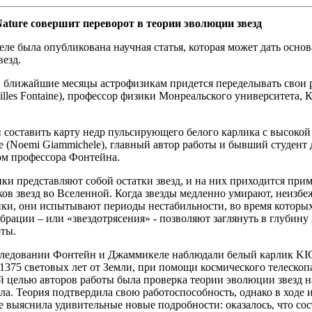
Nature совершит переворот в теории эволюции звезд
еле была опубликована научная статья, которая может дать осно
езд.
 ближайшие месяцы астрофизикам придется переделывать свои р
lles Fontaine), профессор физики Монреальского университета, К
составить карту недр пульсирующего белого карлика с высокой 
 (Noemi Giammichele), главный автор работы и бывший студент 
ом профессора Фонтейна.
ки представляют собой остатки звезд, и на них приходится при
ков звезд во Вселенной. Когда звезды медленно умирают, неизбе
ики, они испытывают периоды нестабильности, во время которы
брации – или «звездотрясения» - позволяют заглянуть в глубину 
оты.
следовании Фонтейн и Джаммикеле наблюдали белый карлик KIC
1375 световых лет от Земли, при помощи космического телескоп
й целью авторов работы была проверка теории эволюции звезд н
ла. Теория подтвердила свою работоспособность, однако в ходе 
выяснила удивительные новые подробности: оказалось, что сос