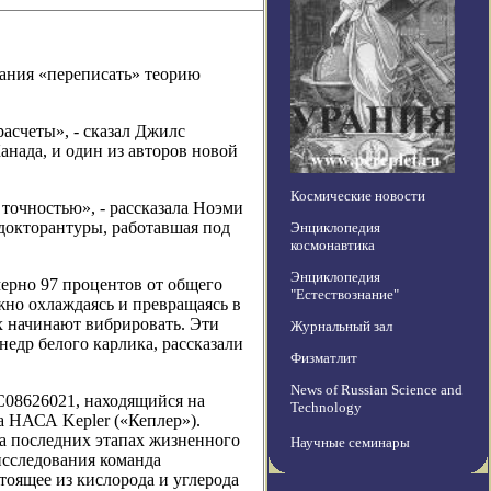
вания «переписать» теорию
асчеты», - сказал Джилс
анада, и один из авторов новой
Космические новости
точностью», - рассказала Ноэми
докторантуры, работавшая под
Энциклопедия
космонавтика
Энциклопедия
мерно 97 процентов от общего
"Естествознание"
жно охлаждаясь и превращаясь в
х начинают вибрировать. Эти
Журнальный зал
недр белого карлика, рассказали
Физматлит
News of Russian Science and
08626021, находящийся на
Technology
а НАСА Kepler («Кеплер»).
а последних этапах жизненного
Научные семинары
исследования команда
тоящее из кислорода и углерода