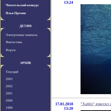
13:24
Читательский конкурс
Илья-Премия
ДЕТЯМ
Электронные пампасы
Фантастика
Форум
АРХИВ
Текущий
2003
2002
2001
2000
17.01.2018
"Хаббл" взвесил 
1999
13:20