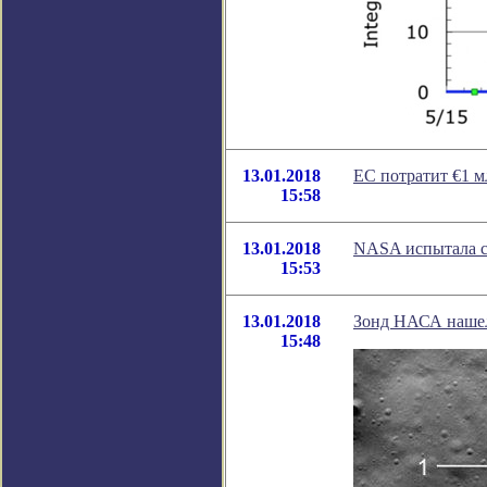
13.01.2018
ЕС потратит €1 м
15:58
13.01.2018
NASA испытала с
15:53
13.01.2018
Зонд НАСА нашел
15:48