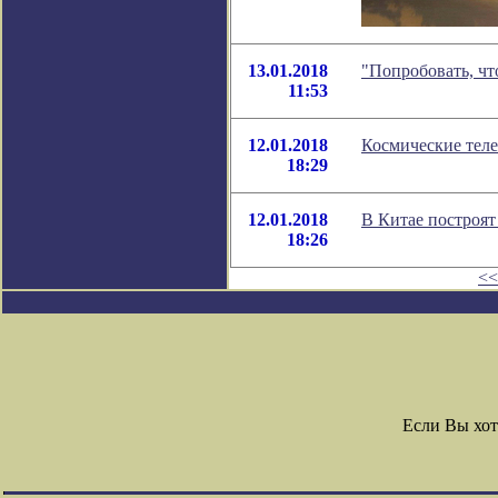
13.01.2018
"Попробовать, чт
11:53
12.01.2018
Космические тел
18:29
12.01.2018
В Китае построя
18:26
<<
Если Вы хо