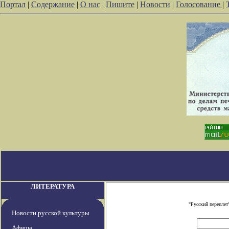
Портал
|
Содержание
|
О нас
|
Пишите
|
Новости
|
Голосование
|
ЛИТЕРАТУРА
"Русский переплет
Новости русской культуры
Афиша