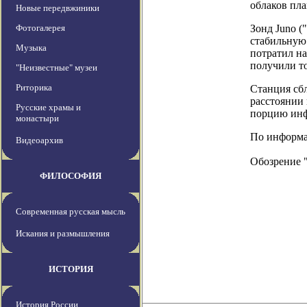
облаков пла
Новые передвжиники
Фотогалерея
Зонд Juno (
стабильную 
Музыка
потратил н
получили то
"Неизвестные" музеи
Риторика
Станция сбл
расстоянии 
Русские храмы и
порцию инф
монастыри
По информац
Видеоархив
Обозрение 
ФИЛОСОФИЯ
Современная русская мысль
Искания и размышления
ИСТОРИЯ
История России