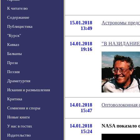
К читателю
Содержание
15.01.2018
Астрономы предс
Публицистика
13:49
"Курск"
14.01.2018
"В НАЗИДАНИЕ...
Кавказ
19:16
Балканы
Проза
Поэзия
Драматургия
Искания и размышления
Критика
14.01.2018
Оптоволоконная с
Сомнения и споры
15:47
Новые книги
14.01.2018
NASA показало 
У нас в гостях
15:24
Издательство