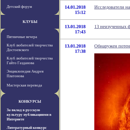
Детский форум
14.01.2018
Исследователи н
15:12
КЛУБЫ
13.01.2018
13 неизученных 
17:43
Пятничные вечера
Клуб любителей творчества
13.01.2018
Обнаружен потен
Достоевского
17:38
Клуб любителей творчества
Гайто Газданова
Энциклопедия Андрея
Платонова
Мастерская перевода
КОНКУРСЫ
За вклад в русскую
культуру публикациями в
Интернете
Литературный конкурс