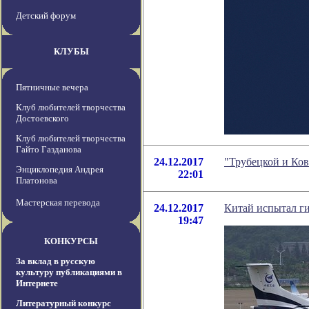
Детский форум
КЛУБЫ
Пятничные вечера
Клуб любителей творчества
Достоевского
Клуб любителей творчества
Гайто Газданова
24.12.2017
"Трубецкой и Ков
Энциклопедия Андрея
22:01
Платонова
Мастерская перевода
24.12.2017
Китай испытал г
19:47
КОНКУРСЫ
За вклад в русскую
культуру публикациями в
Интернете
Литературный конкурс