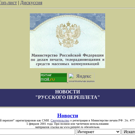
Топ-лист
|
Дискуссия
НОВОСТИ
"РУССКОГО ПЕРЕПЛЕТА"
Новости
й переплет" зарегистрирован как СМИ.
Свидетельство
о регистрации в Министерстве печати РФ: Эл. #77
5 февраля 2001 года. При полном или частичном использовании
материалов ссылка на www.pereplet.ru обязательна.