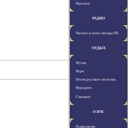
Научпоп
РАДИО
Читают и поют авторы РП
ОТДЫХ
Музеи
Игры
Песни русского застолья
Народное
Смешное
О НАС
Редколлегия