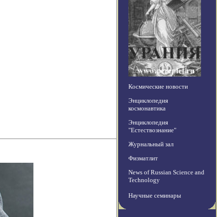
Космические новости
Энциклопедия
космонавтика
Энциклопедия
"Естествознание"
Журнальный зал
Физматлит
News of Russian Science and
Technology
Научные семинары