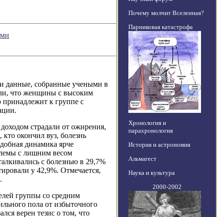
Почему молчит Вселенная?
Парниковая катастрофа
ями
и данные, собранные учеными в
ли, что женщины с высоким
о принадлежит к группе с
ации.
Хронология и
 доходом страдали от ожирения,
парахронология
 кто окончил вуз, болезнь
одобная динамика ярче
История и астрономия
блемы с лишним весом
Альмагест
талкивались с болезнью в 29,7%
ировали у 42,9%. Отмечается,
Наука и культура
.
2000-2002
елей группы со средним
ильного пола от избыточного
лся верен тезис о том, что