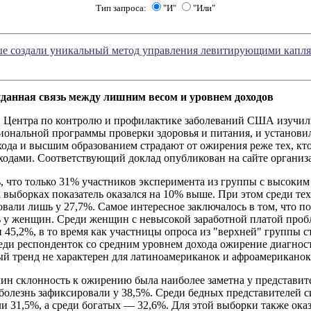
Тип запроса:
"И"
"Или"
ые создали уникальный метод управления левитирующими капл
данная связь между лишним весом и уровнем доходов
 Центра по контролю и профилактике заболеваний США изучил
иональной программы проверки здоровья и питания, и установи
ода и высшим образованием страдают от ожирения реже тех, кт
ходами. Соответствующий доклад опубликован на сайте организ
 что только 31% участников эксперимента из группы с высоким
 выборках показатель оказался на 10% выше. При этом среди тех,
вали лишь у 27,7%. Самое интересное заключалось в том, что п
ь у женщин. Среди женщин с невысокой заработной платой про
45,2%, в то время как участницы опроса из "верхней" группы с
еди респонденток со средним уровнем дохода ожирение диагност
й тренд не характерен для латиноамериканок и афроамериканок
ин склонность к ожирению была наиболее заметна у представит
болезнь зафиксировали у 38,5%. Среди бедных представителей с
ли 31,5%, а среди богатых — 32,6%. Для этой выборки также оказа