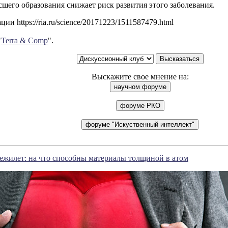
шего образования снижает риск развития этого заболевания.
ии https://ria.ru/science/20171223/1511587479.html
"
Terra & Comp
".
Выскажите свое мнение на:
ежилет: на что способны материалы толщиной в атом