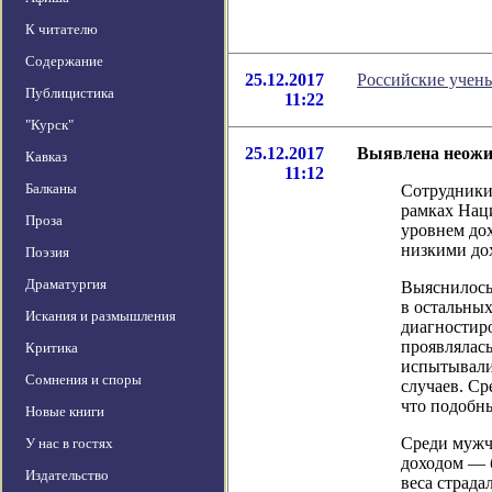
К читателю
Содержание
25.12.2017
Российские учен
Публицистика
11:22
"Курск"
25.12.2017
Выявлена неожи
Кавказ
11:12
Балканы
Сотрудники
рамках Нац
Проза
уровнем дох
низкими до
Поэзия
Драматургия
Выяснилось,
в остальных
Искания и размышления
диагностиро
проявлялас
Критика
испытывали 
Сомнения и споры
случаев. Ср
что подобны
Новые книги
Среди мужч
У нас в гостях
доходом — 
Издательство
веса страда