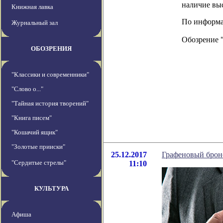
наличие выс
Книжная лавка
По информац
Журнальный зал
Обозрение 
ОБОЗРЕНИЯ
"Классики и современники"
"Слово о..."
"Тайная история творений"
"Книга писем"
"Кошачий ящик"
"Золотые прииски"
25.12.2017
Графеновый брон
"Сердитые стрелы"
11:10
КУЛЬТУРА
Афиша