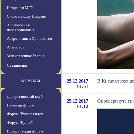
История в МГУ
Слово о полку Игореве
Хронология и
парахронология
Астрономия и Хронология
Альмагест
Запечатленная Россия
Сталиниана
25.12.2017
В Китае строят д
ФОРУМЫ
01:51
Дискуссионный клуб
25.12.2017
Опровергнута ги
Научный форум
01:12
Форум "Русская идея"
Форум "Курск"
Исторический форум