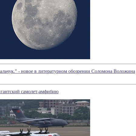
альчук." - новое в литературном обозрении Соломона Воложина
игантский самолет-амфибию