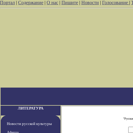
Портал
|
Содержание
|
О нас
|
Пишите
|
Новости
|
Голосование
|
ЛИТЕРАТУРА
"Русски
Новости русской культуры
Афиша