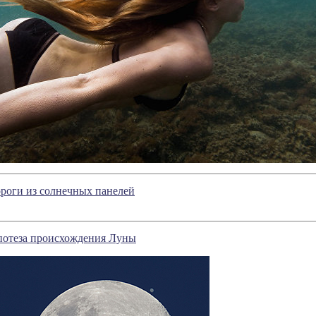
ороги из солнечных панелей
потеза происхождения Луны