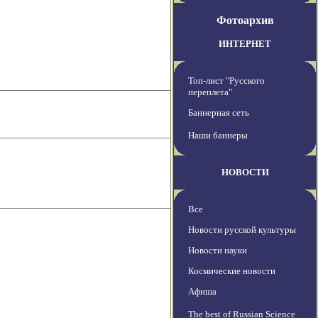
Фотоархив
ИНТЕРНЕТ
Топ-лист "Русского
переплета"
Баннерная сеть
Наши баннеры
НОВОСТИ
Все
Новости русской культуры
Новости науки
Космические новости
Афиша
The best of Russian Science