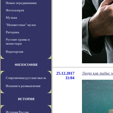
Новые передвжиники
Фотогалерея
Музыка
"Неизвестные" музеи
Риторика
Русские храмы и
монастыри
Видеоархив
ФИЛОСОФИЯ
25.12.2017
Люди как рыбы: 
11:04
Современная русская мысль
Искания и размышления
ИСТОРИЯ
История России