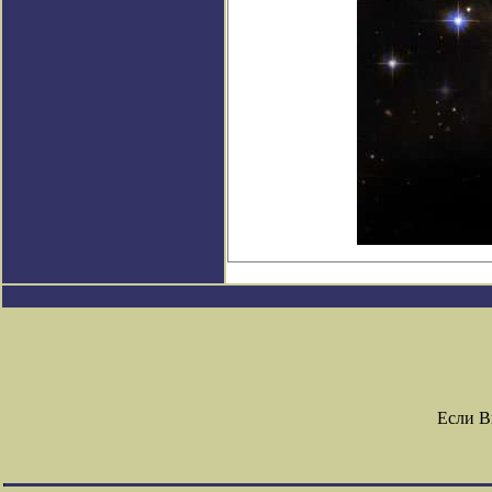
Если В