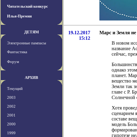
Читательский конкурс
Илья-Премия
ДЕТЯМ
19.12.2017
Марс и Земля не
15:12
В новом исс
Электронные пампасы
название Ас
Фантастика
сейчас, пре
Форум
Большинство
однако это
планет. Мар
АРХИВ
вещество ме
Земли так 
Текущий
главе с Р. 
Солнечной 
2003
2002
Хотя прове
сценарием я
2001
составе вещ
2000
модель Боль
формирован
1999
гипотезе н