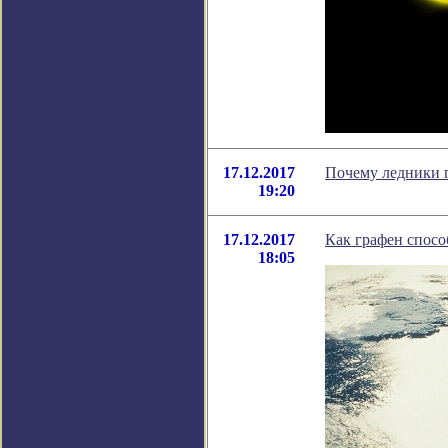
17.12.2017
Почему ледники г
19:20
17.12.2017
Как графен спосо
18:05