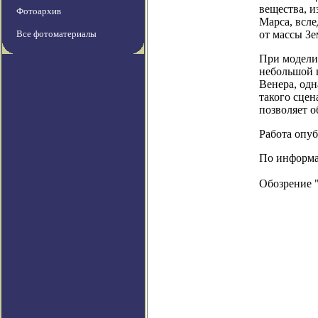
вещества, и
Фотоархив
Марса, всле
Все фотоматериалы
от массы Зе
При моделир
небольшой 
Венера, одн
такого сцен
позволяет о
Работа опубл
По информац
Обозрение 