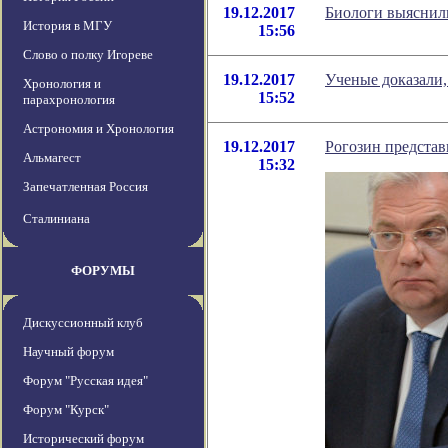
19.12.2017
Биологи выяснил
История в МГУ
15:56
Слово о полку Игореве
19.12.2017
Ученые доказали,
Хронология и
15:52
парахронология
Астрономия и Хронология
19.12.2017
Рогозин предста
Альмагест
15:32
Запечатленная Россия
Сталиниана
ФОРУМЫ
Дискуссионный клуб
Научный форум
Форум "Русская идея"
Форум "Курск"
Исторический форум