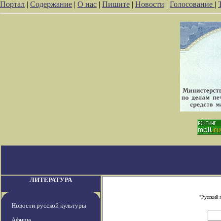
Портал
|
Содержание
|
О нас
|
Пишите
|
Новости
|
Голосование
|
ЛИТЕРАТУРА
"Русский 
Новости русской культуры
Афиша