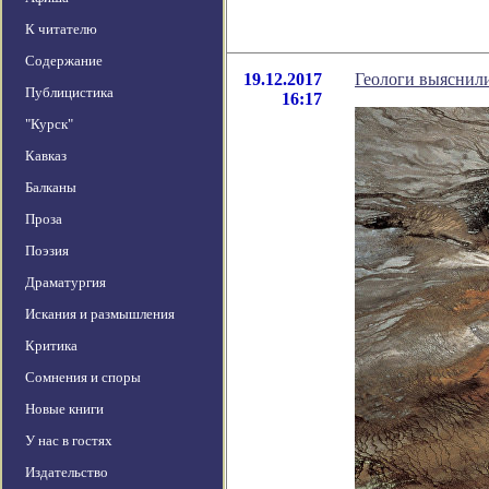
К читателю
Содержание
19.12.2017
Геологи выяснили
Публицистика
16:17
"Курск"
Кавказ
Балканы
Проза
Поэзия
Драматургия
Искания и размышления
Критика
Сомнения и споры
Новые книги
У нас в гостях
Издательство