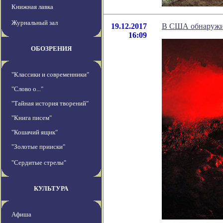
Книжная лавка
Журнальный зал
19.12.2017
В США обнаружил
16:09
ОБОЗРЕНИЯ
"Классики и современники"
"Слово о..."
"Тайная история творений"
"Книга писем"
"Кошачий ящик"
"Золотые прииски"
"Сердитые стрелы"
КУЛЬТУРА
Афиша