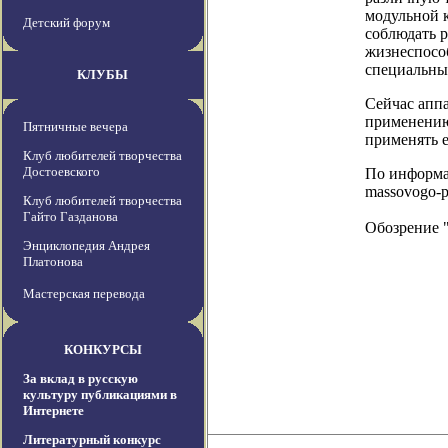
модульной 
Детский форум
соблюдать р
жизнеспособ
специальны
КЛУБЫ
Сейчас апп
применению 
Пятничные вечера
применять е
Клуб любителей творчества
Достоевского
По информаци
massovogo-pr
Клуб любителей творчества
Гайто Газданова
Обозрение 
Энциклопедия Андрея
Платонова
Мастерская перевода
КОНКУРСЫ
За вклад в русскую
культуру публикациями в
Интернете
Литературный конкурс