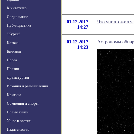
К читателю
Содержание
01.12.2017
​Что уничтожил че
Публицистика
14:27
"Курск"
01.12.2017
Астрономы обнар
Кавказ
14:23
Балканы
Проза
Поэзия
Драматургия
Искания и размышления
Критика
Сомнения и споры
Новые книги
У нас в гостях
Издательство