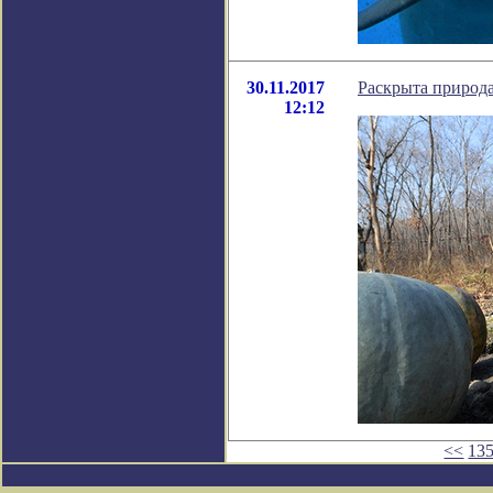
30.11.2017
Раскрыта природа
12:12
<<
13