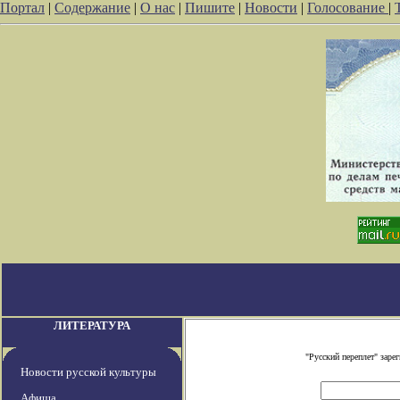
Портал
|
Содержание
|
О нас
|
Пишите
|
Новости
|
Голосование
|
ЛИТЕРАТУРА
"Русский переплет" зар
Новости русской культуры
Афиша