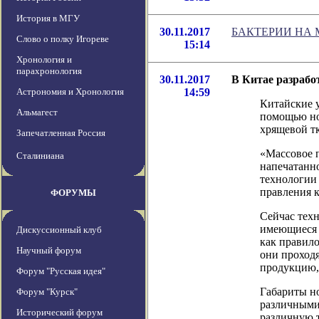
История в МГУ
30.11.2017
БАКТЕРИИ НА
Слово о полку Игореве
15:14
Хронология и
парахронология
30.11.2017
В Китае разрабо
Астрономия и Хронология
14:59
Китайские у
Альмагест
помощью но
хрящевой тк
Запечатленная Россия
«Массовое п
Сталиниана
напечатанно
технологии
правления к
ФОРУМЫ
Сейчас техн
имеющиеся 
Дискуссионный клуб
как правило
Научный форум
они проходя
продукцию,
Форум "Русская идея"
Габариты но
Форум "Курск"
различными
Исторический форум
различную 