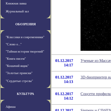
Книжная лавка
Журнальный зал
ОБОЗРЕНИЯ
"Классики и современники"
"Слово о..."
"Тайная история творений"
"Книга писем"
01.12.2017
Ученые из Массач
14:17
"Кошачий ящик"
"Золотые прииски"
01.12.2017
3D-биопринтер н
"Сердитые стрелы"
14:13
01.12.2017
Соцсети профиль
КУЛЬТУРА
14:12
Афиша
01.12.2017
Siemens и СПбПУ 