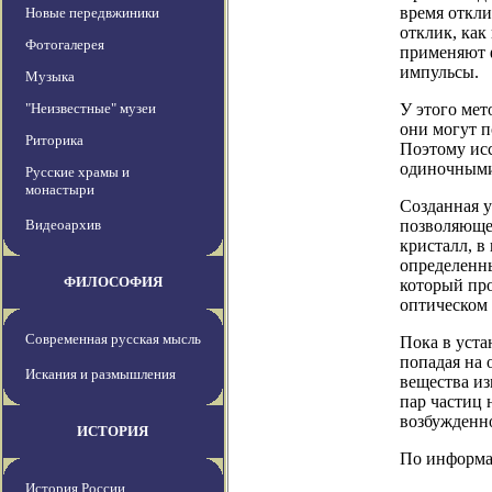
время откли
Новые передвжиники
отклик, как
Фотогалерея
применяют 
импульсы.
Музыка
"Неизвестные" музеи
У этого мет
они могут п
Риторика
Поэтому исс
одиночными
Русские храмы и
монастыри
Созданная у
Видеоархив
позволяюще
кристалл, в
определенны
ФИЛОСОФИЯ
который про
оптическом 
Современная русская мысль
Пока в уста
попадая на 
Искания и размышления
вещества из
пар частиц 
возбужденно
ИСТОРИЯ
По информаци
История России