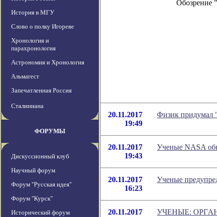
Обозрение 
История в МГУ
Слово о полку Игореве
Хронология и
парахронология
Астрономия и Хронология
Альмагест
Запечатленная Россия
Сталиниана
20.11.2017
Физик придумал "
19:49
ФОРУМЫ
20.11.2017
Ученые NASA обн
19:43
Дискуссионный клуб
Научный форум
20.11.2017
Ученые предупред
Форум "Русская идея"
16:23
Форум "Курск"
20.11.2017
УЧЕНЫЕ: ОРГА
Исторический форум