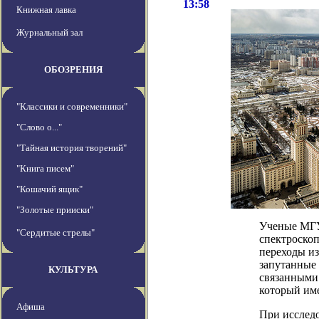
13:58
Книжная лавка
Журнальный зал
ОБОЗРЕНИЯ
"Классики и современники"
"Слово о..."
"Тайная история творений"
"Книга писем"
"Кошачий ящик"
"Золотые прииски"
Ученые МГУ
"Сердитые стрелы"
спектроскоп
переходы из
запутанные 
КУЛЬТУРА
связанными 
который име
Афиша
При исслед