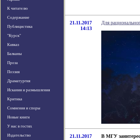
К читателю
Содержание
21.11.2017
Для рациональног
Публицистика
14:13
"Курск"
Кавказ
Балканы
Проза
Поэзия
Драматургия
Искания и размышления
Критика
Сомнения и споры
Новые книги
У нас в гостях
Издательство
21.11.2017
В МГУ заинтерес