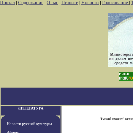
Портал
|
Содержание
|
О нас
|
Пишите
|
Новости
|
Голосование
|
ЛИТЕРАТУРА
"Русский переплет" заре
Новости русской культуры
Афиша