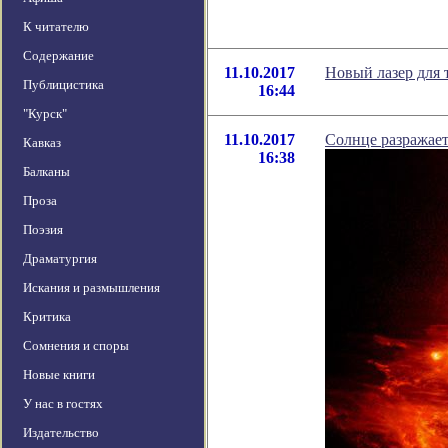
К читателю
Содержание
11.10.2017
Новый лазер для 
Публицистика
16:44
"Курск"
11.10.2017
Солнце разражае
Кавказ
16:38
Балканы
Проза
Поэзия
Драматургия
Искания и размышления
Критика
Сомнения и споры
Новые книги
У нас в гостях
Издательство