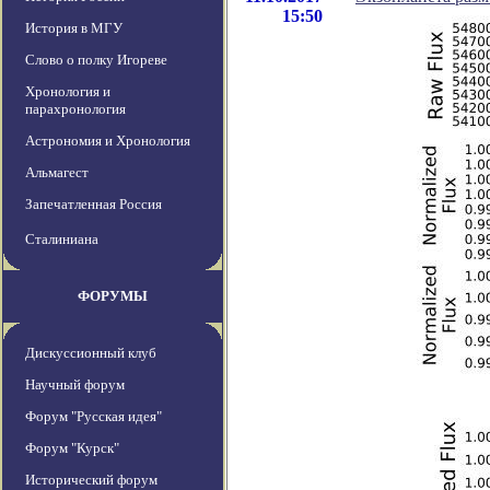
15:50
История в МГУ
Слово о полку Игореве
Хронология и
парахронология
Астрономия и Хронология
Альмагест
Запечатленная Россия
Сталиниана
ФОРУМЫ
Дискуссионный клуб
Научный форум
Форум "Русская идея"
Форум "Курск"
Исторический форум