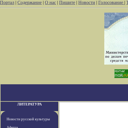
Портал
|
Содержание
|
О нас
|
Пишите
|
Новости
|
Голосование
|
ЛИТЕРАТУРА
Новости русской культуры
Афиша