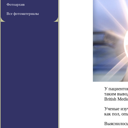
Фотоархив
Все фотоматериалы
У пациенто
таким выво
British Medic
Ученые изуч
как пол, оп
Выяснилось,