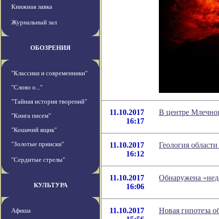
Книжная лавка
Журнальный зал
ОБОЗРЕНИЯ
"Классики и современники"
"Слово о..."
"Тайная история творений"
11.10.2017
В центре Млечног
"Книга писем"
16:17
"Кошачий ящик"
"Золотые прииски"
11.10.2017
Геология области
16:12
"Сердитые стрелы"
11.10.2017
Обнаружена «нед
КУЛЬТУРА
16:06
11.10.2017
Новая гипотеза о
Афиша