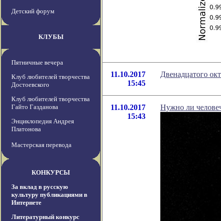
Детский форум
КЛУБЫ
Пятничные вечера
11.10.2017
Двенадцатого окт
Клуб любителей творчества
15:45
Достоевского
Клуб любителей творчества
Гайто Газданова
11.10.2017
Нужно ли челове
15:43
Энциклопедия Андрея
Платонова
Мастерская перевода
КОНКУРСЫ
За вклад в русскую
культуру публикациями в
Интернете
Литературный конкурс