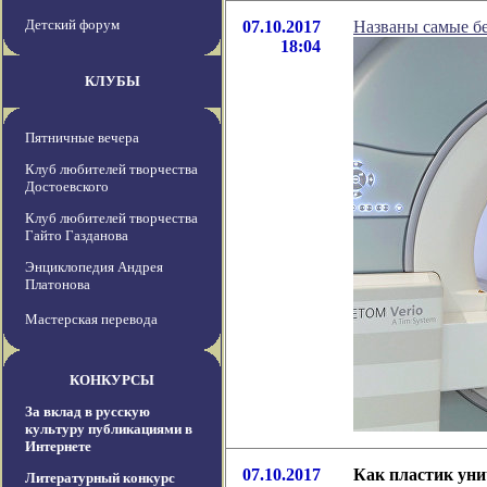
Детский форум
07.10.2017
Названы самые б
18:04
КЛУБЫ
Пятничные вечера
Клуб любителей творчества
Достоевского
Клуб любителей творчества
Гайто Газданова
Энциклопедия Андрея
Платонова
Мастерская перевода
КОНКУРСЫ
За вклад в русскую
культуру публикациями в
Интернете
07.10.2017
Как пластик ун
Литературный конкурс