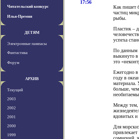
17:56
Читательский конкурс
Как пишет б
частиц микр
Илья-Премия
рыбы.
Пластик – 
ДЕТЯМ
человечеств
успеха стан
Электронные пампасы
По данным i
Фантастика
выкинуто в
это «некон
Форум
Ежегодно в 
году в океа
АРХИВ
материала. 
больше, чем
Текущий
необитаемых
2003
Между тем,
2002
жизнедеятел
ядовитых и
2001
2000
Для морских
привлекает 
1999
сомнений, ч