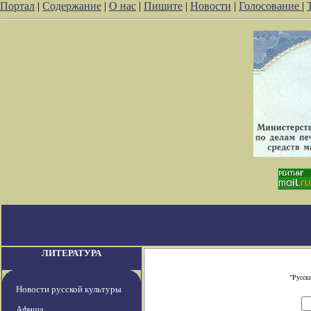
Портал
|
Содержание
|
О нас
|
Пишите
|
Новости
|
Голосование
|
ЛИТЕРАТУРА
"Русск
Новости русской культуры
Афиша