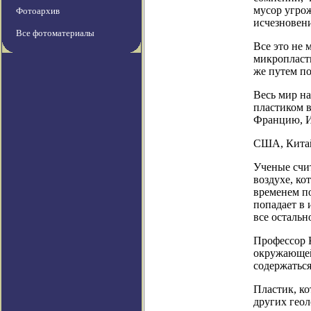
мусор угро
Фотоархив
исчезновен
Все фотоматериалы
Все это не 
микропласти
же путем по
Весь мир на
пластиком в
Францию, И
США, Китай
Ученые счит
воздухе, ко
временем по
попадает в 
все остальн
Профессор 
окружающей 
содержаться
Пластик, ко
других геол