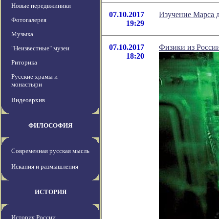
Новые передвжиники
07.10.2017
Изучение Марса 
Фотогалерея
19:29
Музыка
07.10.2017
Физики из России
"Неизвестные" музеи
18:20
Риторика
Русские храмы и
монастыри
Видеоархив
ФИЛОСОФИЯ
Современная русская мысль
Искания и размышления
ИСТОРИЯ
История России