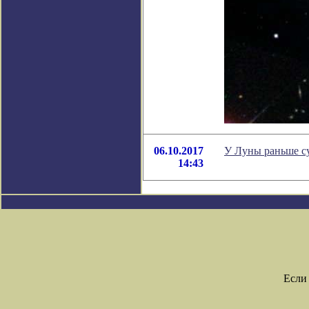
06.10.2017
У Луны раньше с
14:43
Если