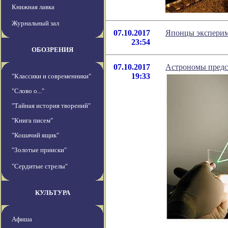
Книжная лавка
Журнальный зал
07.10.2017
Японцы экспериме
23:54
ОБОЗРЕНИЯ
07.10.2017
Астрономы предст
19:33
"Классики и современники"
"Слово о..."
"Тайная история творений"
"Книга писем"
"Кошачий ящик"
"Золотые прииски"
"Сердитые стрелы"
КУЛЬТУРА
Афиша