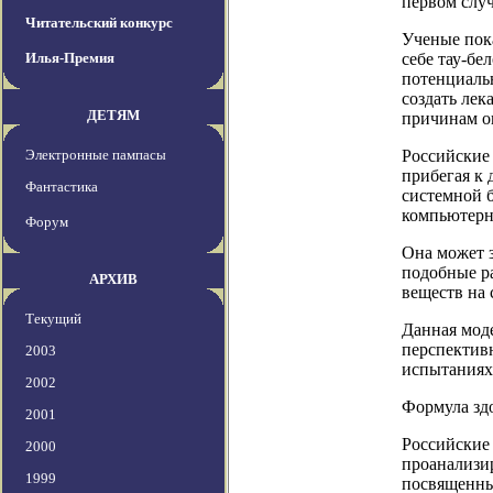
первом случ
Читательский конкурс
Ученые пок
Илья-Премия
себе тау-бе
потенциальн
создать лек
ДЕТЯМ
причинам о
Электронные пампасы
Российские
прибегая к
Фантастика
системной б
компьютерн
Форум
Она может з
подобные р
АРХИВ
веществ на 
Текущий
Данная мод
перспектив
2003
испытаниях,
2002
Формула зд
2001
Российские
2000
проанализир
1999
посвященных