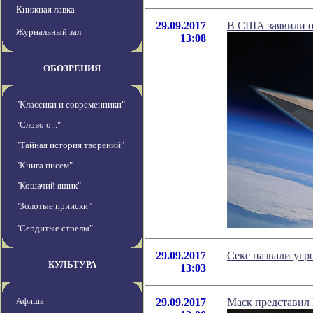
Книжная лавка
29.09.2017
В США заявили о
Журнальный зал
13:08
ОБОЗРЕНИЯ
"Классики и современники"
"Слово о..."
"Тайная история творений"
"Книга писем"
"Кошачий ящик"
"Золотые прииски"
"Сердитые стрелы"
29.09.2017
Секс назвали угр
КУЛЬТУРА
13:03
Афиша
29.09.2017
Маск представил 