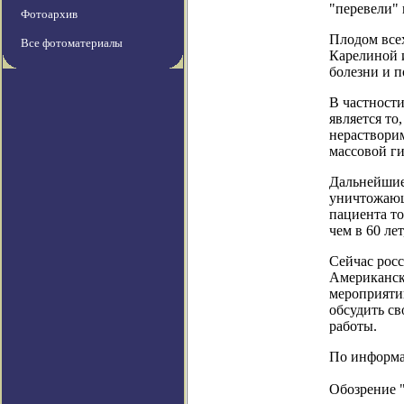
"перевели"
Фотоархив
Плодом все
Все фотоматериалы
Карелиной и
болезни и п
В частности
является то
нерастворим
массовой г
Дальнейшие 
уничтожающ
пациента то
чем в 60 ле
Сейчас росс
Американск
мероприятии
обсудить св
работы.
По информац
Обозрение 