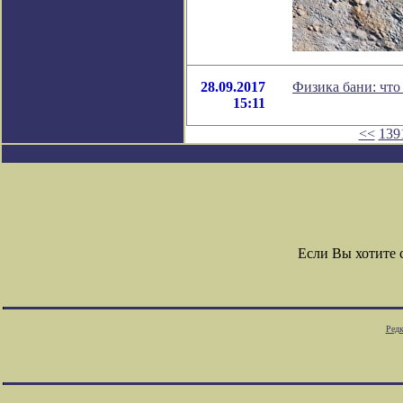
28.09.2017
Физика бани: что
15:11
<<
139
Если Вы хотите
Редк