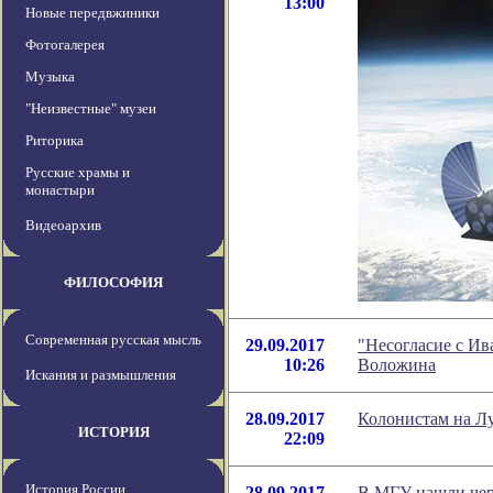
13:00
Новые передвжиники
Фотогалерея
Музыка
"Неизвестные" музеи
Риторика
Русские храмы и
монастыри
Видеоархив
ФИЛОСОФИЯ
Современная русская мысль
29.09.2017
"Несогласие с Ив
10:26
Воложина
Искания и размышления
28.09.2017
Колонистам на Лу
ИСТОРИЯ
22:09
История России
28.09.2017
В МГУ нашли че