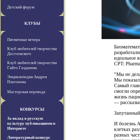
Детский форум
КЛУБЫ
Пятничные вечера
Биоматемат
Клуб любителей творчества
разработал
Достоевского
идеальное в
Клуб любителей творчества
CPT: Pharma
Гайто Газданова
"Мы не дела
Энциклопедия Андрея
Мы показали
Платонова
Самый глав
смогли опре
Мастерская перевода
жизнь паци
— рассказы
КОНКУРСЫ
Запутанный
За вклад в русскую
культуру публикациями в
И болезнь 
Интернете
клетках раз
разных част
Литературный конкурс