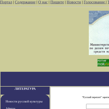
Портал
|
Содержание
|
О нас
|
Пишите
|
Новости
|
Голосование
|
ЛИТЕРАТУРА
"Русский переплет" заре
Новости русской культуры
Афиша