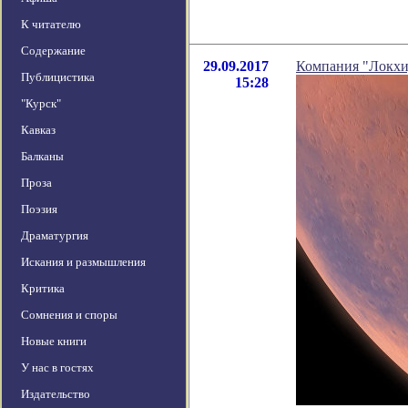
К читателю
Содержание
29.09.2017
Компания "Локхид
Публицистика
15:28
"Курск"
Кавказ
Балканы
Проза
Поэзия
Драматургия
Искания и размышления
Критика
Сомнения и споры
Новые книги
У нас в гостях
Издательство