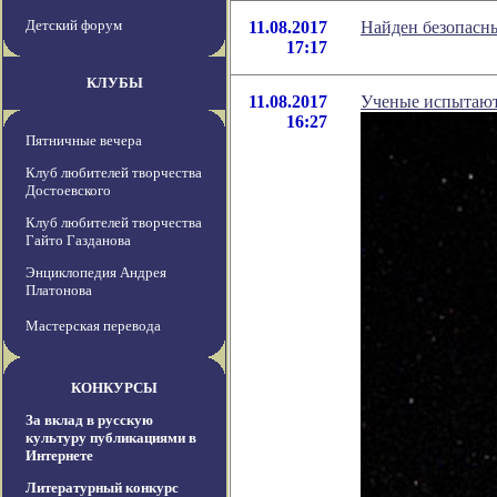
Детский форум
11.08.2017
Найден безопасны
17:17
КЛУБЫ
11.08.2017
Ученые испытают
16:27
Пятничные вечера
Клуб любителей творчества
Достоевского
Клуб любителей творчества
Гайто Газданова
Энциклопедия Андрея
Платонова
Мастерская перевода
КОНКУРСЫ
За вклад в русскую
культуру публикациями в
Интернете
Литературный конкурс