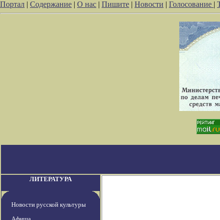
Портал
|
Содержание
|
О нас
|
Пишите
|
Новости
|
Голосование
|
ЛИТЕРАТУРА
Новости русской культуры
Афиша