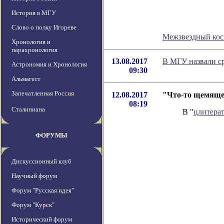
История в МГУ
Слово о полку Игореве
Межзвездный кос
Хронология и
парахронология
13.08.2017
В МГУ назвали с
Астрономия и Хронология
09:30
Альмагест
Запечатленная Россия
12.08.2017
"Что-то щемящее
08:19
Сталиниана
В "
цлитера
ФОРУМЫ
Дискуссионный клуб
Научный форум
Форум "Русская идея"
Форум "Курск"
Исторический форум