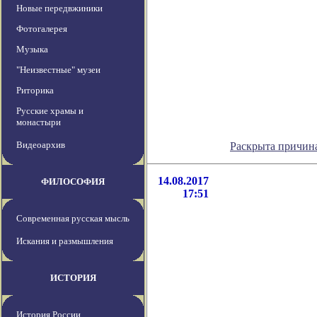
Новые передвжиники
Фотогалерея
Музыка
"Неизвестные" музеи
Риторика
Русские храмы и
монастыри
Видеоархив
Раскрыта причин
14.08.2017
ФИЛОСОФИЯ
17:51
Современная русская мысль
Искания и размышления
ИСТОРИЯ
История России