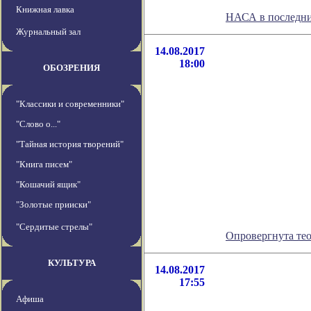
Книжная лавка
НАСА в последни
Журнальный зал
14.08.2017
18:00
ОБОЗРЕНИЯ
"Классики и современники"
"Слово о..."
"Тайная история творений"
"Книга писем"
"Кошачий ящик"
"Золотые прииски"
"Сердитые стрелы"
Опровергнута те
КУЛЬТУРА
14.08.2017
17:55
Афиша