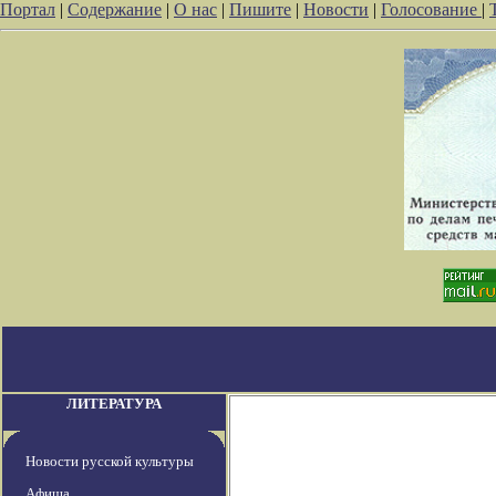
Портал
|
Содержание
|
О нас
|
Пишите
|
Новости
|
Голосование
|
ЛИТЕРАТУРА
Новости русской культуры
Афиша