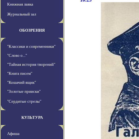
Книжная лавка
Журнальный зал
ОБОЗРЕНИЯ
"Классики и современники"
"Слово о..."
"Тайная история творений"
"Книга писем"
"Кошачий ящик"
"Золотые прииски"
"Сердитые стрелы"
КУЛЬТУРА
Афиша