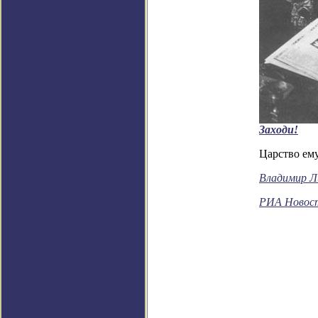
Заходи!
Царство ему
Владимир Л
РИА Новос