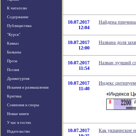
К читателю
Содержание
10.07.2017
Найдена причина
Публицистика
12:04
"Курск"
10.07.2017
Названа доля зах
Кавказ
12:00
Балканы
Проза
10.07.2017
Назван лучший сп
11:54
Поэзия
Драматургия
10.07.2017
Индекс цитируемо
Искания и размышления
11:40
Критика
Сомнения и споры
Новые книги
У нас в гостях
10.07.2017
Как украинские 
Издательство
10:25