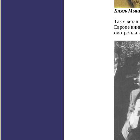
Князь Мыш
Так я встал
Европе книг
смотреть и 