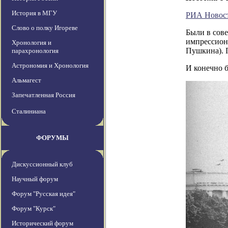
История в МГУ
РИА Новос
Слово о полку Игореве
Были в сове
импрессиони
Хронология и
Пушкина). 
парахронология
Астрономия и Хронология
И конечно б
Альмагест
Запечатленная Россия
Сталиниана
ФОРУМЫ
Дискуссионный клуб
Научный форум
Форум "Русская идея"
Форум "Курск"
Исторический форум