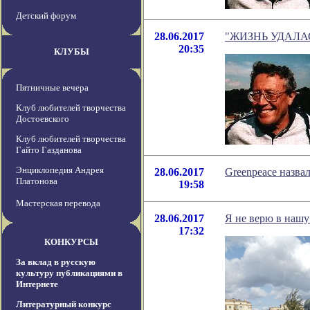
Детский форум
28.06.2017
"ЖИЗНЬ УДАЛАСЬ?
20:35
КЛУБЫ
Пятничные вечера
Клуб любителей творчества
Достоевского
Клуб любителей творчества
Гайто Газданова
Энциклопедия Андрея
28.06.2017
Greenpeace назва
Платонова
19:58
Мастерская перевода
28.06.2017
Я не верю в нашу
17:32
КОНКУРСЫ
За вклад в русскую
культуру публикациями в
Интернете
Литературный конкурс