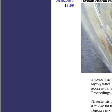
28.06.2017
Назван способ с
17:09
Биологи из
мускульной 
восстановл
Proceedings 
N.vectensis
а также на 
Геном этих