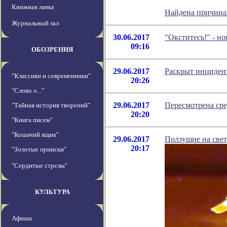
Книжная лавка
Найдена причина
Журнальный зал
30.06.2017
"Окститесь!" - н
09:16
ОБОЗРЕНИЯ
29.06.2017
Раскрыт инциден
"Классики и современники"
20:26
"Слово о..."
29.06.2017
Пересмотрена сре
"Тайная история творений"
20:20
"Книга писем"
"Кошачий ящик"
29.06.2017
Ползущие на свет
20:17
"Золотые прииски"
"Сердитые стрелы"
КУЛЬТУРА
Афиша