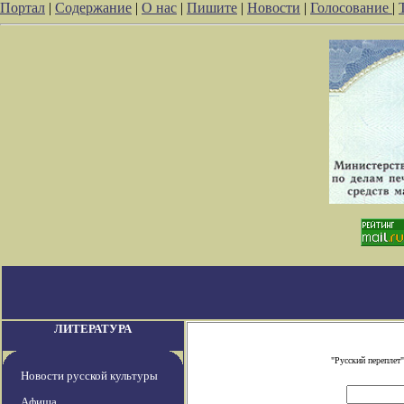
Портал
|
Содержание
|
О нас
|
Пишите
|
Новости
|
Голосование
|
ЛИТЕРАТУРА
"Русский переплет
Новости русской культуры
Афиша