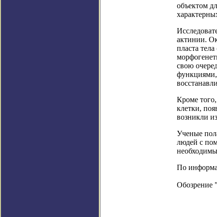
объектом дл
характерных
Исследоват
актинии. Ок
пласта тела
морфогенети
свою очере
функциями,
восстанавл
Кроме того,
клетки, по
возникли из
Ученые пола
людей с пом
необходимы
По информаци
Обозрение 