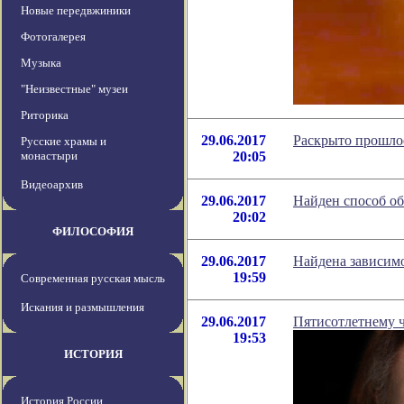
Новые передвжиники
Фотогалерея
Музыка
"Неизвестные" музеи
Риторика
29.06.2017
Раскрыто прошлое
Русские храмы и
монастыри
20:05
Видеоархив
29.06.2017
Найден способ о
20:02
ФИЛОСОФИЯ
29.06.2017
Найдена зависимо
19:59
Современная русская мысль
Искания и размышления
29.06.2017
Пятисотлетнему 
19:53
ИСТОРИЯ
История России