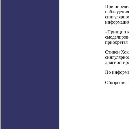
При определ
наблюдения
сингулярнос
информация 
«Принцип к
смоделирова
приобретая 
Стивен Хок
сингулярнос
диагностиро
По информаци
Обозрение 