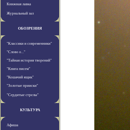
Книжная лавка
Журнальный зал
ОБОЗРЕНИЯ
"Классики и современники"
"Слово о..."
"Тайная история творений"
"Книга писем"
"Кошачий ящик"
"Золотые прииски"
"Сердитые стрелы"
КУЛЬТУРА
Афиша