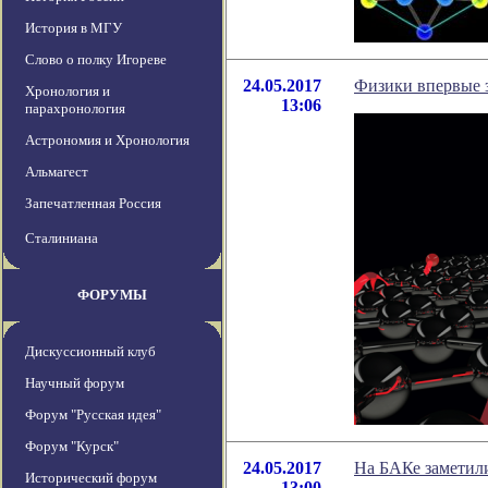
История в МГУ
Слово о полку Игореве
24.05.2017
Физики впервые з
Хронология и
13:06
парахронология
Астрономия и Хронология
Альмагест
Запечатленная Россия
Сталиниана
ФОРУМЫ
Дискуссионный клуб
Научный форум
Форум "Русская идея"
Форум "Курск"
24.05.2017
На БАКе заметил
Исторический форум
13:00