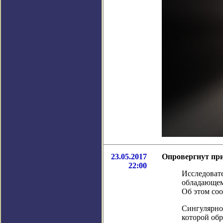
23.05.2017
Опровергнут при
22:00
Исследоват
обладающем
Об этом соо
Сингулярнос
которой обр