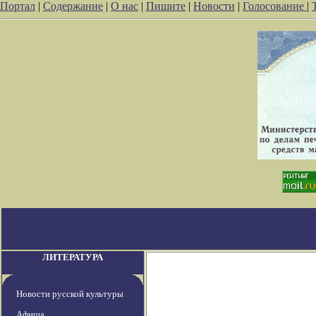
Портал
|
Содержание
|
О нас
|
Пишите
|
Новости
|
Голосование
|
ЛИТЕРАТУРА
Новости русской культуры
Афиша