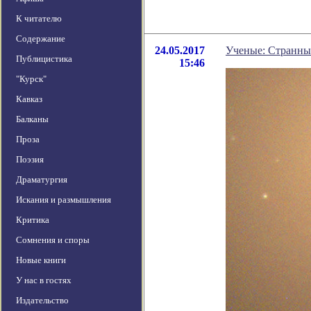
К читателю
Содержание
24.05.2017
Ученые: Странный
Публицистика
15:46
"Курск"
Кавказ
Балканы
Проза
Поэзия
Драматургия
Искания и размышления
Критика
Сомнения и споры
Новые книги
У нас в гостях
Издательство