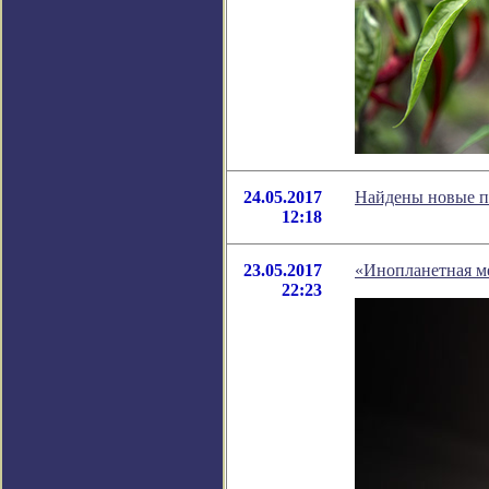
24.05.2017
Найдены новые п
12:18
23.05.2017
«Инопланетная ме
22:23