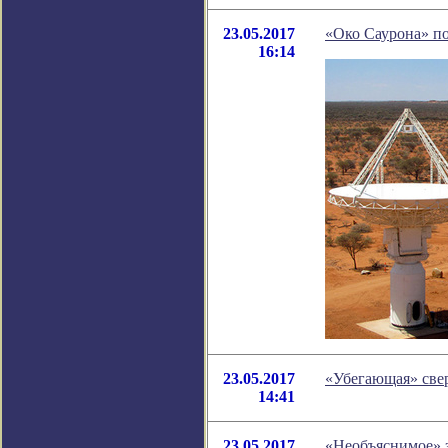
23.05.2017
«Око Саурона» п
16:14
23.05.2017
«Убегающая» све
14:41
23.05.2017
«Необъяснимое» з