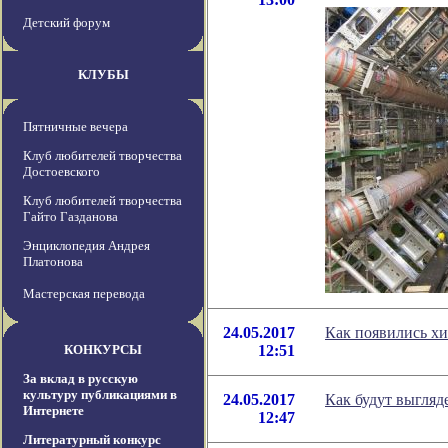
Детский форум
КЛУБЫ
Пятничные вечера
Клуб любителей творчества
Достоевского
Клуб любителей творчества
Гайто Газданова
Энциклопедия Андрея
Платонова
Мастерская перевода
24.05.2017
Как появились х
КОНКУРСЫ
12:51
За вклад в русскую
культуру публикациями в
24.05.2017
Как будут выгляд
Интернете
12:47
Литературный конкурс