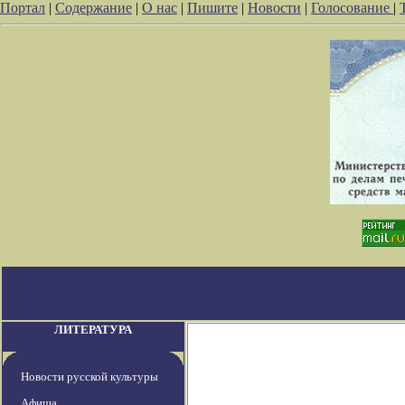
Портал
|
Содержание
|
О нас
|
Пишите
|
Новости
|
Голосование
|
ЛИТЕРАТУРА
Новости русской культуры
Афиша