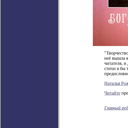
"Творчество
неё вышла к
читателя, и
стихи я бы 
предислови
Наталья Ро
Читайте
пре
Главный ре