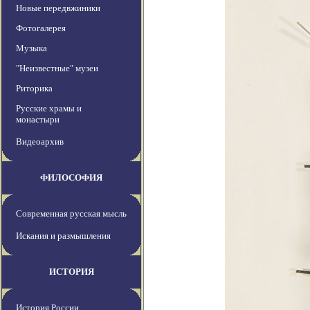
Новые передвжиники
Фотогалерея
Музыка
"Неизвестные" музеи
Риторика
Русские храмы и
монастыри
Видеоархив
ФИЛОСОФИЯ
Современная русская мысль
Искания и размышления
ИСТОРИЯ
История России