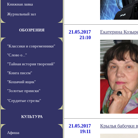
Книжная лавка
Журнальный зал
ОБОЗРЕНИЯ
21.05.2017
Екатерина Козыр
21:10
"Классики и современники"
"Слово о..."
"Тайная история творений"
"Книга писем"
"Кошачий ящик"
"Золотые прииски"
"Сердитые стрелы"
КУЛЬТУРА
21.05.2017
Крылья бабочки 
19:11
Афиша