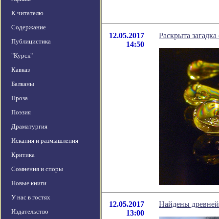
К читателю
Содержание
12.05.2017
Раскрыта загадка
Публицистика
14:50
"Курск"
Кавказ
Балканы
Проза
Поэзия
Драматургия
Искания и размышления
Критика
Сомнения и споры
Новые книги
У нас в гостях
12.05.2017
Найдены древней
Издательство
13:00