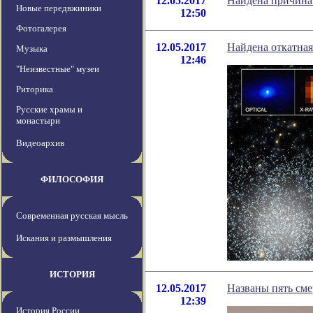
12.05.2017
Найдена причина
Новые передвжиники
12:50
Фотогалерея
12.05.2017
Найдена откатная
Музыка
12:46
"Неизвестные" музеи
Риторика
Русские храмы и
монастыри
Видеоархив
ФИЛОСОФИЯ
Современная русская мысль
Искания и размышления
ИСТОРИЯ
12.05.2017
Названы пять см
12:39
История России