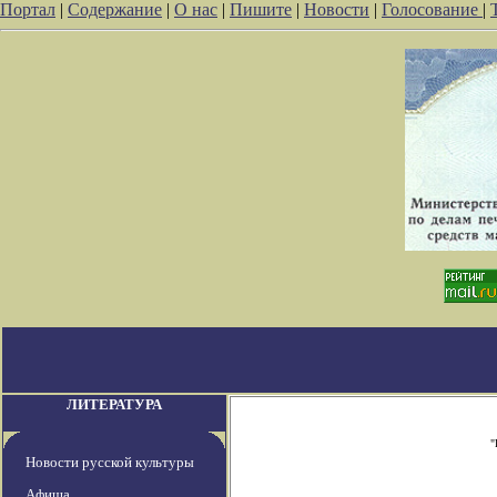
Портал
|
Содержание
|
О нас
|
Пишите
|
Новости
|
Голосование
|
ЛИТЕРАТУРА
"
Новости русской культуры
Афиша