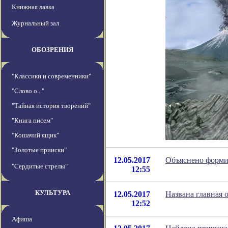
Книжная лавка
Журнальный зал
ОБОЗРЕНИЯ
"Классики и современники"
"Слово о..."
"Тайная история творений"
"Книга писем"
"Кошачий ящик"
"Золотые прииски"
12.05.2017
Объяснено форми
"Сердитые стрелы"
12:55
КУЛЬТУРА
12.05.2017
Названа главная 
12:52
Афиша