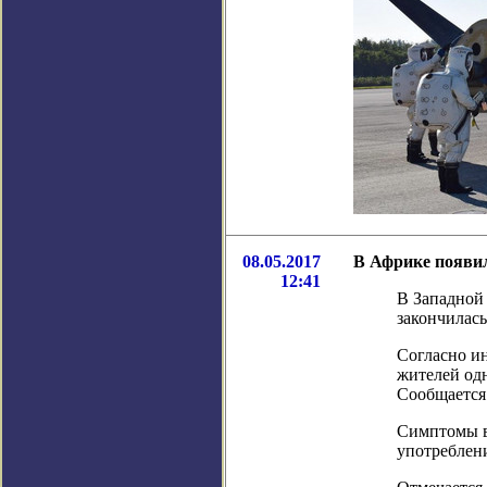
08.05.2017
В Африке появил
12:41
В Западной
закончилась
Согласно ин
жителей одн
Сообщается
Симптомы вк
употреблен