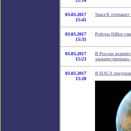
21:14
03.03.2017
SpaceX отправит 
15:45
03.03.2017
Роботы HiBot сэ
15:35
03.03.2017
В России разрабо
15:23
злокачественных
03.03.2017
В НАСА предложи
15:20