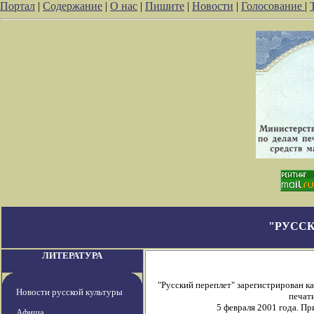
Портал
|
Содержание
|
О нас
|
Пишите
|
Новости
|
Голосование
|
"РУССК
ЛИТЕРАТУРА
"Русский переплет" зарегистрирован 
Новости русской культуры
печати
5 февраля 2001 года. П
Афиша