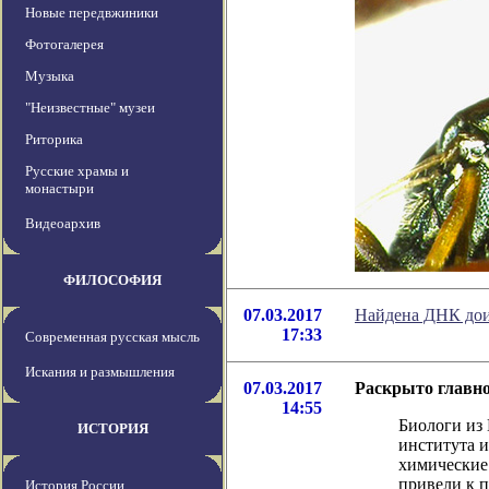
Новые передвжиники
Фотогалерея
Музыка
"Неизвестные" музеи
Риторика
Русские храмы и
монастыри
Видеоархив
ФИЛОСОФИЯ
07.03.2017
Найдена ДНК дои
17:33
Современная русская мысль
Искания и размышления
07.03.2017
Раскрыто главно
14:55
Биологи из 
ИСТОРИЯ
института 
химические 
привели к 
История России