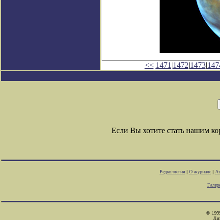
<<
1471
|
1472
|
1473
|
147
Если Вы хотите стать нашим к
Редколлегия
|
О журнале
|
Ав
Галер
© 1999
Ди