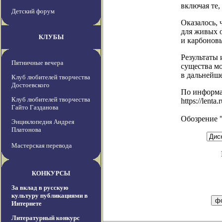
включая те,
Детский форум
Оказалось, 
для живых 
КЛУБЫ
и карбонов
Результаты 
Пятничные вечера
существа мо
в дальнейше
Клуб любителей творчества
Достоевского
По информ
Клуб любителей творчества
https://lent
Гайто Газданова
Обозрение 
Энциклопедия Андрея
Платонова
Мастерская перевода
КОНКУРСЫ
За вклад в русскую
культуру публикациями в
Интернете
Литературный конкурс