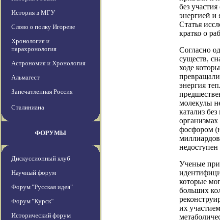
без участи
История в МГУ
энергией и
Статья иссл
Слово о полку Игореве
кратко о раб
Хронология и
парахронология
Согласно о
существ, сн
Астрономия и Хронология
ходе котор
превращали
Альмагест
энергия те
Запечатленная Россия
предшестве
молекулы н
Сталиниана
катализ без
организмах
фосфором (
ФОРУМЫ
миллиардов 
недоступен 
Дискуссионный клуб
Ученые при
идентифици
Научный форум
которые мог
Форум "Русская идея"
больших кол
реконструи
Форум "Курск"
их участие
Исторический форум
метаболичес