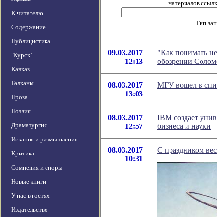
материалов ссылка
К читателю
Тип за
Содержание
Публицистика
09.03.2017
"Как понимать не
"Курск"
12:13
обозрении Солом
Кавказ
Балканы
08.03.2017
МГУ вошел в спи
13:03
Проза
Поэзия
08.03.2017
IBM создает уни
Драматургия
12:57
бизнеса и науки
Искания и размышления
08.03.2017
С праздником ве
Критика
10:31
Сомнения и споры
Новые книги
У нас в гостях
Издательство