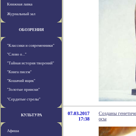
Книжная лавка
Журнальный зал
ОБОЗРЕНИЯ
"Классики и современники"
"Слово о..."
"Тайная история творений"
"Книга писем"
"Кошачий ящик"
"Золотые прииски"
"Сердитые стрелы"
07.03.2017
Созданы генетич
КУЛЬТУРА
17:38
осы
Афиша