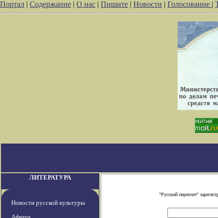
Портал
|
Содержание
|
О нас
|
Пишите
|
Новости
|
Голосование
|
ЛИТЕРАТУРА
"Русский переплет" зареги
Новости русской культуры
Афиша