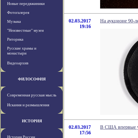
Новые передвжиники
Фотогалерея
02.03.2017
На аукционе 90-л
Музыка
19:16
"Неизвестные" музеи
Риторика
Русские храмы и
монастыри
Видеоархив
ФИЛОСОФИЯ
Современная русская мысль
Искания и размышления
ИСТОРИЯ
02.03.2017
В США впервые у
17:56
История России