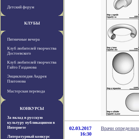
Детский форум
КЛУБЫ
Пятничные вечера
Клуб любителей творчества
Достоевского
Клуб любителей творчества
Гайто Газданова
Энциклопедия Андрея
Платонова
Мастерская перевода
КОНКУРСЫ
За вклад в русскую
культуру публикациями в
Интернете
02.03.2017
Врачи определил
16:30
Литературный конкурс