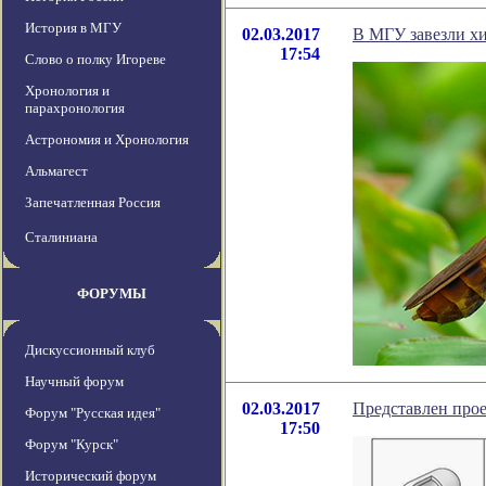
История в МГУ
02.03.2017
В МГУ завезли х
17:54
Слово о полку Игореве
Хронология и
парахронология
Астрономия и Хронология
Альмагест
Запечатленная Россия
Сталиниана
ФОРУМЫ
Дискуссионный клуб
Научный форум
02.03.2017
Представлен прое
Форум "Русская идея"
17:50
Форум "Курск"
Исторический форум