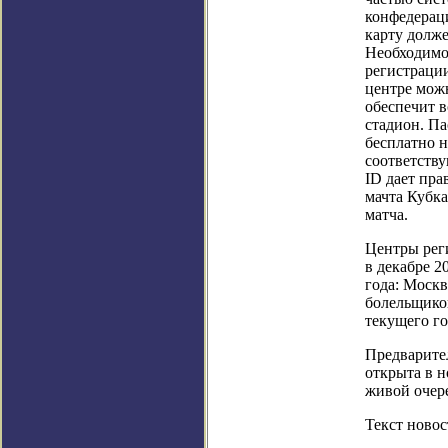
конфедераци
карту долж
Необходимо 
регистрации
центре мож
обеспечит 
стадион. П
бесплатно 
соответств
ID дает пра
мачта Кубка
матча.
Центры рег
в декабре 2
года: Москв
болельщиков
текущего го
Предварите
открыта в н
живой очере
Текст новос