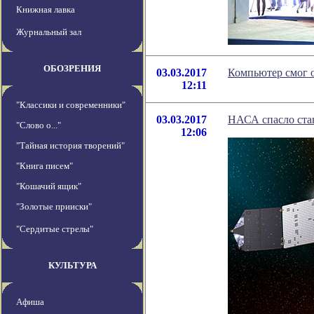
Книжная лавка
Журнальный зал
ОБОЗРЕНИЯ
03.03.2017
Компьютер смог 
12:11
"Классики и современники"
03.03.2017
НАСА спасло ста
"Слово о..."
12:06
"Тайная история творений"
"Книга писем"
"Кошачий ящик"
"Золотые прииски"
"Сердитые стрелы"
КУЛЬТУРА
Афиша