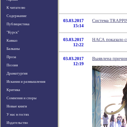
К читателю
Содержание
03.03.2017
Система TRAPPIS
Публицистика
15:14
"Курск"
03.03.2017
НАСА показало с
Кавказ
12:22
Балканы
Проза
03.03.2017
Выявлена причин
12:19
Поэзия
Драматургия
Искания и размышления
Критика
Сомнения и споры
Новые книги
У нас в гостях
Издательство