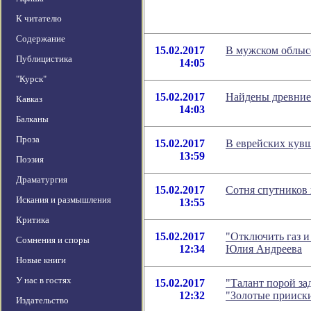
К читателю
Содержание
15.02.2017
В мужском облыс
Публицистика
14:05
"Курск"
15.02.2017
Найдены древние
Кавказ
14:03
Балканы
Проза
15.02.2017
В еврейских кув
13:59
Поэзия
Драматургия
15.02.2017
Сотня спутников 
Искания и размышления
13:55
Критика
15.02.2017
"Отключить газ и
Сомнения и споры
12:34
Юлия Андреева
Новые книги
У нас в гостях
15.02.2017
"Талант порой за
12:32
"Золотые прииск
Издательство