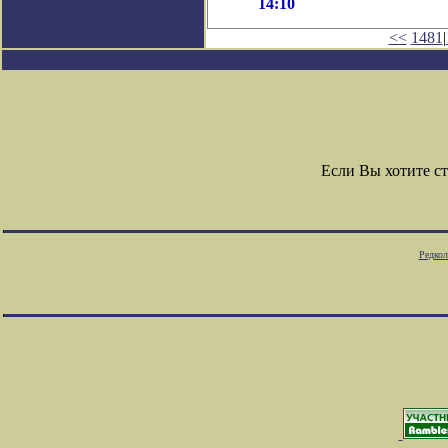
14:10
<<
1481
|
Если Вы хотите с
Редкол