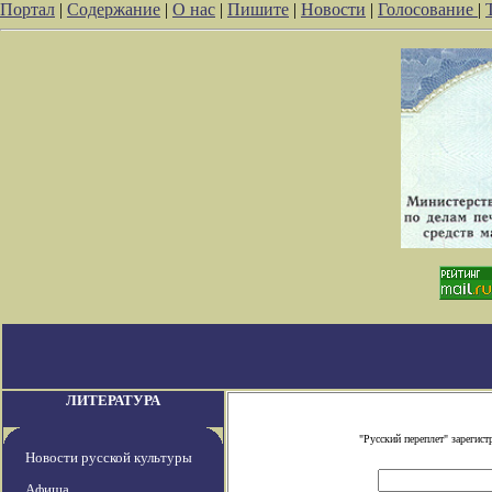
Портал
|
Содержание
|
О нас
|
Пишите
|
Новости
|
Голосование
|
ЛИТЕРАТУРА
"Русский переплет" зареги
Новости русской культуры
Афиша