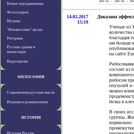
Новые передвжиники
Фотогалерея
14.02.2017
Доказана эффект
Музыка
15:19
Ученые из 
"Неизвестные" музеи
количества 
благодаря т
Риторика
им больше к
Русские храмы и
опубликован
монастыри
на сайте Eur
Видеоархив
Рибосомами 
состоят из 
компоненто
ФИЛОСОФИЯ
рибосом пр
опухолей и
можно влият
Современная русская мысль
продемонст
белка в кле
Искания и размышления
В своих исс
группы. Жи
ИСТОРИЯ
нормально. 
промежутки
История России
проанализи