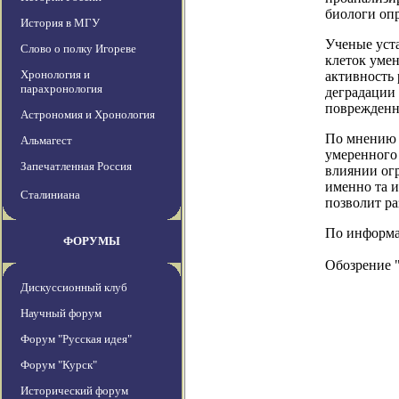
биологи оп
История в МГУ
Ученые уст
Слово о полку Игореве
клеток умен
Хронология и
активность 
парахронология
деградации 
поврежденн
Астрономия и Хронология
По мнению 
Альмагест
умеренного
Запечатленная Россия
влиянии ог
именно та и
Сталиниана
позволит р
По информаци
ФОРУМЫ
Обозрение 
Дискуссионный клуб
Научный форум
Форум "Русская идея"
Форум "Курск"
Исторический форум