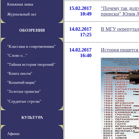
Книжная лавка
15.02.2017
"Почему так долг
10:49
прииски" Юлия А
Журнальный зал
14.02.2017
В МГУ перепута
ОБОЗРЕНИЯ
17:25
"Классики и современники"
14.02.2017
История пишется 
16:40
"Слово о..."
"Тайная история творений"
"Книга писем"
"Кошачий ящик"
"Золотые прииски"
"Сердитые стрелы"
КУЛЬТУРА
Афиша