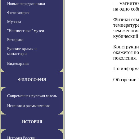
— магнитные
Новые передвжиники
на одно соб
Фотогалерея
Физики отм
Музыка
температуре
чем жестки
"Неизвестные" музеи
кубический
Риторика
Конструкция
Русские храмы и
окажется п
монастыри
поколения.
Видеоархив
По информаци
Обозрение 
ФИЛОСОФИЯ
Современная русская мысль
Искания и размышления
ИСТОРИЯ
История России