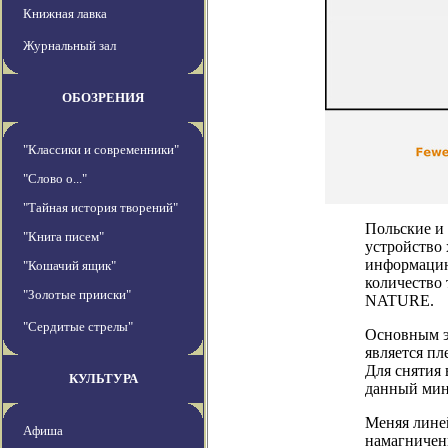
Книжная лавка
Журнальный зал
ОБОЗРЕНИЯ
"Классики и современники"
"Слово о..."
"Тайная история творений"
Польские и 
"Книга писем"
устройство 
информацию
"Кошачий ящик"
количество
"Золотые прииски"
NATURE.
"Сердитые стрелы"
Основным э
является пл
Для снятия
КУЛЬТУРА
данный мине
Меняя лине
Афиша
намагничен