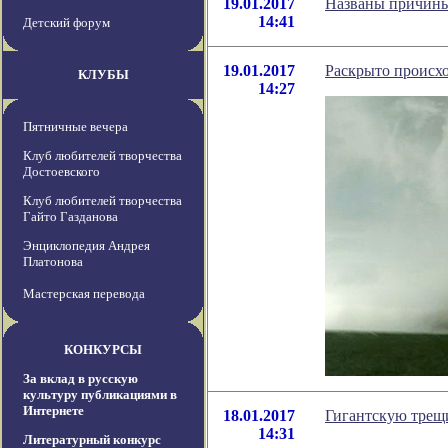
19.01.2017
Названы причины
14:41
Детский форум
19.01.2017
Раскрыто происх
КЛУБЫ
14:27
Пятничные вечера
Клуб любителей творчества
Достоевского
Клуб любителей творчества
Гайто Газданова
Энциклопедия Андрея
Платонова
Мастерская перевода
КОНКУРСЫ
За вклад в русскую
культуру публикациями в
Интернете
18.01.2017
Гигантскую трещи
14:31
Литературный конкурс