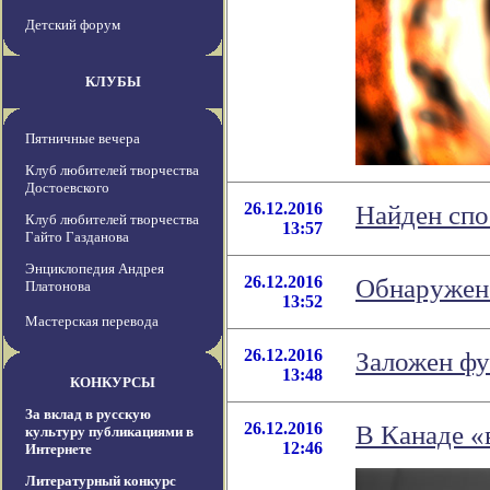
Детский форум
КЛУБЫ
Пятничные вечера
Клуб любителей творчества
Достоевского
26.12.2016
Найден спо
Клуб любителей творчества
13:57
Гайто Газданова
Энциклопедия Андрея
26.12.2016
Обнаружено
Платонова
13:52
Мастерская перевода
26.12.2016
Заложен фу
13:48
КОНКУРСЫ
За вклад в русскую
26.12.2016
В Канаде «
культуру публикациями в
12:46
Интернете
Литературный конкурс