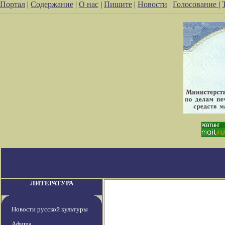
Портал
|
Содержание
|
О нас
|
Пишите
|
Новости
|
Голосование
|
ЛИТЕРАТУРА
Новости русской культуры
Афиша