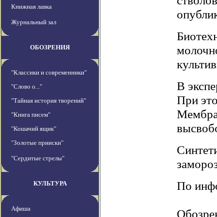
стволов
Книжная лавка
опублик
Журнальный зал
Биотех
молочно
ОБОЗРЕНИЯ
культив
"Классики и современники"
В экспе
"Слово о..."
При это
"Тайная история творений"
Мембран
"Книга писем"
высвоб
"Кошачий ящик"
"Золотые прииски"
Синтети
"Сердитые стрелы"
замороз
По инфо
КУЛЬТУРА
Афиша
Обозре