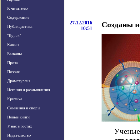
К читателю
Содержание
27.12.2016
Созданы и
Публицистика
10:51
"Курск"
Кавказ
Балканы
Проза
Поэзия
Драматургия
Искания и размышления
Критика
Сомнения и споры
Новые книги
У нас в гостях
Ученые 
Издательство