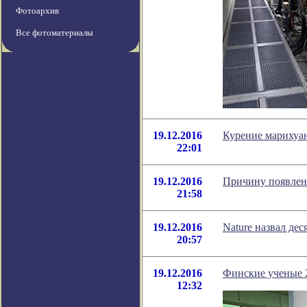
Фотоархив
Все фотоматериалы
19.12.2016
Курение марихуа
22:01
19.12.2016
Причину появлен
21:58
19.12.2016
Nature назвал де
20:57
19.12.2016
Финские ученые 2
12:32