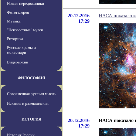
Новые передвжиники
Фотогалерея
20.12.2016
НАСА показало к
17:29
Музыка
"Неизвестные" музеи
Риторика
Русские храмы и
монастыри
Видеоархив
ФИЛОСОФИЯ
Современная русская мысль
Искания и размышления
ИСТОРИЯ
20.12.2016
НАСА показало к
17:29
История России