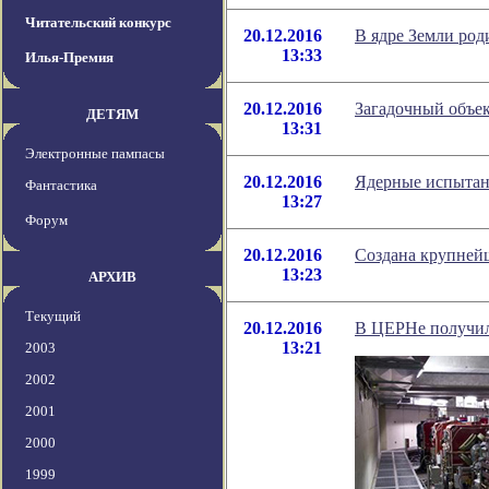
Читательский конкурс
20.12.2016
В ядре Земли род
13:33
Илья-Премия
20.12.2016
Загадочный объек
ДЕТЯМ
13:31
Электронные пампасы
20.12.2016
Ядерные испытан
Фантастика
13:27
Форум
20.12.2016
Создана крупней
13:23
АРХИВ
Текущий
20.12.2016
В ЦЕРНе получил
13:21
2003
2002
2001
2000
1999