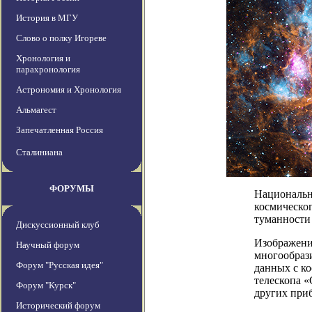
История в МГУ
Слово о полку Игореве
Хронология и
парахронология
Астрономия и Хронология
Альмагест
Запечатленная Россия
Сталиниана
ФОРУМЫ
Национальн
космическо
туманности
Дискуссионный клуб
Изображение
Научный форум
многообраз
Форум "Русская идея"
данных с ко
телескопа 
Форум "Курск"
других при
Исторический форум