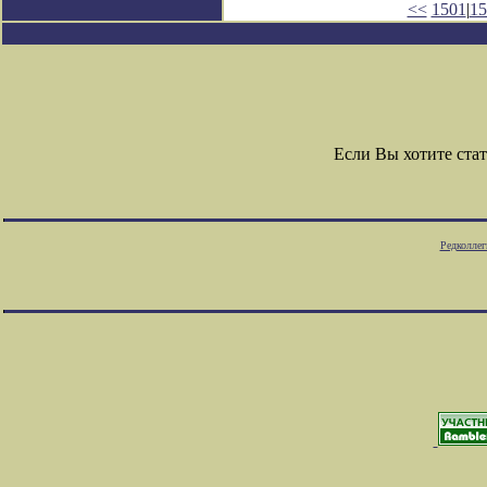
<<
1501
|
15
Если Вы хотите ста
Редколлег