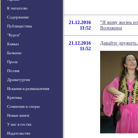
К читателю
Содержание
21.12.2016
"Я живу жизнь ил
Публицистика
11:52
Воложина
"Курск"
21.12.2016
Давайте дружить.
Кавказ
11:52
Балканы
Проза
Поэзия
Драматургия
Искания и размышления
Критика
Сомнения и споры
Новые книги
У нас в гостях
Издательство