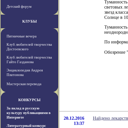
Туманность 
Детский форум
световых л
звезд класс
Солнце в 10
КЛУБЫ
Туманность 
неоднородн
Пятничные вечера
По информац
Клуб любителей творчества
Достоевского
Обозрение 
Клуб любителей творчества
Гайто Газданова
Энциклопедия Андрея
Платонова
Мастерская перевода
КОНКУРСЫ
За вклад в русскую
культуру публикациями в
Интернете
20.12.2016
Найдено лекарств
13:37
Литературный конкурс