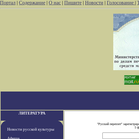
Портал
|
Содержание
|
О нас
|
Пишите
|
Новости
|
Голосование
|
ЛИТЕРАТУРА
"Русский переплет" зарегистр
5 ф
Новости русской культуры
Афиша