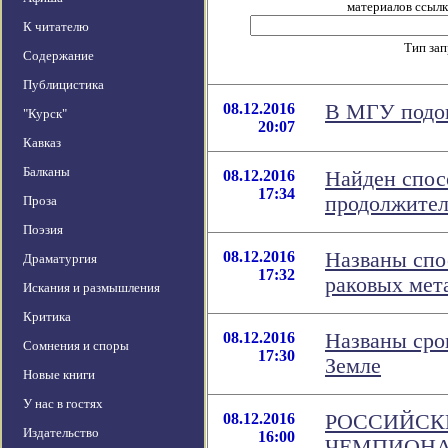
материалов ссылка
К читателю
Тип за
Содержание
Публицистика
08.12.2016
В МГУ подои
"Курск"
20:07
Кавказ
Балканы
08.12.2016
Найден спос
17:34
продолжител
Проза
Поэзия
08.12.2016
Названы спо
Драматургия
17:32
раковых мет
Искания и размышления
Критика
08.12.2016
Названы сро
Сомнения и споры
17:30
Земле
Новые книги
У нас в гостях
08.12.2016
РОССИЙСК
Издательство
16:00
ЧЕМПИОНА