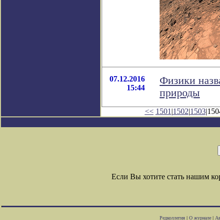
07.12.2016
Физики назв
15:44
природы
<<
1501
|
1502
|
1503
|150
Если Вы хотите стать нашим к
Редколлегия
|
О журнале
|
Ав