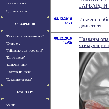
Книжная лавка
ГАРВАРД И
Журнальный зал
08.12.2016
Инженер объ
14:53
ОБОЗРЕНИЯ
двигателя
"Классики и современники"
08.12.2016
Названы опа
14:50
"Слово о..."
стимуляции 
"Тайная история творений"
"Книга писем"
"Кошачий ящик"
"Золотые прииски"
"Сердитые стрелы"
КУЛЬТУРА
Афиша