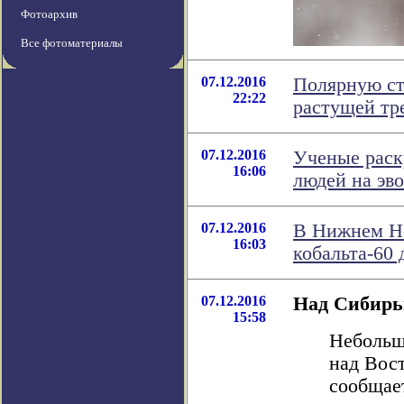
Фотоархив
Все фотоматериалы
07.12.2016
Полярную ст
22:22
растущей т
07.12.2016
Ученые раск
16:06
людей на эв
07.12.2016
В Нижнем Но
16:03
кобальта-60 
07.12.2016
Над Сибирь
15:58
Небольш
над Вос
сообщае