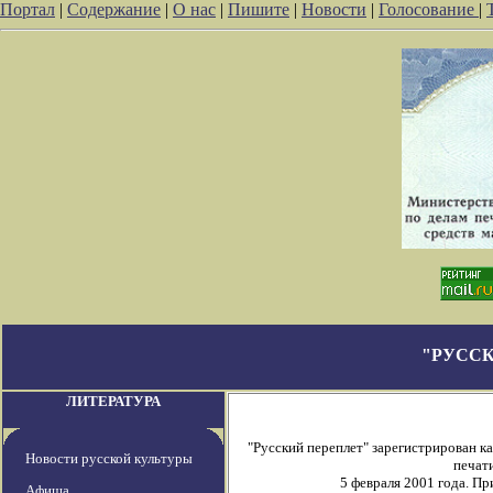
Портал
|
Содержание
|
О нас
|
Пишите
|
Новости
|
Голосование
|
"РУССК
ЛИТЕРАТУРА
"Русский переплет" зарегистрирован 
Новости русской культуры
печати
5 февраля 2001 года. П
Афиша