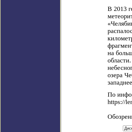
В 2013 г
метеори
«Челяби
распалос
километ
фрагмен
на боль
области
небесног
озера Че
западнее
По инфо
https://l
Обозрен