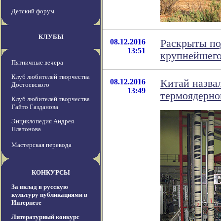
Детский форум
КЛУБЫ
08.12.2016
Раскрыты по
13:51
крупнейшего
Пятничные вечера
Клуб любителей творчества
08.12.2016
Китай назва
Достоевского
13:49
термоядерно
Клуб любителей творчества
Гайто Газданова
Энциклопедия Андрея
Платонова
Мастерская перевода
КОНКУРСЫ
За вклад в русскую
культуру публикациями в
Интернете
Литературный конкурс