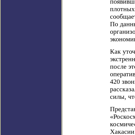
появивш
плотных
сообщае
По данн
организо
экономи
Как уто
экстренн
после э
операти
420 звон
рассказа
силы, чт
Предста
«Роскос
космиче
Хакасии