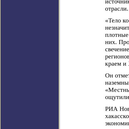
источни
отрасли.
«Тело к
незначи
плотные
них. Пр
свечение
регионов
краем и 
Он отмет
наземны
«Местны
ощутили
РИА Нов
хакасск
экономи