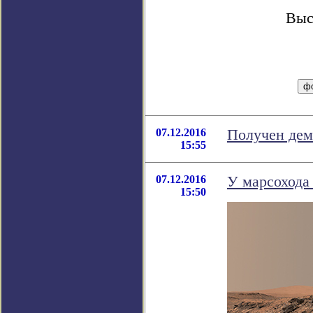
Выс
07.12.2016
Получен дем
15:55
07.12.2016
У марсохода 
15:50