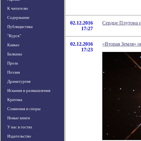
К читателю
Содержание
02.12.2016
Сердце Плутона н
Публицистика
17:27
"Курск"
02.12.2016
«Вторая Земля» о
Кавказ
17:23
Балканы
Проза
Поэзия
Драматургия
Искания и размышления
Критика
Сомнения и споры
Новые книги
У нас в гостях
Издательство