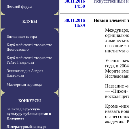
30.11.2016
Искусственный ин
14:50
Детский форум
30.11.2016
Новый элемент 
КЛУБЫ
14:39
Международ
официально
Пятничные вечера
химических
Клуб любителей творчества
название «н
Достоевского
института е
Клуб любителей творчества
Ученые нач
Гайто Газданова
года, в 200
Энциклопедия Андрея
Морита вме
Платонова
Исследован
Мастерская перевода
Название «
— «Нихон». 
восходящег
КОНКУРСЫ
Кроме «них
За вклад в русскую
назвать нов
культуру публикациями в
оганессоном
Интернете
академика 
Литературный конкурс