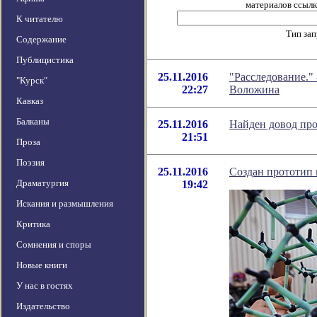
материалов ссылка
К читателю
Тип за
Содержание
Публицистика
25.11.2016
"Расследование."
"Курск"
22:27
Воложина
Кавказ
Балканы
25.11.2016
Найден довод про
21:51
Проза
Поэзия
25.11.2016
Создан прототип
Драматургия
19:42
Искания и размышления
Критика
Сомнения и споры
Новые книги
У нас в гостях
Издательство