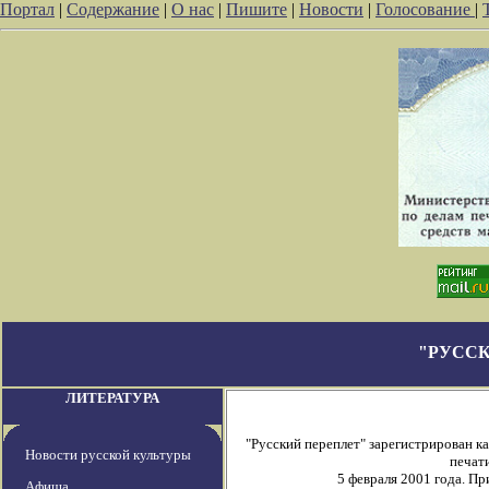
Портал
|
Содержание
|
О нас
|
Пишите
|
Новости
|
Голосование
|
"РУССК
ЛИТЕРАТУРА
"Русский переплет" зарегистрирован 
Новости русской культуры
печати
5 февраля 2001 года. П
Афиша