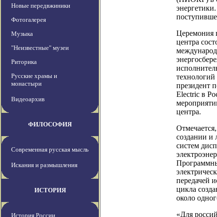
Новые передвжиники
энергетики.
поступившем
Фотогалерея
Церемония п
Музыка
центра сост
"Неизвестные" музеи
международ
энергосбер
Риторика
исполнител
Русские храмы и
технологий
монастыри
президент п
Electric в 
Видеоархив
мероприяти
центра.
ФИЛОСОФИЯ
Отмечается,
создании и
систем дисп
Современная русская мысль
электроэне
Программный
Искания и размышления
электрическ
передачей и
цикла созда
ИСТОРИЯ
около одног
«Для россий
История России