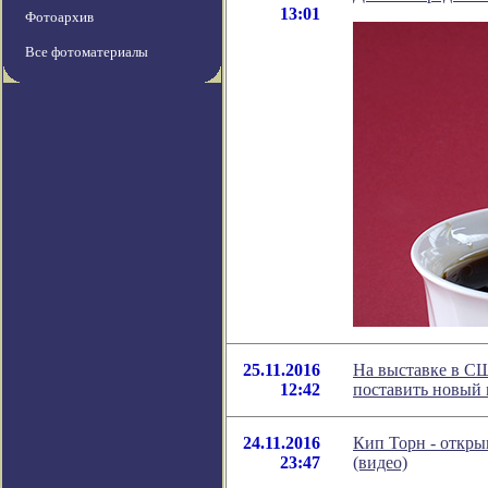
13:01
Фотоархив
Все фотоматериалы
25.11.2016
На выставке в С
12:42
поставить новый 
24.11.2016
Кип Торн - откры
23:47
(видео)