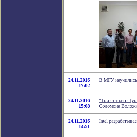
24.11.2016
В МГУ научились
17:02
24.11.2016
"Три статьи о Тур
15:08
Соломона Волож
24.11.2016
Intel разрабатыв
14:51