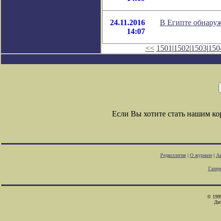
24.11.2016
В Египте обнару
14:07
<<
1501
|
1502
|
1503
|
150
Если Вы хотите стать нашим к
Редколлегия
|
О журнале
|
Ав
Галер
© 1999
Ди