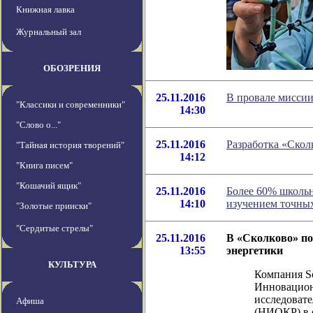
Книжная лавка
Журнальный зал
ОБОЗРЕНИЯ
25.11.2016
В провале мисси
"Классики и современники"
14:30
"Слово о..."
25.11.2016
Разработка «Скол
"Тайная история творений"
14:12
"Книга писем"
"Кошачий ящик"
25.11.2016
Более 60% школьн
14:10
изучением точны
"Золотые прииски"
"Сердитые стрелы"
25.11.2016
В «Сколково» по
13:55
энергетики
КУЛЬТУРА
Компания Sc
Инновацион
исследовате
Афиша
(НИОКР) в 