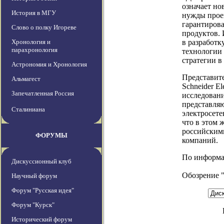
означает но
История в МГУ
нужды прое
гарантиров
Слово о полку Игореве
продуктов. 
Хронология и
в разработк
парахронология
технологии
стратегии в
Астрономия и Хронология
Представите
Альмагест
Schneider E
Запечатленная Россия
исследован
представля
Сталиниана
электросете
что в этом 
российскими
ФОРУМЫ
компаний.
По информаци
Дискуссионный клуб
Обозрение 
Научный форум
Форум "Русская идея"
Форум "Курск"
Исторический форум