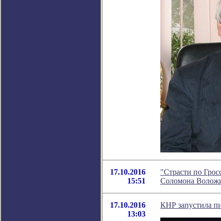
17.10.2016
"Страсти по Грос
15:51
Соломона Волож
17.10.2016
КНР запустила п
13:03