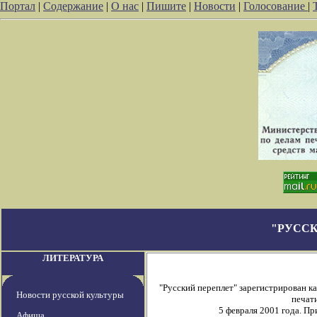
Портал
|
Содержание
|
О нас
|
Пишите
|
Новости
|
Голосование
|
"РУССК
ЛИТЕРАТУРА
"Русский переплет" зарегистрирован 
Новости русской культуры
печати
5 февраля 2001 года. П
Афиша