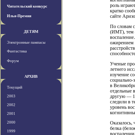
роль играю
Читательский конкурс
кратко сооб
Илья-Премия
сайте Аризо
По словам с
ДЕТЯМ
(ИМТ), тем 
воспаление.
Электронные пампасы
ожирением 
расстройст
Фантастика
способносте
Форум
Ученые проа
летнего исс
изучение со
АРХИВ
социально-
в Великобр
Текущий
отдельные в
2003
другую — 1
следили в т
2002
уровень вос
когнитивны
2001
2000
Оказалось,
белка (бело
1999
воспалении.