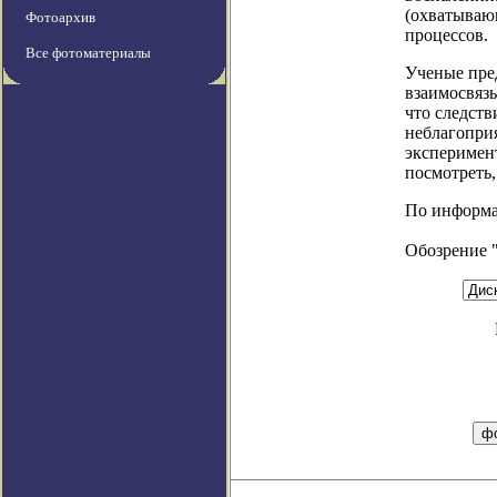
(охватываю
Фотоархив
процессов.
Все фотоматериалы
Ученые пре
взаимосвязь
что следств
неблагопри
эксперимент
посмотреть,
По информаци
Обозрение 