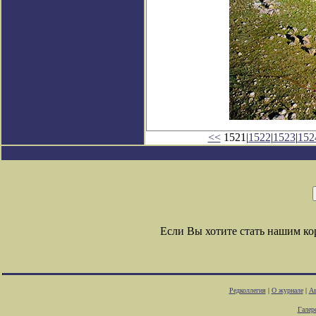
<<
1521|
1522
|
1523
|
152
Если Вы хотите стать нашим к
Редколлегия
|
О журнале
|
Ав
Галер