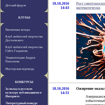
18.10.2016
Рост смертоносно
Детский форум
14:43
математически
КЛУБЫ
Пятничные вечера
Клуб любителей творчества
Достоевского
Клуб любителей творчества
Гайто Газданова
Энциклопедия Андрея
Платонова
Мастерская перевода
КОНКУРСЫ
18.10.2016
Ожирение оказал
За вклад в русскую
культуру публикациями в
14:31
Интернете
Американск
избыточный
Литературный конкурс
когнитивны