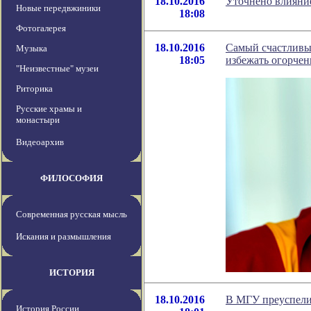
18.10.2016
Уточнено влияни
Новые передвжиники
18:08
Фотогалерея
18.10.2016
Самый счастливы
Музыка
18:05
избежать огорче
"Неизвестные" музеи
Риторика
Русские храмы и
монастыри
Видеоархив
ФИЛОСОФИЯ
Современная русская мысль
Искания и размышления
ИСТОРИЯ
18.10.2016
В МГУ преуспели
История России