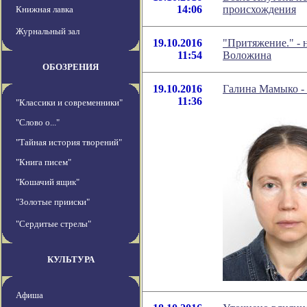
14:06
происхождения
Книжная лавка
Журнальный зал
19.10.2016
"Притяжение." - 
11:54
Воложина
ОБОЗРЕНИЯ
19.10.2016
Галина Мамыко - 
11:36
"Классики и современники"
"Слово о..."
"Тайная история творений"
"Книга писем"
"Кошачий ящик"
"Золотые прииски"
"Сердитые стрелы"
КУЛЬТУРА
Афиша