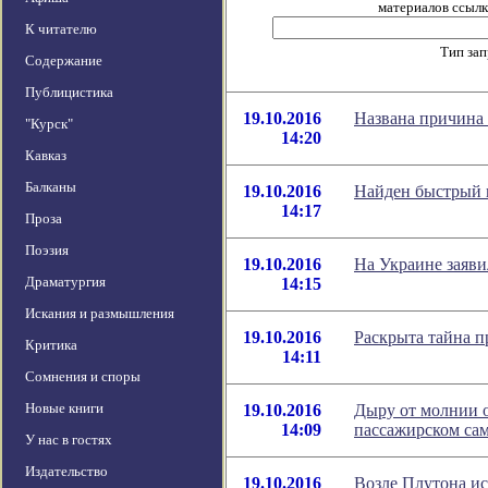
материалов ссылка
К читателю
Тип за
Содержание
Публицистика
19.10.2016
Названа причина
"Курск"
14:20
Кавказ
Балканы
19.10.2016
Найден быстрый 
14:17
Проза
Поэзия
19.10.2016
На Украине заяви
Драматургия
14:15
Искания и размышления
19.10.2016
Раскрыта тайна п
Критика
14:11
Сомнения и споры
Новые книги
19.10.2016
Дыру от молнии 
14:09
пассажирском са
У нас в гостях
Издательство
19.10.2016
Возле Плутона ис