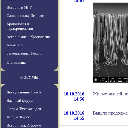
18:01
История в МГУ
Слово о полку Игореве
Хронология и
парахронология
Астрономия и Хронология
Альмагест
Запечатленная Россия
Сталиниана
ФОРУМЫ
Дискуссионный клуб
18.10.2016
Живых мышей пол
14:56
Научный форум
Форум "Русская идея"
18.10.2016
Вышло продолжен
Форум "Курск"
14:55
Исторический форум